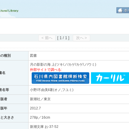
ホ
< 前へ
[ 1 / 1 ]
次へ >
料の種別
図書
月の影影の海 上(ツキ/ノ/カゲ/カゲ/ノ/ウミ)
外部サイトで調べる:
書名
者名等
小野/不由美‖著(オノ,フユミ)
出版者
新潮社／東京
出版年
2012.7
ジと大きさ
278p／16cm
新潮文庫 お-37-52