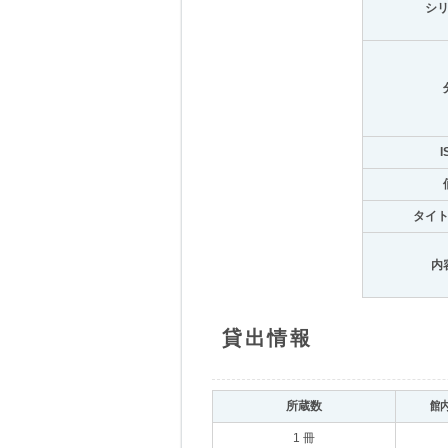
シ
I
タイ
内
貸出情報
所蔵数
館
1 冊