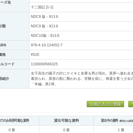
リーズ名
十二国記 [1-1]
NDC8 版：913.6
分類
NDC9 版：913.6
NDC10版：913.6
SBN
978-4-10-124052-7
価格
¥520
トルコード
1100000566325
女子高生の陽子の許にケイキと名乗る男が現れ、異界へ連れ去
容紹介
裏切られ、異形の獣に襲われる。苦難を前に、帰還を誓う少女
「本編」第1弾。
お気に入りに登録
内でのみ利用可能な資料
貸出可能な資料
貸出中の資料
（割当または回
0 冊
0 冊
1 冊