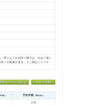
る。男とはぐれ彷徨う陽子は、出会う者に
の生への執着が迸る。十二国記シリーズ
予約カートに入れる
今すぐ予約
予約件数
送中含む）
（割当含む）
0 件