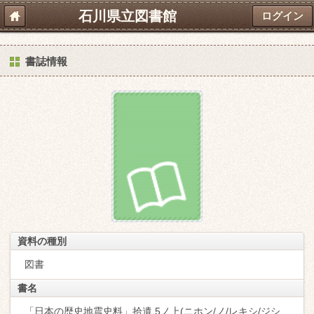
石川県立図書館
ログイン
書誌情報
資料の種別
図書
書名
「日本の歴史地震史料」拾遺 5ノ上(ニホン/ノ/レキシ/ジシ