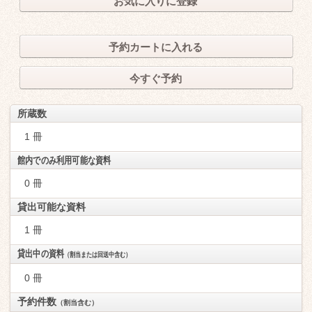
お気に入りに登録
予約カートに入れる
今すぐ予約
所蔵数
1 冊
館内でのみ利用可能な資料
0 冊
貸出可能な資料
1 冊
貸出中の資料
（割当または回送中含む）
0 冊
予約件数
（割当含む）