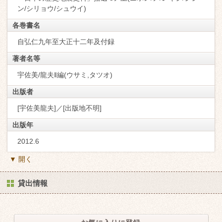
ン/シリョウ/シュウイ)
各巻書名
自弘仁九年至大正十二年及付録
著者名等
宇佐美/龍夫‖編(ウサミ,タツオ)
出版者
[宇佐美龍夫]／[出版地不明]
出版年
2012.6
▼ 開く
貸出情報