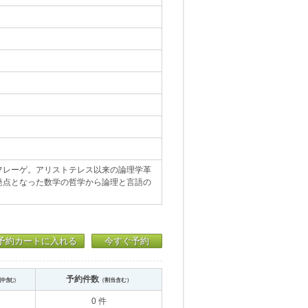
フレーゲ。アリストテレス以来の論理学革
発点となった数学の哲学から論理と言語の
予約カートに入れる
今すぐ予約
予約件数
送中含む）
（割当含む）
0 件