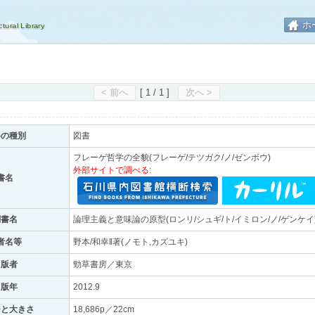
ホ
< 前へ
[ 1 / 1 ]
次へ >
料の種別
図書
フレーゲ哲学の全貌(フレーゲ/テツガク/ノ/ゼンボウ)
外部サイトで調べる:
書名
副書名
論理主義と意味論の原型(ロンリ/シュギ/ト/イミロン/ノ/ゲンケイ
者名等
野本/和幸‖著(ノモト,カズユキ)
出版者
勁草書房／東京
出版年
2012.9
ジと大きさ
18,686p／22cm