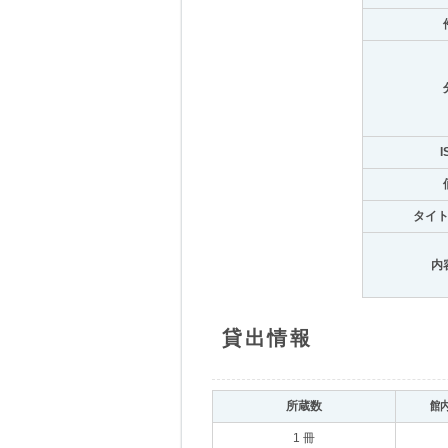
I
タイ
内
貸出情報
所蔵数
館
1 冊