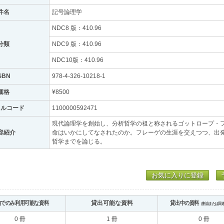
件名
記号論理学
NDC8 版：410.96
分類
NDC9 版：410.96
NDC10版：410.96
SBN
978-4-326-10218-1
価格
¥8500
トルコード
1100000592471
現代論理学を創始し、分析哲学の祖と称されるゴットロープ・
容紹介
命はいかにしてなされたのか。フレーゲの生涯を交えつつ、出
哲学までを論じる。
お気に入りに登録
内でのみ利用可能な資料
貸出可能な資料
貸出中の資料
（割当または回
0 冊
1 冊
0 冊