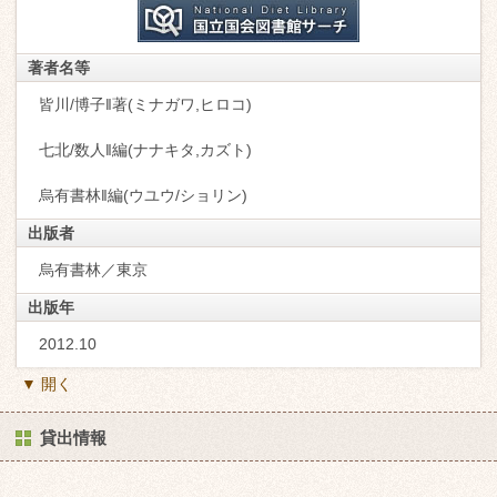
著者名等
皆川/博子‖著(ミナガワ,ヒロコ)
七北/数人‖編(ナナキタ,カズト)
烏有書林‖編(ウユウ/ショリン)
出版者
烏有書林／東京
出版年
2012.10
▼ 開く
貸出情報