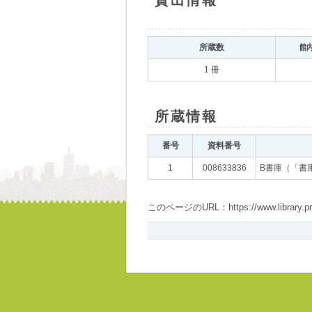
貸出情報
所蔵数
館
1 冊
所蔵情報
番号
資料番号
1
008633836
B書庫（「書
このページのURL：https://www.library.pref.i