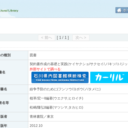
ホ
< 前へ
[ 1 / 1 ]
次へ >
料の種別
図書
契約書作成の基礎と実践(ケイヤクショ/サクセイ/ノ/キソ/ト/ジッ
外部サイトで調べる:
書名
副書名
紛争予防のために(フンソウ/ヨボウ/ノ/タメ/ニ)
植草/宏一‖編著(ウエクサ,ヒロイチ)
者名等
松嶋/隆弘‖編著(マツシマ,タカヒロ)
出版者
青林書院／東京
出版年
2012.10