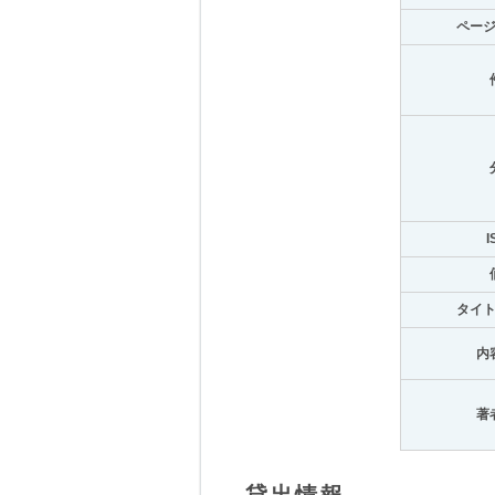
ペー
I
タイ
内
著