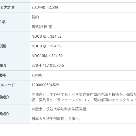
ジと大きさ
20,344p／21cm
契約
件名
書式(法律用)
NDC8 版：324.52
分類
NDC9 版：324.52
NDC10版：324.52
SBN
978-4-417-01576-5
価格
¥3400
トルコード
1100000594529
実務家として心得ておくべき契約書作成の理論と技術を、売買
容紹介
説。契約書のドラフティングのコツ、契約条項のチェックリス
弁護士。筑波大学法科大学院教授。
者紹介
日本大学法学部教授。弁護士。