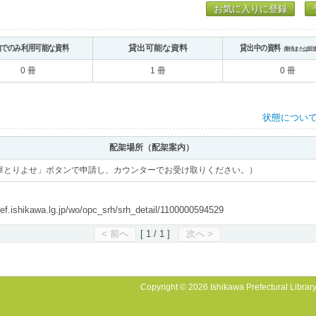
お気に入りに登録
内でのみ利用可能な資料
貸出可能な資料
貸出中の資料
（割当または回
0 冊
1 冊
0 冊
状態につい
配架場所（配架案内）
庫とりよせ」ボタンで申請し、カウンターでお受け取りください。）
shikawa.lg.jp/wo/opc_srh/srh_detail/1100000594529
< 前へ
[ 1 / 1 ]
次へ >
Copyright © 2026 Ishikawa Prefectural Library.