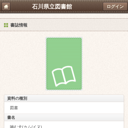
石川県立図書館
ログイン
書誌情報
資料の種別
図書
書名
嚙む犬(カム/イヌ)