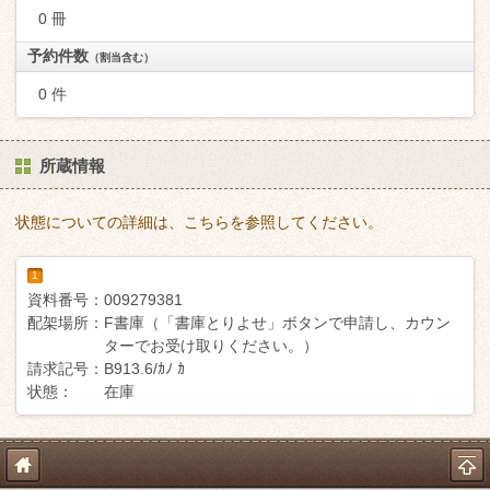
0 冊
予約件数
（割当含む）
0 件
所蔵情報
状態についての詳細は、こちらを参照してください。
1
資料番号：
009279381
配架場所：
F書庫（「書庫とりよせ」ボタンで申請し、カウン
ターでお受け取りください。）
請求記号：
B913.6/ｶﾉ ｶ
状態：
在庫