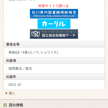
外部サイトで調べる:
著者名等
香納/諒一‖著(カノウ,リョウイチ)
出版者
徳間書店／東京
出版年
2012.10
▼ 開く
貸出情報