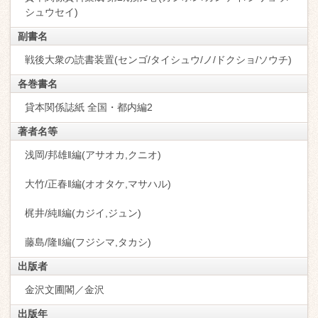
シュウセイ)
副書名
戦後大衆の読書装置(センゴ/タイシュウ/ノ/ドクショ/ソウチ)
各巻書名
貸本関係誌紙 全国・都内編2
著者名等
浅岡/邦雄‖編(アサオカ,クニオ)
大竹/正春‖編(オオタケ,マサハル)
梶井/純‖編(カジイ,ジュン)
藤島/隆‖編(フジシマ,タカシ)
出版者
金沢文圃閣／金沢
出版年