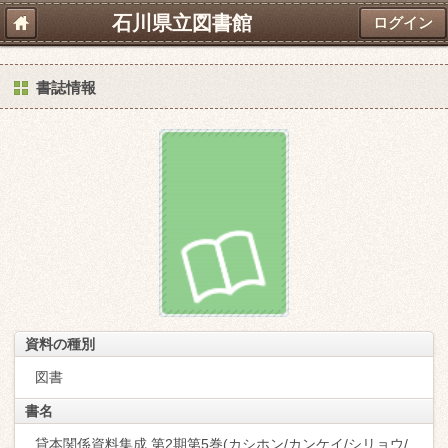
石川県立図書館
ログイン
書誌情報
資料の種別
図書
書名
貸本関係資料集成 第2期第5巻(カシホン/カンケイ/シリョウ/