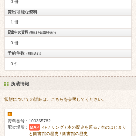
0 冊
貸出可能な資料
1 冊
貸出中の資料
（割当または回送中含む）
0 冊
予約件数
（割当含む）
0 件
所蔵情報
状態についての詳細は、こちらを参照してください。
1
資料番号：
100365782
配架場所：
MAP
4F / リング / 本の歴史を巡る / 本のはじまり
と図書館の歴史 / 図書館の歴史