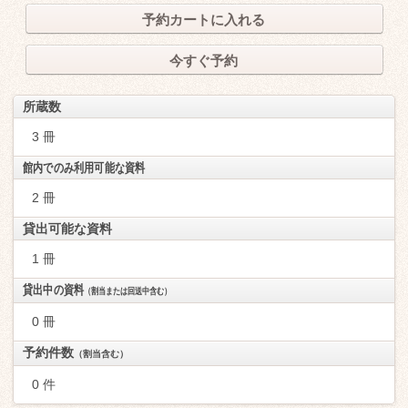
予約カートに入れる
今すぐ予約
所蔵数
3 冊
館内でのみ利用可能な資料
2 冊
貸出可能な資料
1 冊
貸出中の資料
（割当または回送中含む）
0 冊
予約件数
（割当含む）
0 件