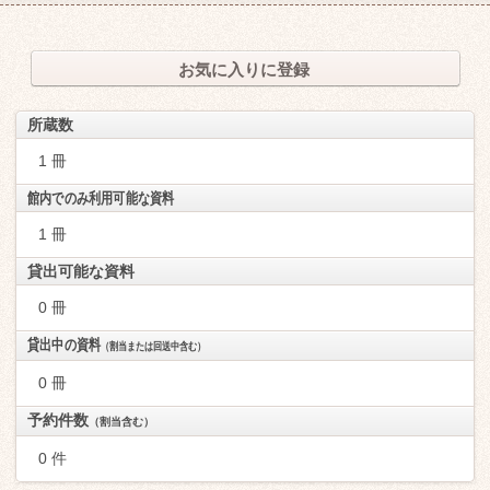
お気に入りに登録
所蔵数
1 冊
館内でのみ利用可能な資料
1 冊
貸出可能な資料
0 冊
貸出中の資料
（割当または回送中含む）
0 冊
予約件数
（割当含む）
0 件