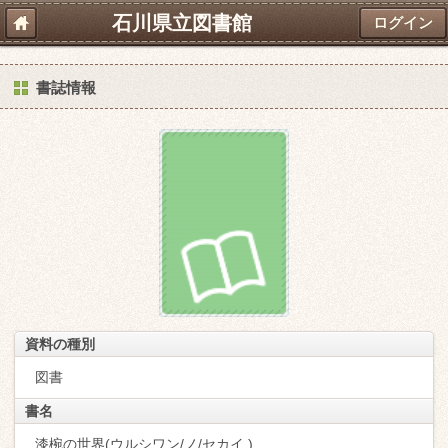
石川県立図書館
ログイン
書誌情報
資料の種別
図書
書名
漆椀の世界(ウルシワン/ノ/セカイ )