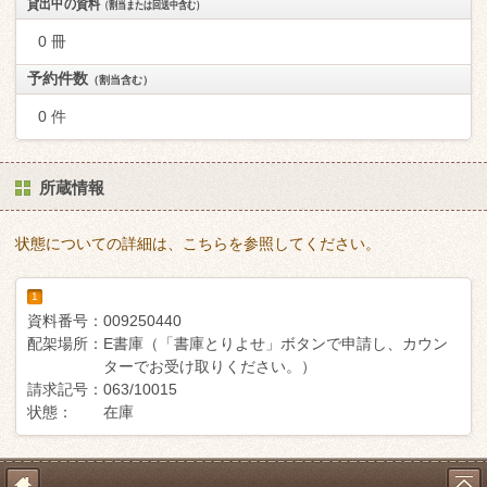
貸出中の資料
（割当または回送中含む）
0 冊
予約件数
（割当含む）
0 件
所蔵情報
状態についての詳細は、こちらを参照してください。
1
資料番号：
009250440
配架場所：
E書庫（「書庫とりよせ」ボタンで申請し、カウン
ターでお受け取りください。）
請求記号：
063/10015
状態：
在庫