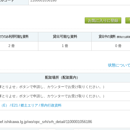
トルコード
1100001056186
お気に入りに登録
内でのみ利用可能な資料
貸出可能な資料
貸出中の資料
（割当または回
2 冊
1 冊
0 冊
状態につい
配架場所（配架案内）
庫とりよせ」ボタンで申請し、カウンターでお受け取りください。）
庫とりよせ」ボタンで申請し、カウンターでお受け取りください。）
 東（E） / E21 / 郷土エリア / 県内行政資料
shikawa.lg.jp/wo/opc_srh/srh_detail/1100001056186