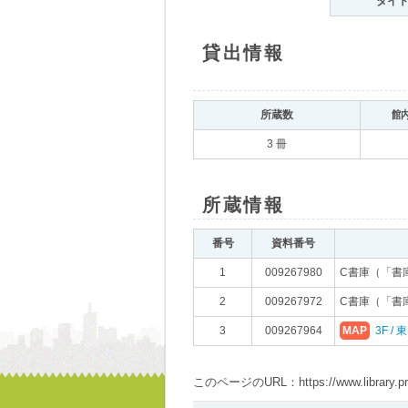
タイ
貸出情報
所蔵数
館
3 冊
所蔵情報
番号
資料番号
1
009267980
C書庫（「書
2
009267972
C書庫（「書
3
009267964
MAP
3F /
このページのURL：https://www.library.pref.i