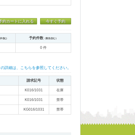
予約カートに入れる
今すぐ予約
予約件数
送中含む）
（割当含む）
0 件
ての詳細は、こちらを参照してください。
請求記号
状態
K016/1031
在庫
K016/1031
禁帯
KG016/1031
禁帯