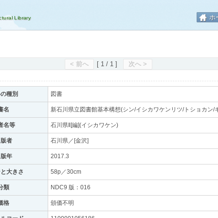
ホ
< 前へ
[ 1 / 1 ]
次へ >
料の種別
図書
書名
新石川県立図書館基本構想(シン/イシカワケンリツ/トショカン/キ
者名等
石川県‖[編](イシカワケン)
出版者
石川県／[金沢]
出版年
2017.3
ジと大きさ
58p／30cm
分類
NDC9 版：016
価格
頒価不明