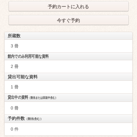
予約カートに入れる
今すぐ予約
所蔵数
3 冊
館内でのみ利用可能な資料
2 冊
貸出可能な資料
1 冊
貸出中の資料
（割当または回送中含む）
0 冊
予約件数
（割当含む）
0 件