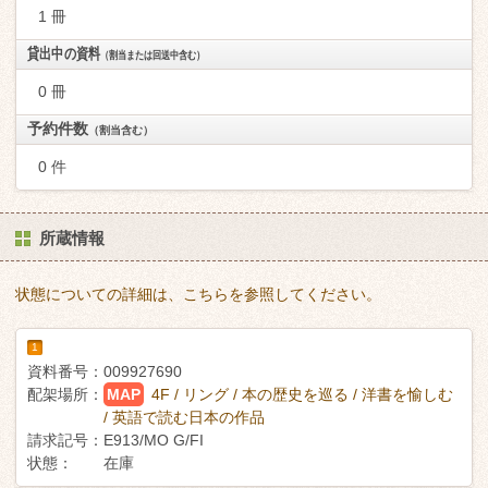
1 冊
貸出中の資料
（割当または回送中含む）
0 冊
予約件数
（割当含む）
0 件
所蔵情報
状態についての詳細は、こちらを参照してください。
1
資料番号：
009927690
配架場所：
MAP
4F / リング / 本の歴史を巡る / 洋書を愉しむ
/ 英語で読む日本の作品
請求記号：
E913/MO G/FI
状態：
在庫