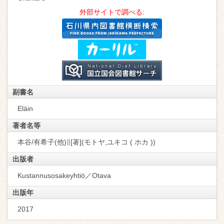
外部サイトで調べる:
副書名
Eläin
著者名等
本谷/有希子(他)∥[著](モトヤ,ユキコ ( ホカ ))
出版者
Kustannusosakeyhtiö／Otava
出版年
2017