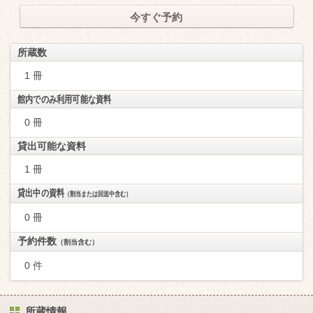
今すぐ予約
所蔵数
1 冊
館内でのみ利用可能な資料
0 冊
貸出可能な資料
1 冊
貸出中の資料
（割当または回送中含む）
0 冊
予約件数
（割当含む）
0 件
所蔵情報