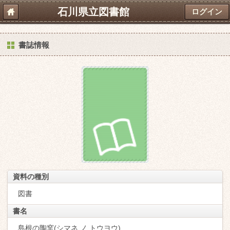
石川県立図書館
ログイン
書誌情報
資料の種別
図書
書名
島根の陶窯(シマネ ノ トウヨウ)