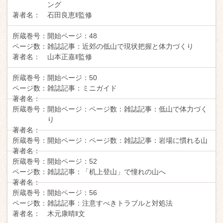
ング
著者名：
石田良恵‖監修
所蔵巻号：
開始ページ：
48
ページ数：
雑誌記事：
近郊の低山で現状把握と体力づくり
著者名：
山本正嘉‖監修
所蔵巻号：
開始ページ：
50
ページ数：
雑誌記事：
ミニガイド
著者名：
所蔵巻号：
開始ページ：
ページ数：
雑誌記事：
低山で体力づく
り
著者名：
所蔵巻号：
開始ページ：
ページ数：
雑誌記事：
岩場に慣れる山
著者名：
所蔵巻号：
開始ページ：
52
ページ数：
雑誌記事：
「机上登山」で憧れの山へ
著者名：
所蔵巻号：
開始ページ：
56
ページ数：
雑誌記事：
注意すべきトラブルと対処法
著者名：
木元康晴‖文