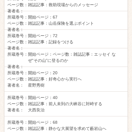
ページ数：
雑誌記事：
救助現場からのメッセージ
著者名：
所蔵巻号：
開始ページ：
67
ページ数：
雑誌記事：
山岳保険を選ぶポイント
著者名：
所蔵巻号：
開始ページ：
72
ページ数：
雑誌記事：
記録をつける
著者名：
所蔵巻号：
開始ページ：
ページ数：
雑誌記事：
エッセイ な
ぜ“その山”に登るのか
著者名：
所蔵巻号：
開始ページ：
20
ページ数：
雑誌記事：
好奇心から実行へ
著者名：
星野秀樹
所蔵巻号：
開始ページ：
40
ページ数：
雑誌記事：
前人未到の大峡谷に対峙する
著者名：
大西良治
所蔵巻号：
開始ページ：
68
ページ数：
雑誌記事：
静かな大展望を求めて藪岩山へ