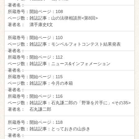
著者名：
所蔵巻号：
開始ページ：
108
ページ数：
雑誌記事：
山の法律相談所<第8回>
著者名：
溝手康史‖文
所蔵巻号：
開始ページ：
110
ページ数：
雑誌記事：
モンベルフォトコンテスト結果発表
著者名：
所蔵巻号：
開始ページ：
112
ページ数：
雑誌記事：
ニュース&インフォメーション
著者名：
所蔵巻号：
開始ページ：
115
ページ数：
雑誌記事：
今月の本箱
著者名：
所蔵巻号：
開始ページ：
116
ページ数：
雑誌記事：
石丸謙二郎の「野筆を片手に」<その35>
著者名：
石丸謙二郎
所蔵巻号：
開始ページ：
118
ページ数：
雑誌記事：
とっておきの山歩き
著者名：