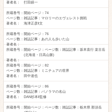
著者名：
打田鍈一
所蔵巻号：
開始ページ：
74
ページ数：
雑誌記事：
マロリーのエヴェレスト挑戦
著者名：
海津正彦‖文
所蔵巻号：
開始ページ：
76
ページ数：
雑誌記事：
あの人も歩いた山
著者名：
所蔵巻号：
開始ページ：
ページ数：
雑誌記事：
坂本直行 楽古岳
(北海道・日高山脈)
著者名：
所蔵巻号：
開始ページ：
82
ページ数：
雑誌記事：
ミニチュアの世界
著者名：
田中達也
所蔵巻号：
開始ページ：
86
ページ数：
雑誌記事：
パノラマの名山
著者名：
DAN杉本‖監修
所蔵巻号：
開始ページ：
ページ数：
雑誌記事：
栃木県 那須岳