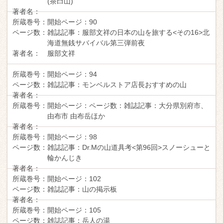
(茶臼山)
著者名：
所蔵巻号：
開始ページ：
90
ページ数：
雑誌記事：
服部文祥の日本の山を旅する<その16>北
海道無銭サバイバル第三弾前夜
著者名：
服部文祥
所蔵巻号：
開始ページ：
94
ページ数：
雑誌記事：
モンベルストア店長おすすめの山
著者名：
所蔵巻号：
開始ページ：
ページ数：
雑誌記事：
大分県別府市、
由布市 由布岳ほか
著者名：
所蔵巻号：
開始ページ：
98
ページ数：
雑誌記事：
Dr.Mの山道具考<第96回>スノーシューと
輪かんじき
著者名：
所蔵巻号：
開始ページ：
102
ページ数：
雑誌記事：
山の掲示板
著者名：
所蔵巻号：
開始ページ：
105
ページ数：
雑誌記事：
岳人の湯