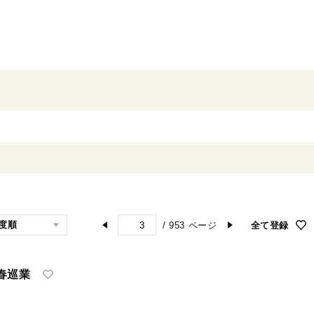
/
953
ページ
全て登録
春巡業