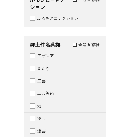
ション
2018
ふるさとコレクション
2019
2020
郷土件名典拠
2021
全選択/解除
アザレア
2022
またぎ
2023
工芸
2024
工芸美術
2025
港
2026
漆芸
漆芸