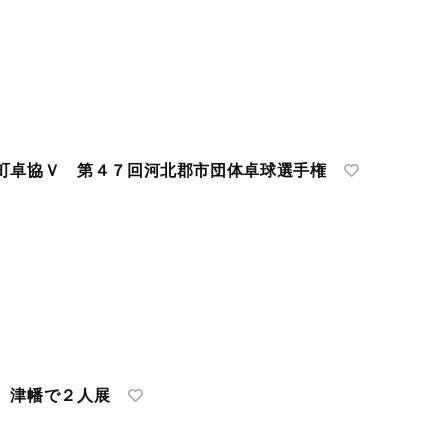
町卓協Ｖ 第４７回河北郡市団体卓球選手権
 津幡で２人展