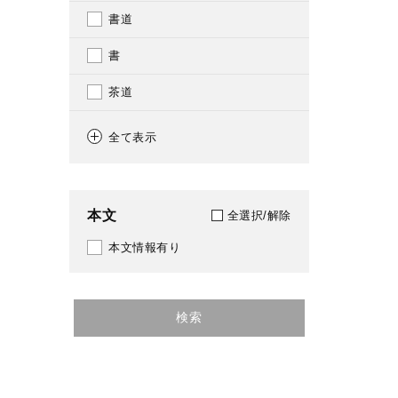
書道
書
茶道
茶道
全て表示
茶碗
日本刀
本文
全選択/解除
陶芸家
本文情報有り
陶芸
農業委員会
検索
農業経営
農業用水