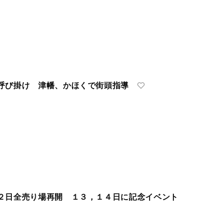
呼び掛け 津幡、かほくで街頭指導
２日全売り場再開 １３，１４日に記念イベント