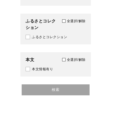
1591
1592
ふるさとコレク
全選択/解除
ション
1593
ふるさとコレクション
1594
1595
本文
1596
全選択/解除
本文情報有り
1597
1598
検索
1599
1600
1601