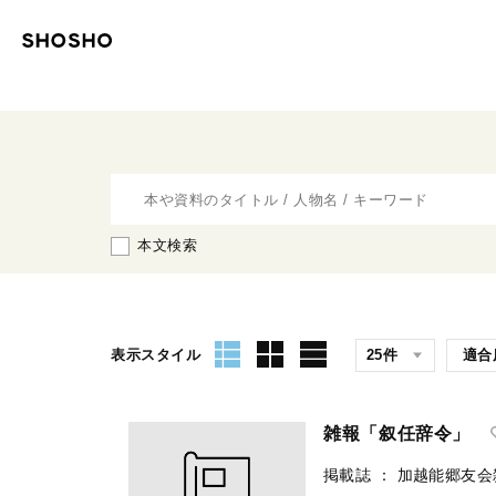
本文検索
表示スタイル
雑報「叙任辞令」
掲載誌
：
加越能郷友会