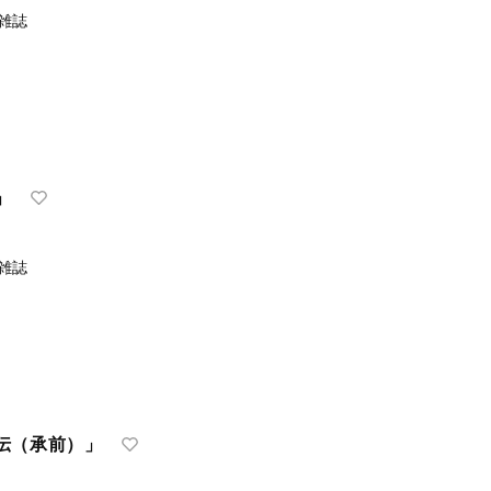
雑誌
」
雑誌
伝（承前）」