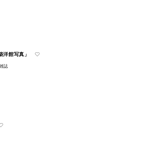
築洋館写真」
雑誌