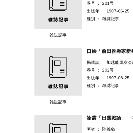
巻号
：
201号
出版年
：
1907-06-25
種別
：
雑誌記事
雑誌記事
口絵「前田侯爵家新
掲載誌
：
加越能郷友会
巻号
：
202号
出版年
：
1907-08-25
種別
：
雑誌記事
雑誌記事
論叢「日露戦論」
著者
：
陸義猶