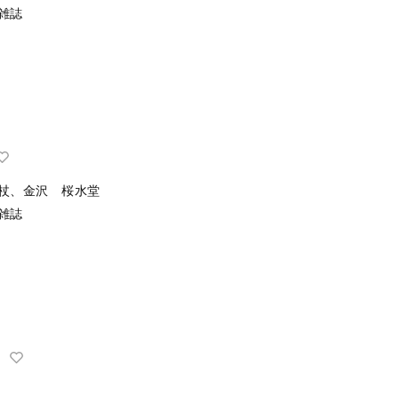
雑誌
杖、金沢 桜水堂
雑誌