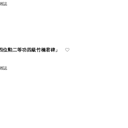
雑誌
四位勲二等功四級竹橋君碑」
雑誌