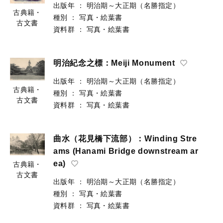
出版年
：
明治期～大正期（名勝指定）
古典籍・
種別
：
写真・絵葉書
古文書
資料群
：
写真・絵葉書
明治紀念之標：Meiji Monument
出版年
：
明治期～大正期（名勝指定）
古典籍・
種別
：
写真・絵葉書
古文書
資料群
：
写真・絵葉書
曲水（花見橋下流部）：Winding Stre
ams (Hanami Bridge downstream ar
ea)
古典籍・
古文書
出版年
：
明治期～大正期（名勝指定）
種別
：
写真・絵葉書
資料群
：
写真・絵葉書