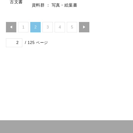
古文書
資料群
：
写真・絵葉書
1
2
3
4
5
/
125
ページ