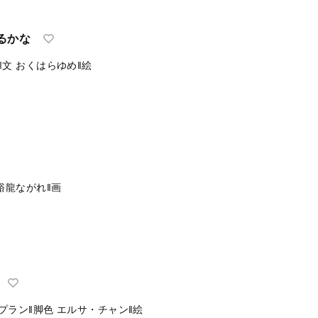
るかな
‖文
おくはらゆめ‖絵
裕龍ながれ‖画
プラン‖脚色
エルサ・チャン‖絵