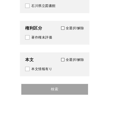
911
石川県立図書館
2026
913
914
権利区分
全選択/解除
941
著作権未評価
本文
全選択/解除
本文情報有り
検索