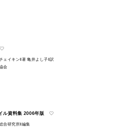
チェイキン‖著
亀井よし子‖訳
協会
ル資料集 2006年版
総合研究所‖編集