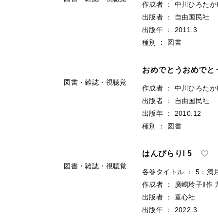
作成者
：
中川ひろたか
出版者
：
自由国民社
出版年
：
2011.3
種別
：
図書
おめでとうおめでと
図書・雑誌・視聴覚
作成者
：
中川ひろたか
出版者
：
自由国民社
出版年
：
2010.12
種別
：
図書
はんぴらり! 5
図書・雑誌・視聴覚
各巻タイトル
：
5：満
作成者
：
廣嶋玲子‖作
出版者
：
童心社
出版年
：
2022.3