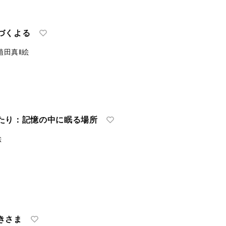
づくよる
植田真‖絵
たり：記憶の中に眠る場所
絵
きさま