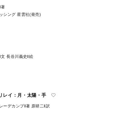
‖著
ッシング
星雲社(発売)
‖文
長谷川義史‖絵
リレイ：月・太陽・手
レーデカンプ‖著
原研二‖訳