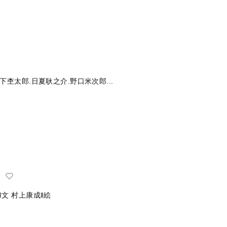
木下杢太郎.日夏耿之介.野口米次郎...
‖文
村上康成‖絵