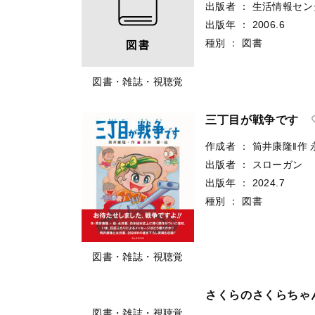
出版者
：
生活情報セン
出版年
：
2006.6
種別
：
図書
図書・雑誌・視聴覚
三丁目が戦争です
作成者
：
筒井康隆‖作
出版者
：
スローガン
出版年
：
2024.7
種別
：
図書
図書・雑誌・視聴覚
さくらのさくらちゃ
図書・雑誌・視聴覚