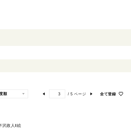
/
5
ページ
全て登録
半沢政人‖絵