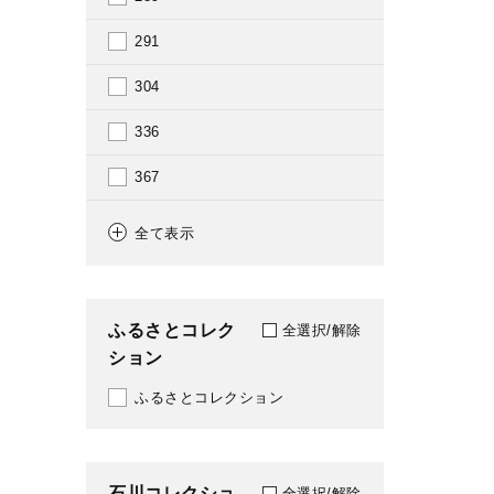
2004
291
2005
304
2006
336
2007
367
2008
408
全て表示
2009
440
2010
444
ふるさとコレク
全選択/解除
2011
ション
446
2012
ふるさとコレクション
449
2013
451
2014
石川コレクショ
491
全選択/解除