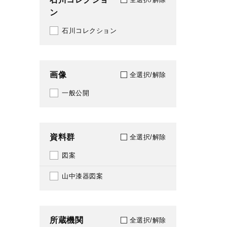
ン
2015
498
石川コレクション
2016
538
2017
590
画像
全選択/解除
2018
594
一般公開
2019
709
2020
748
資料群
全選択/解除
2021
761
図案
2022
798
山中漆器図案
2023
810
2024
837
所蔵機関
全選択/解除
2025