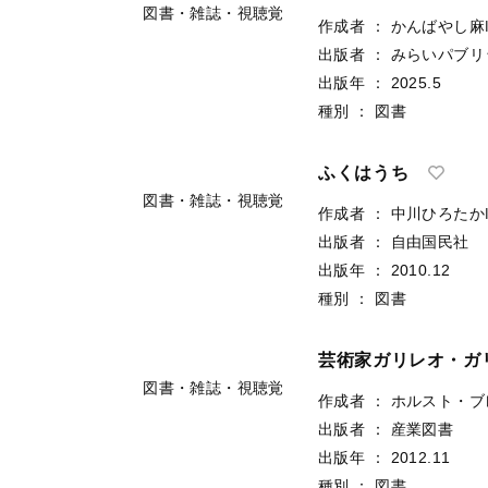
図書・雑誌・視聴覚
作成者
：
かんばやし麻
出版者
：
みらいパブリ
出版年
：
2025.5
種別
：
図書
ふくはうち
図書・雑誌・視聴覚
作成者
：
中川ひろたか
出版者
：
自由国民社
出版年
：
2010.12
種別
：
図書
芸術家ガリレオ・ガ
図書・雑誌・視聴覚
作成者
：
ホルスト・ブ
出版者
：
産業図書
出版年
：
2012.11
種別
：
図書