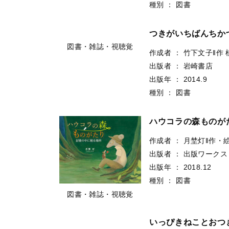
種別
：
図書
つきがいちばんちか
図書・雑誌・視聴覚
作成者
：
竹下文子‖作
出版者
：
岩崎書店
出版年
：
2014.9
種別
：
図書
ハウコラの森ものが
作成者
：
月埜灯‖作・
出版者
：
出版ワークス
出版年
：
2018.12
種別
：
図書
図書・雑誌・視聴覚
いっぴきねことおつ