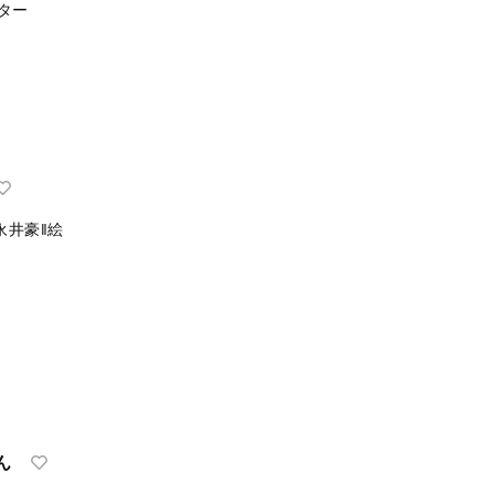
ター
永井豪‖絵
ん