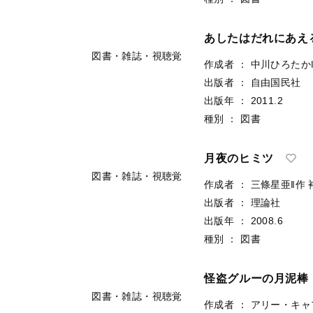
あしたはだれにあえ
図書・雑誌・視聴覚
作成者
：
中川ひろたか
出版者
：
自由国民社
出版年
：
2011.2
種別
：
図書
月夜のヒミツ
図書・雑誌・視聴覚
作成者
：
三條星亜‖作
出版者
：
理論社
出版年
：
2008.6
種別
：
図書
怪盗グルーの月泥棒
図書・雑誌・視聴覚
作成者
：
アリー・キャ