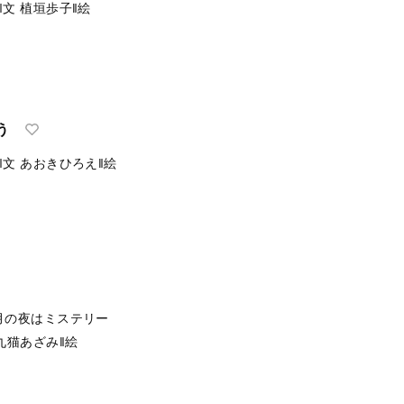
‖文
植垣歩子‖絵
う
‖文
あおきひろえ‖絵
月の夜はミステリー
九猫あざみ‖絵