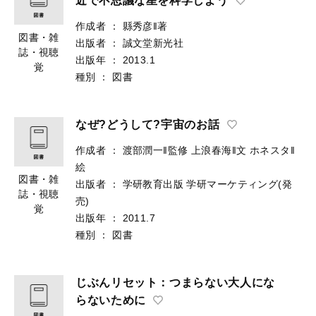
近で不思議な星を科学しよう
作成者
：
縣秀彦‖著
図書・雑
出版者
：
誠文堂新光社
誌・視聴
出版年
：
2013.1
覚
種別
：
図書
なぜ?どうして?宇宙のお話
作成者
：
渡部潤一‖監修
上浪春海‖文
ホネスタ‖
絵
図書・雑
出版者
：
学研教育出版
学研マーケティング(発
誌・視聴
売)
覚
出版年
：
2011.7
種別
：
図書
じぶんリセット：つまらない大人にな
らないために