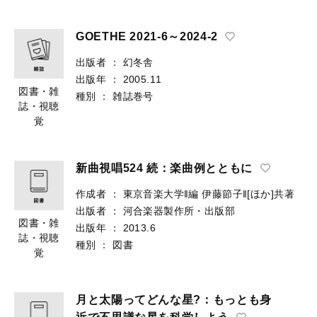
GOETHE 2021-6～2024-2
出版者
：
幻冬舎
出版年
：
2005.11
図書・雑
種別
：
雑誌巻号
誌・視聴
覚
新曲視唱524 続：楽曲例とともに
作成者
：
東京音楽大学‖編
伊藤節子‖[ほか]共著
出版者
：
河合楽器製作所・出版部
図書・雑
出版年
：
2013.6
誌・視聴
種別
：
図書
覚
月と太陽ってどんな星?：もっとも身