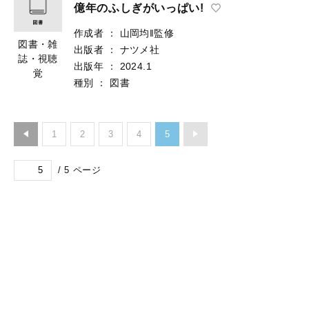
億年のふしぎがいっぱい!
作成者
：
山岡均‖監修
図書・雑
出版者
：
ナツメ社
誌・視聴
出版年
：
2024.1
覚
種別
：
図書
1
2
3
4
5
/
5
ページ