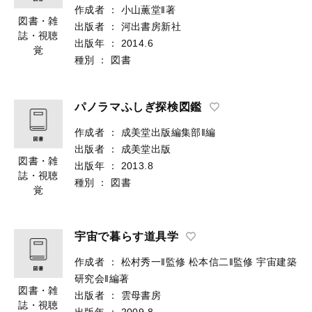
作成者
：
小山薫堂‖著
図書・雑
出版者
：
河出書房新社
誌・視聴
出版年
：
2014.6
覚
種別
：
図書
パノラマふしぎ探検図鑑
作成者
：
成美堂出版編集部‖編
出版者
：
成美堂出版
図書・雑
出版年
：
2013.8
誌・視聴
種別
：
図書
覚
宇宙で暮らす道具学
作成者
：
松村秀一‖監修
松本信二‖監修
宇宙建築
研究会‖編著
図書・雑
出版者
：
雲母書房
誌・視聴
出版年
：
2009.8