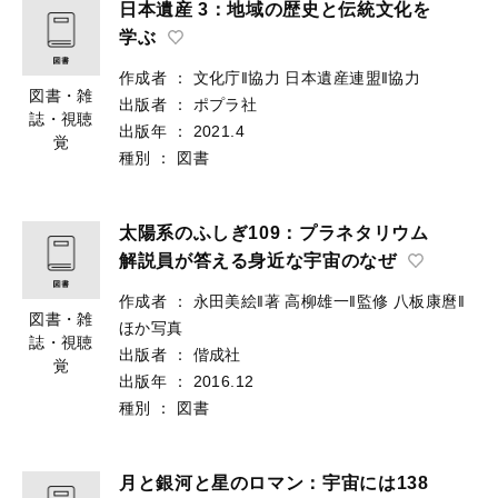
日本遺産 3：地域の歴史と伝統文化を
学ぶ
作成者
：
文化庁‖協力
日本遺産連盟‖協力
図書・雑
出版者
：
ポプラ社
誌・視聴
出版年
：
2021.4
覚
種別
：
図書
太陽系のふしぎ109：プラネタリウム
解説員が答える身近な宇宙のなぜ
作成者
：
永田美絵‖著
高柳雄一‖監修
八板康麿‖
図書・雑
ほか写真
誌・視聴
出版者
：
偕成社
覚
出版年
：
2016.12
種別
：
図書
月と銀河と星のロマン：宇宙には138