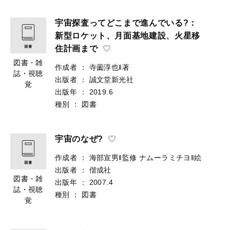
宇宙探査ってどこまで進んでいる?：
新型ロケット、月面基地建設、火星移
住計画まで
図書・雑
作成者
：
寺薗淳也‖著
誌・視聴
出版者
：
誠文堂新光社
覚
出版年
：
2019.6
種別
：
図書
宇宙のなぜ?
作成者
：
海部宣男‖監修
ナムーラミチヨ‖絵
出版者
：
偕成社
図書・雑
出版年
：
2007.4
誌・視聴
種別
：
図書
覚