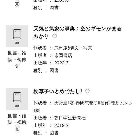
覚
種別
：
図書
天気と気象の事典：空のギモンがまる
わかり
作成者
：
武田康男‖文・写真
図書・雑
出版者
：
永岡書店
誌・視聴
出版年
：
2022.7
覚
種別
：
図書
枕草子いとめでたし!
作成者
：
天野慶‖著
赤間恵都子‖監修
睦月ムンク
‖絵
図書・雑
出版者
：
朝日学生新聞社
誌・視聴
出版年
：
2019.9
覚
種別
：
図書