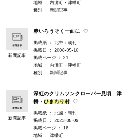
地域
：
内灘町・津幡町
種別
：
新聞記事
赤いろうそく一面に
掲載紙
：
北中：朝刊
掲載日
：
2008-05-10
新聞記事
掲載ページ
：
21
地域
：
内灘町・津幡町
種別
：
新聞記事
深紅のクリムソンクローバー見頃 津
幡・
ひ
ま
わ
り
村
掲載紙
：
北國：朝刊
新聞記事
掲載日
：
2023-05-09
掲載ページ
：
18
地域
：
津幡町