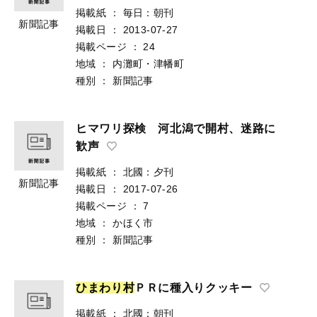
掲載紙
：
毎日：朝刊
新聞記事
掲載日
：
2013-07-27
掲載ページ
：
24
地域
：
内灘町・津幡町
種別
：
新聞記事
ヒマワリ探検 河北潟で開村、迷路に
歓声
掲載紙
：
北國：夕刊
新聞記事
掲載日
：
2017-07-26
掲載ページ
：
7
地域
：
かほく市
種別
：
新聞記事
ひ
ま
わ
り
村
ＰＲに種入りクッキー
掲載紙
：
北國：朝刊