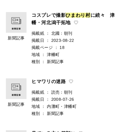
コスプレで撮影
ひ
ま
わ
り
村
に続々 津
幡・河北潟干拓地
掲載紙
：
北國：朝刊
新聞記事
掲載日
：
2023-08-22
掲載ページ
：
18
地域
：
津幡町
種別
：
新聞記事
ヒマワリの迷路
掲載紙
：
読売：朝刊
掲載日
：
2008-07-26
新聞記事
地域
：
内灘町・津幡町
種別
：
新聞記事