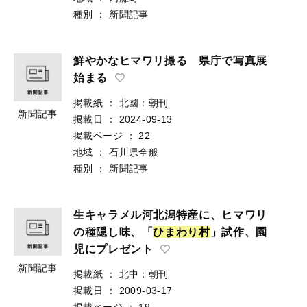
種別
：
新聞記事
鮮やかなヒマワリ撮る 県庁で写真展
始まる
掲載紙
：
北國：朝刊
新聞記事
掲載日
：
2024-09-13
掲載ページ
：
22
地域
：
石川県全般
種別
：
新聞記事
生キャラメル河北潟特産に、ヒマワリ
の種隠し味、「
ひ
ま
わ
り
村
」試作、園
児にプレゼント
新聞記事
掲載紙
：
北中：朝刊
掲載日
：
2009-03-17
掲載ページ
：
19