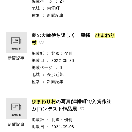
掲載ページ
：
27
地域
：
内灘町
種別
：
新聞記事
夏の大輪待ち遠しく 津幡・
ひ
ま
わ
り
村
掲載紙
：
北國：夕刊
新聞記事
掲載日
：
2022-05-26
掲載ページ
：
6
地域
：
金沢近郊
種別
：
新聞記事
ひ
ま
わ
り
村
の写真|津幡町で入賞作並
ぶ|コンテスト作品展
掲載紙
：
北國：朝刊
新聞記事
掲載日
：
2021-09-08