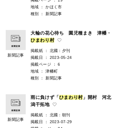
地域
：
かほく市
種別
：
新聞記事
大輪の花心待ち 園児種まき 津幡・
ひ
ま
わ
り
村
掲載紙
：
北國：夕刊
新聞記事
掲載日
：
2023-05-24
掲載ページ
：
6
地域
：
津幡町
種別
：
新聞記事
雨に負けず「
ひ
ま
わ
り
村
」開村 河北
潟干拓地
掲載紙
：
北國：朝刊
新聞記事
掲載日
：
2023-07-29