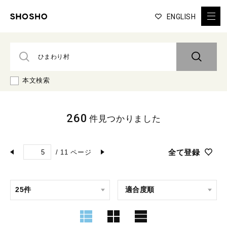
ENGLISH
本文検索
260
件見つかりました
全て登録
/
11
ページ