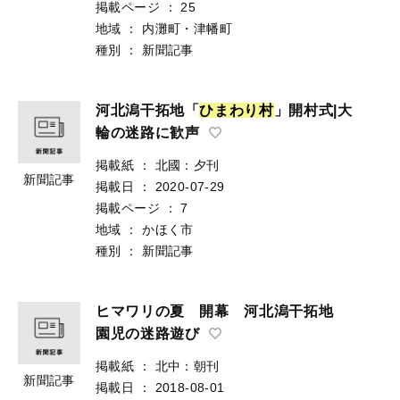
掲載ページ
：
25
地域
：
内灘町・津幡町
種別
：
新聞記事
河北潟干拓地「
ひ
ま
わ
り
村
」開村式|大
輪の迷路に歓声
掲載紙
：
北國：夕刊
新聞記事
掲載日
：
2020-07-29
掲載ページ
：
7
地域
：
かほく市
種別
：
新聞記事
ヒマワリの夏 開幕 河北潟干拓地
園児の迷路遊び
掲載紙
：
北中：朝刊
新聞記事
掲載日
：
2018-08-01