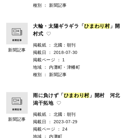
種別
：
新聞記事
大輪・太陽ギラギラ「
ひ
ま
わ
り
村
」開
村式
掲載紙
：
北國：朝刊
新聞記事
掲載日
：
2018-07-30
掲載ページ
：
1
地域
：
内灘町・津幡町
種別
：
新聞記事
雨に負けず「
ひ
ま
わ
り
村
」開村 河北
潟干拓地
掲載紙
：
北國：朝刊
新聞記事
掲載日
：
2023-07-29
掲載ページ
：
24
地域
：
内灘町