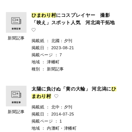
ひ
ま
わ
り
村
にコスプレイヤー 撮影
「映え」スポット人気 河北潟干拓地
新聞記事
掲載紙
：
北國：夕刊
掲載日
：
2023-08-21
掲載ページ
：
7
地域
：
津幡町
種別
：
新聞記事
太陽に負けぬ「黄の大輪」 河北潟に
ひ
ま
わ
り
村
掲載紙
：
北中：夕刊
新聞記事
掲載日
：
2014-07-25
掲載ページ
：
1
地域
：
内灘町・津幡町