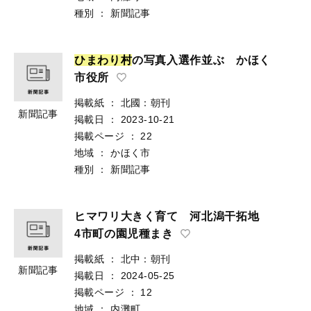
種別
：
新聞記事
ひ
ま
わ
り
村
の写真入選作並ぶ かほく
市役所
掲載紙
：
北國：朝刊
新聞記事
掲載日
：
2023-10-21
掲載ページ
：
22
地域
：
かほく市
種別
：
新聞記事
ヒマワリ大きく育て 河北潟干拓地
4市町の園児種まき
掲載紙
：
北中：朝刊
新聞記事
掲載日
：
2024-05-25
掲載ページ
：
12
地域
：
内灘町