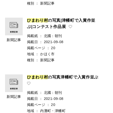
種別
：
新聞記事
ひ
ま
わ
り
村
の写真|津幡町で入賞作並
ぶ|コンテスト作品展
掲載紙
：
北國：朝刊
新聞記事
掲載日
：
2021-09-08
掲載ページ
：
20
地域
：
かほく市
種別
：
新聞記事
ひ
ま
わ
り
村
の写真津幡町で入賞作並ぶ
掲載紙
：
北國：朝刊
新聞記事
掲載日
：
2021-09-08
掲載ページ
：
20
地域
：
内灘町・津幡町