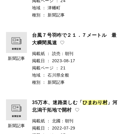
掲載ページ
：
24
地域
：
津幡町
種別
：
新聞記事
台風７号羽咋で２１．７メートル 最
大瞬間風速
掲載紙
：
読売：朝刊
新聞記事
掲載日
：
2023-08-17
掲載ページ
：
21
地域
：
石川県全般
種別
：
新聞記事
35万本、迷路楽しむ「
ひ
ま
わ
り
村
」河
北潟干拓地で開村
掲載紙
：
北國：朝刊
新聞記事
掲載日
：
2022-07-29