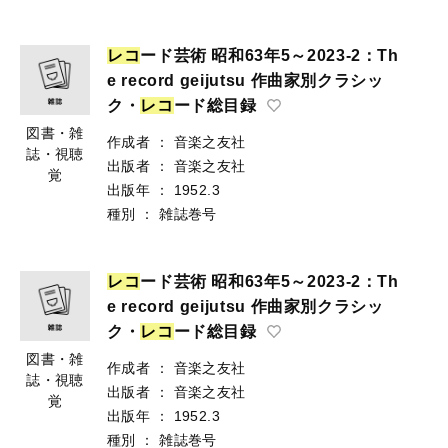
レ
コ
ード芸術 昭和63年5～2023-2：Th
e record geijutsu 作曲家別クラシッ
ク・
レ
コ
ード総目録
図書・雑
作成者
：
音楽之友社
誌・視聴
出版者
：
音楽之友社
覚
出版年
：
1952.3
種別
：
雑誌巻号
レ
コ
ード芸術 昭和63年5～2023-2：Th
e record geijutsu 作曲家別クラシッ
ク・
レ
コ
ード総目録
図書・雑
作成者
：
音楽之友社
誌・視聴
出版者
：
音楽之友社
覚
出版年
：
1952.3
種別
：
雑誌巻号