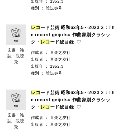
出版年
：
1952.3
種別
：
雑誌巻号
レ
コ
ード芸術 昭和63年5～2023-2：Th
e record geijutsu 作曲家別クラシッ
ク・
レ
コ
ード総目録
図書・雑
作成者
：
音楽之友社
誌・視聴
出版者
：
音楽之友社
覚
出版年
：
1952.3
種別
：
雑誌巻号
レ
コ
ード芸術 昭和63年5～2023-2：Th
e record geijutsu 作曲家別クラシッ
ク・
レ
コ
ード総目録
図書・雑
作成者
：
音楽之友社
誌・視聴
出版者
：
音楽之友社
覚