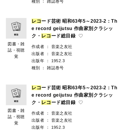
種別
：
雑誌巻号
レ
コ
ード芸術 昭和63年5～2023-2：Th
e record geijutsu 作曲家別クラシッ
ク・
レ
コ
ード総目録
図書・雑
作成者
：
音楽之友社
誌・視聴
出版者
：
音楽之友社
覚
出版年
：
1952.3
種別
：
雑誌巻号
レ
コ
ード芸術 昭和63年5～2023-2：Th
e record geijutsu 作曲家別クラシッ
ク・
レ
コ
ード総目録
図書・雑
作成者
：
音楽之友社
誌・視聴
出版者
：
音楽之友社
覚
出版年
：
1952.3