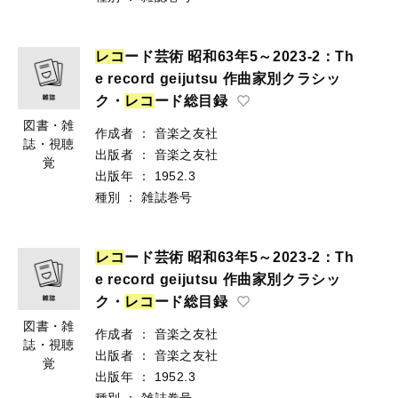
レ
コ
ード芸術 昭和63年5～2023-2：Th
e record geijutsu 作曲家別クラシッ
ク・
レ
コ
ード総目録
図書・雑
作成者
：
音楽之友社
誌・視聴
出版者
：
音楽之友社
覚
出版年
：
1952.3
種別
：
雑誌巻号
レ
コ
ード芸術 昭和63年5～2023-2：Th
e record geijutsu 作曲家別クラシッ
ク・
レ
コ
ード総目録
図書・雑
作成者
：
音楽之友社
誌・視聴
出版者
：
音楽之友社
覚
出版年
：
1952.3
種別
：
雑誌巻号