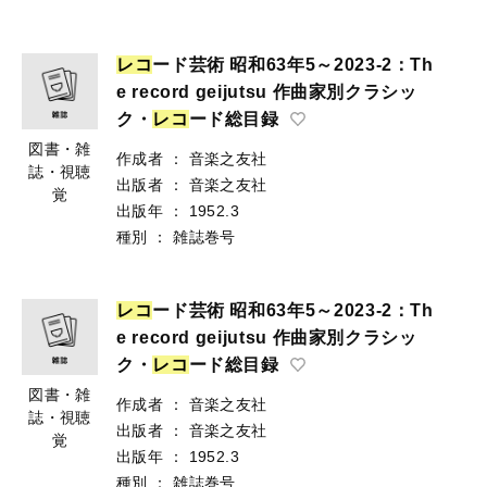
レ
コ
ード芸術 昭和63年5～2023-2：Th
e record geijutsu 作曲家別クラシッ
ク・
レ
コ
ード総目録
図書・雑
作成者
：
音楽之友社
誌・視聴
出版者
：
音楽之友社
覚
出版年
：
1952.3
種別
：
雑誌巻号
レ
コ
ード芸術 昭和63年5～2023-2：Th
e record geijutsu 作曲家別クラシッ
ク・
レ
コ
ード総目録
図書・雑
作成者
：
音楽之友社
誌・視聴
出版者
：
音楽之友社
覚
出版年
：
1952.3
種別
：
雑誌巻号