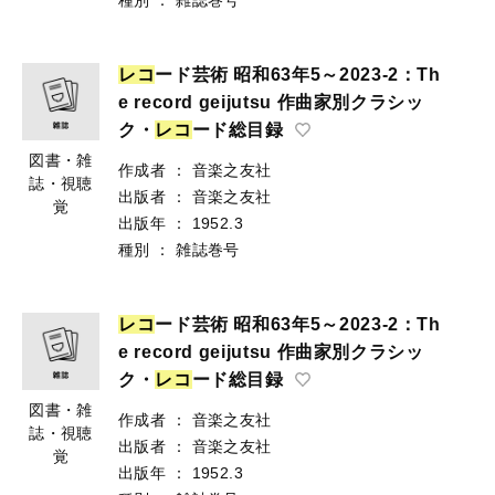
レ
コ
ード芸術 昭和63年5～2023-2：Th
e record geijutsu 作曲家別クラシッ
ク・
レ
コ
ード総目録
図書・雑
作成者
：
音楽之友社
誌・視聴
出版者
：
音楽之友社
覚
出版年
：
1952.3
種別
：
雑誌巻号
レ
コ
ード芸術 昭和63年5～2023-2：Th
e record geijutsu 作曲家別クラシッ
ク・
レ
コ
ード総目録
図書・雑
作成者
：
音楽之友社
誌・視聴
出版者
：
音楽之友社
覚
出版年
：
1952.3