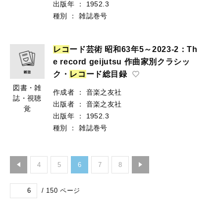
出版年
：
1952.3
種別
：
雑誌巻号
レ
コ
ード芸術 昭和63年5～2023-2：Th
e record geijutsu 作曲家別クラシッ
ク・
レ
コ
ード総目録
図書・雑
作成者
：
音楽之友社
誌・視聴
出版者
：
音楽之友社
覚
出版年
：
1952.3
種別
：
雑誌巻号
4
5
6
7
8
/
150
ページ