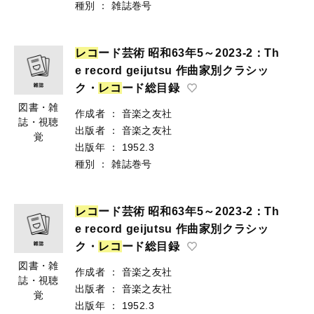
種別
：
雑誌巻号
レ
コ
ード芸術 昭和63年5～2023-2：Th
e record geijutsu 作曲家別クラシッ
ク・
レ
コ
ード総目録
図書・雑
作成者
：
音楽之友社
誌・視聴
出版者
：
音楽之友社
覚
出版年
：
1952.3
種別
：
雑誌巻号
レ
コ
ード芸術 昭和63年5～2023-2：Th
e record geijutsu 作曲家別クラシッ
ク・
レ
コ
ード総目録
図書・雑
作成者
：
音楽之友社
誌・視聴
出版者
：
音楽之友社
覚
出版年
：
1952.3