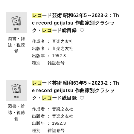
レ
コ
ード芸術 昭和63年5～2023-2：Th
e record geijutsu 作曲家別クラシッ
ク・
レ
コ
ード総目録
図書・雑
作成者
：
音楽之友社
誌・視聴
出版者
：
音楽之友社
覚
出版年
：
1952.3
種別
：
雑誌巻号
レ
コ
ード芸術 昭和63年5～2023-2：Th
e record geijutsu 作曲家別クラシッ
ク・
レ
コ
ード総目録
図書・雑
作成者
：
音楽之友社
誌・視聴
出版者
：
音楽之友社
覚
出版年
：
1952.3
種別
：
雑誌巻号