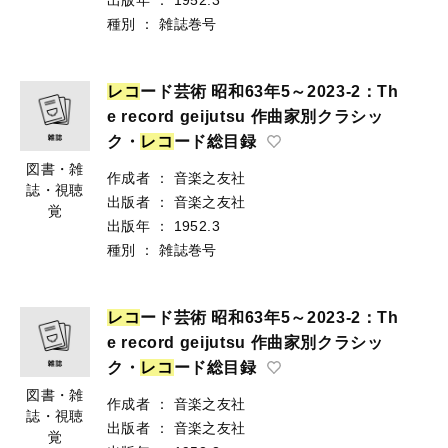
種別
：
雑誌巻号
レ
コ
ード芸術 昭和63年5～2023-2：Th
e record geijutsu 作曲家別クラシッ
ク・
レ
コ
ード総目録
図書・雑
作成者
：
音楽之友社
誌・視聴
出版者
：
音楽之友社
覚
出版年
：
1952.3
種別
：
雑誌巻号
レ
コ
ード芸術 昭和63年5～2023-2：Th
e record geijutsu 作曲家別クラシッ
ク・
レ
コ
ード総目録
図書・雑
作成者
：
音楽之友社
誌・視聴
出版者
：
音楽之友社
覚