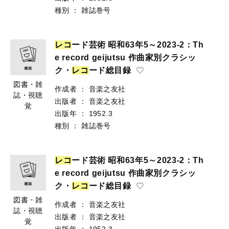
種別
：
雑誌巻号
レ
コ
ード芸術 昭和63年5～2023-2：Th
e record geijutsu 作曲家別クラシッ
ク・
レ
コ
ード総目録
図書・雑
作成者
：
音楽之友社
誌・視聴
出版者
：
音楽之友社
覚
出版年
：
1952.3
種別
：
雑誌巻号
レ
コ
ード芸術 昭和63年5～2023-2：Th
e record geijutsu 作曲家別クラシッ
ク・
レ
コ
ード総目録
図書・雑
作成者
：
音楽之友社
誌・視聴
出版者
：
音楽之友社
覚
出版年
：
1952.3