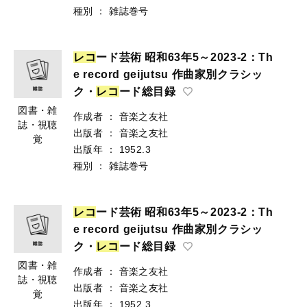
種別
：
雑誌巻号
レ
コ
ード芸術 昭和63年5～2023-2：Th
e record geijutsu 作曲家別クラシッ
ク・
レ
コ
ード総目録
図書・雑
作成者
：
音楽之友社
誌・視聴
出版者
：
音楽之友社
覚
出版年
：
1952.3
種別
：
雑誌巻号
レ
コ
ード芸術 昭和63年5～2023-2：Th
e record geijutsu 作曲家別クラシッ
ク・
レ
コ
ード総目録
図書・雑
作成者
：
音楽之友社
誌・視聴
出版者
：
音楽之友社
覚
出版年
：
1952.3