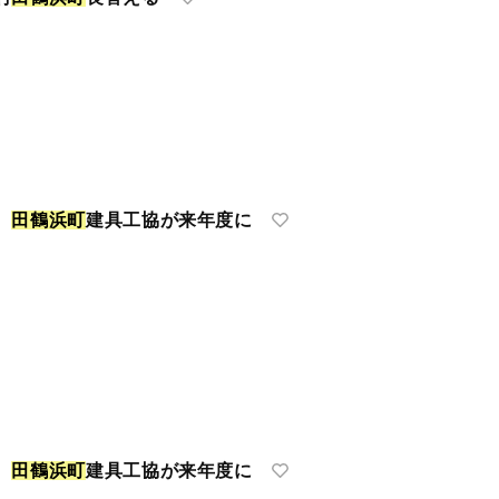
へ
田
鶴
浜
町
建具工協が来年度に
へ
田
鶴
浜
町
建具工協が来年度に