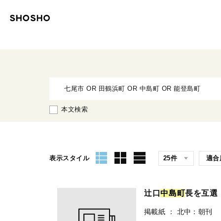
本文検索
表示スタイル
辻口
中
島
町
長を互選
掲載紙
：
北中：朝刊