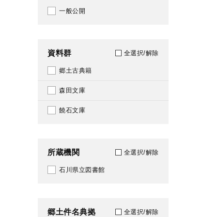
214
一般公開
1972
215
1973
216
資料群
全選択/解除
1974
227
郷土古典籍
1975
280
森田文庫
1976
289
饒石文庫
1977
290
1978
291
所蔵機関
全選択/解除
1979
292
石川県立図書館
1980
302
1981
314
郷土件名典拠
全選択/解除
1982