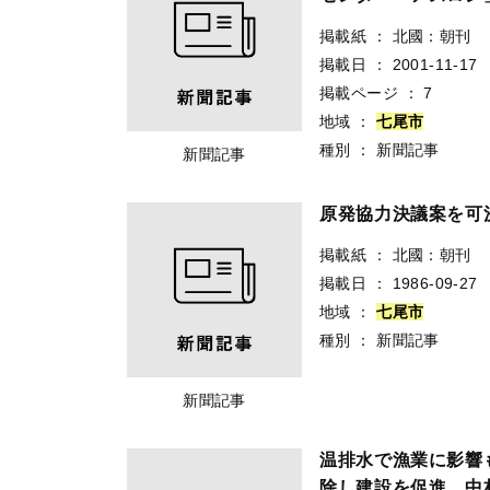
掲載紙
：
北國：朝刊
掲載日
：
2001-11-17
掲載ページ
：
7
地域
：
七
尾
市
種別
：
新聞記事
新聞記事
原発協力決議案を
掲載紙
：
北國：朝刊
掲載日
：
1986-09-27
地域
：
七
尾
市
種別
：
新聞記事
新聞記事
温排水で漁業に影
除し建設を促進 中