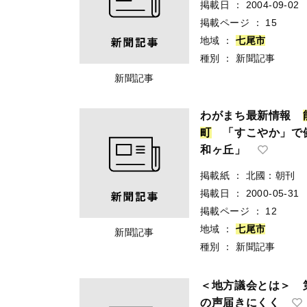
掲載日
：
2004-09-02
掲載ページ
：
15
地域
：
七
尾
市
種別
：
新聞記事
新聞記事
わがまち最新情報
町
「すこやか」で
和ヶ丘」
掲載紙
：
北國：朝刊
掲載日
：
2000-05-31
掲載ページ
：
12
地域
：
七
尾
市
新聞記事
種別
：
新聞記事
＜地方議会とは＞ 
の声届きにくく