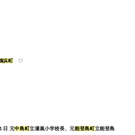
鶴
浜
町
１日 元
中
島
町
立瀬嵐小学校長、元
能
登
島
町
立能登島