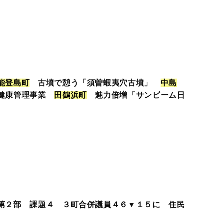
能
登
島
町
古墳で憩う「須曽蝦夷穴古墳」
中
島
健康管理事業
田
鶴
浜
町
魅力倍増「サンビーム日
第２部 課題４ ３町合併議員４６▼１５に 住民