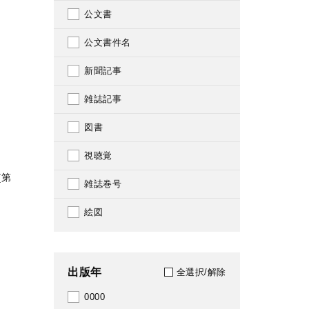
公文書
公文書件名
新聞記事
雑誌記事
図書
視聴覚
[第
雑誌巻号
絵図
出版年
全選択/解除
0000