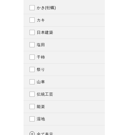
318
かき(牡蠣)
1983
331
カキ
1984
332
日本建築
1985
334
塩田
1986
335
干柿
1987
345
祭り
1988
351
山車
1989
361
伝統工芸
1990
365
能楽
1991
366
湿地
1992
367
生物多様性
1993
全て表示