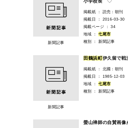
小学校長
掲載紙
：
読売：朝刊
掲載日
：
2016-03-30
掲載ページ
：
34
地域
：
七
尾
市
種別
：
新聞記事
新聞記事
田
鶴
浜
町
伊久留で戦
掲載紙
：
北國：朝刊
掲載日
：
1985-12-03
地域
：
七
尾
市
種別
：
新聞記事
新聞記事
螢山禅師の自賛画