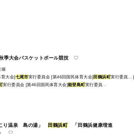
会秋季大会バスケットボール競技
主催
体育大会]
七
尾
市
実行委員会
[第46回国民体育大会]
田鶴浜町
実行委員...
町
実行委員会
[第46回国民体育大会]
能登島町
実行委員...
こり温泉 島の湯」
田
鶴
浜
町
「田鶴浜健康増進
」