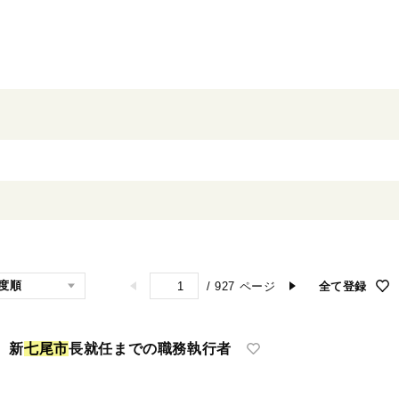
/
927
ページ
全て登録
 新
七
尾
市
長就任までの職務執行者