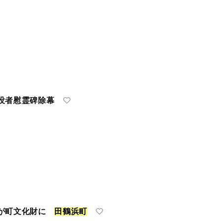
没者慰霊碑除幕
像が町文化財に
田
鶴
浜
町