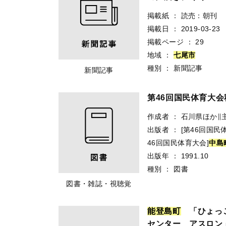
掲載紙
：
読売：朝刊
掲載日
：
2019-03-23
掲載ページ
：
29
地域
：
七
尾
市
種別
：
新聞記事
新聞記事
第46回国民体育大
作成者
：
石川県ほか∥
出版者
：
[第46回国民
46回国民体育大会]
中
島
出版年
：
1991.10
種別
：
図書
図書・雑誌・視聴覚
能
登
島
町
「ひょっ
センター アスロン