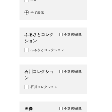
1961
164
全て表示
1962
165
1963
175
ふるさとコレク
全選択/解除
1964
ション
176
1965
ふるさとコレクション
185
1966
202
1967
石川コレクショ
206
全選択/解除
ン
1968
208
石川コレクション
1969
209
1970
210
画像
全選択/解除
1971