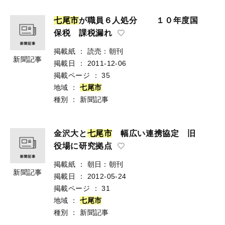
七
尾
市
が職員６人処分 １０年度国
保税 課税漏れ
掲載紙
：
読売：朝刊
新聞記事
掲載日
：
2011-12-06
掲載ページ
：
35
地域
：
七
尾
市
種別
：
新聞記事
金沢大と
七
尾
市
幅広い連携協定 旧
役場に研究拠点
掲載紙
：
朝日：朝刊
新聞記事
掲載日
：
2012-05-24
掲載ページ
：
31
地域
：
七
尾
市
種別
：
新聞記事