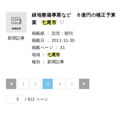
緑地整備事業など ６億円の補正予算
案
七
尾
市
掲載紙
：
読売：朝刊
新聞記事
掲載日
：
2011-11-30
掲載ページ
：
31
地域
：
七
尾
市
種別
：
新聞記事
1
2
3
4
5
/
912
ページ