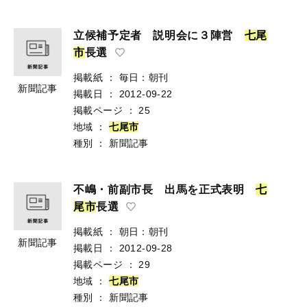
立候補予定者 説明会に３陣営
七
尾
市
長選
掲載紙
：
毎日：朝刊
新聞記事
掲載日
：
2012-09-22
掲載ページ
：
25
地域
：
七
尾
市
種別
：
新聞記事
不嶋・前副市長 出馬を正式表明
七
尾
市
長選
掲載紙
：
朝日：朝刊
新聞記事
掲載日
：
2012-09-28
掲載ページ
：
29
地域
：
七
尾
市
種別
：
新聞記事