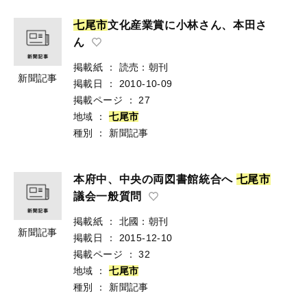
七
尾
市
文化産業賞に小林さん、本田さ
ん
掲載紙
：
読売：朝刊
新聞記事
掲載日
：
2010-10-09
掲載ページ
：
27
地域
：
七
尾
市
種別
：
新聞記事
本府中、中央の両図書館統合へ
七
尾
市
議会一般質問
掲載紙
：
北國：朝刊
新聞記事
掲載日
：
2015-12-10
掲載ページ
：
32
地域
：
七
尾
市
種別
：
新聞記事