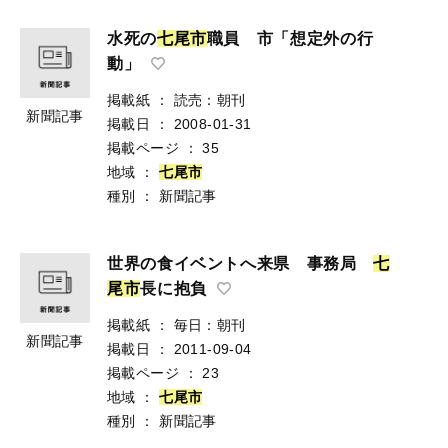
水死の
七
尾
市
職員 市「想定外の行
動」
掲載紙
：
読売：朝刊
新聞記事
掲載日
：
2008-01-31
掲載ページ
：
35
地域
：
七
尾
市
種別
：
新聞記事
世界の食イベントへ来県 事務局
七
尾
市
長に抱負
掲載紙
：
毎日：朝刊
新聞記事
掲載日
：
2011-09-04
掲載ページ
：
23
地域
：
七
尾
市
種別
：
新聞記事