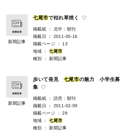
七
尾
市
で枯れ草焼く
掲載紙
：
北中：朝刊
掲載日
：
2011-05-16
新聞記事
掲載ページ
：
13
地域
：
七
尾
市
種別
：
新聞記事
歩いて発見
七
尾
市
の魅力 小学生募
集
掲載紙
：
読売：朝刊
新聞記事
掲載日
：
2011-02-09
掲載ページ
：
28
地域
：
七
尾
市
種別
：
新聞記事