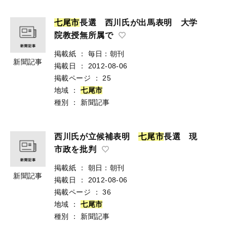
七
尾
市
長選 西川氏が出馬表明 大学
院教授無所属で
掲載紙
：
毎日：朝刊
新聞記事
掲載日
：
2012-08-06
掲載ページ
：
25
地域
：
七
尾
市
種別
：
新聞記事
西川氏が立候補表明
七
尾
市
長選 現
市政を批判
掲載紙
：
朝日：朝刊
新聞記事
掲載日
：
2012-08-06
掲載ページ
：
36
地域
：
七
尾
市
種別
：
新聞記事