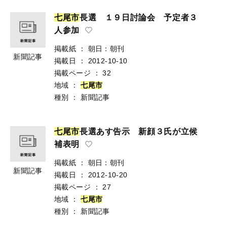
七
尾
市
長選 １９日討論会 予定者３
人参加
掲載紙
：
朝日：朝刊
新聞記事
掲載日
：
2012-10-10
掲載ページ
：
32
地域
：
七
尾
市
種別
：
新聞記事
七
尾
市
長選あす告示 新顔３氏が立候
補表明
掲載紙
：
朝日：朝刊
新聞記事
掲載日
：
2012-10-20
掲載ページ
：
27
地域
：
七
尾
市
種別
：
新聞記事