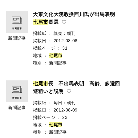
大東文化大院教授西川氏が出馬表明
七
尾
市
長選
掲載紙
：
読売：朝刊
新聞記事
掲載日
：
2012-08-06
掲載ページ
：
31
地域
：
七
尾
市
種別
：
新聞記事
七
尾
市
長 不出馬表明 高齢、多選回
避狙いと説明
掲載紙
：
毎日：朝刊
新聞記事
掲載日
：
2012-08-09
掲載ページ
：
23
地域
：
七
尾
市
種別
：
新聞記事