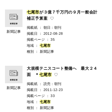
七
尾
市
が３億７千万円の９月一般会計
補正予算案
掲載紙
：
朝日：朝刊
新聞記事
掲載日
：
2012-08-28
掲載ページ
：
35
地域
：
七
尾
市
種別
：
新聞記事
大規模テニスコート整備へ 最大２４
面 ＊
七
尾
市
掲載紙
：
読売：朝刊
新聞記事
掲載日
：
2011-12-23
掲載ページ
：
33
地域
：
七
尾
市
種別
：
新聞記事