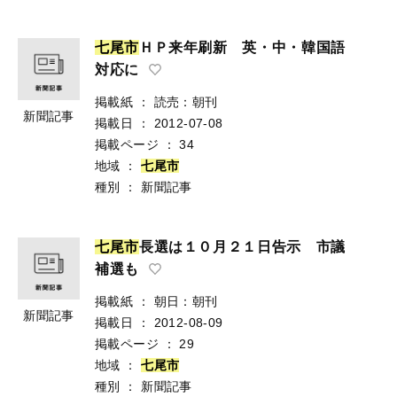
七
尾
市
ＨＰ来年刷新 英・中・韓国語
対応に
掲載紙
：
読売：朝刊
新聞記事
掲載日
：
2012-07-08
掲載ページ
：
34
地域
：
七
尾
市
種別
：
新聞記事
七
尾
市
長選は１０月２１日告示 市議
補選も
掲載紙
：
朝日：朝刊
新聞記事
掲載日
：
2012-08-09
掲載ページ
：
29
地域
：
七
尾
市
種別
：
新聞記事