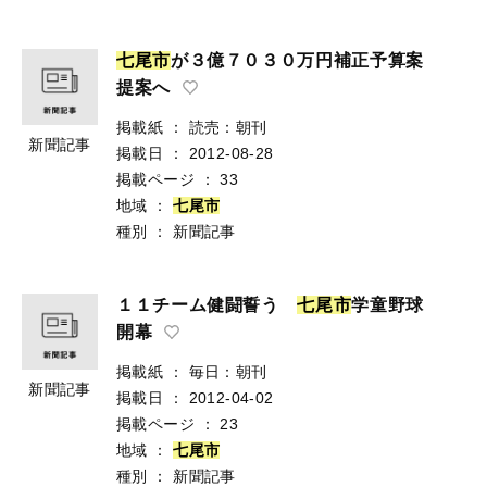
七
尾
市
が３億７０３０万円補正予算案
提案へ
掲載紙
：
読売：朝刊
新聞記事
掲載日
：
2012-08-28
掲載ページ
：
33
地域
：
七
尾
市
種別
：
新聞記事
１１チーム健闘誓う
七
尾
市
学童野球
開幕
掲載紙
：
毎日：朝刊
新聞記事
掲載日
：
2012-04-02
掲載ページ
：
23
地域
：
七
尾
市
種別
：
新聞記事