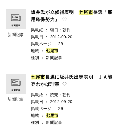
坂井氏が立候補表明
七
尾
市
長選「雇
用確保努力」
掲載紙
：
朝日：朝刊
新聞記事
掲載日
：
2012-09-20
掲載ページ
：
29
地域
：
七
尾
市
種別
：
新聞記事
七
尾
市
長選に坂井氏出馬表明 ＪＡ能
登わかば理事
掲載紙
：
読売：朝刊
新聞記事
掲載日
：
2012-09-20
掲載ページ
：
29
地域
：
七
尾
市
種別
：
新聞記事