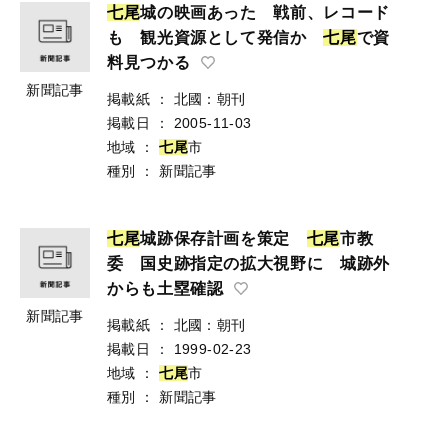
七
尾
城の映画あった 戦前、レコード
も 観光資源として発信か
七
尾
で資
料見つかる
新聞記事
掲載紙
：
北國：朝刊
掲載日
：
2005-11-03
地域
：
七
尾
市
種別
：
新聞記事
七
尾
城跡保存計画を策定
七
尾
市教
委 国史跡指定の拡大視野に 城跡外
からも土塁確認
新聞記事
掲載紙
：
北國：朝刊
掲載日
：
1999-02-23
地域
：
七
尾
市
種別
：
新聞記事