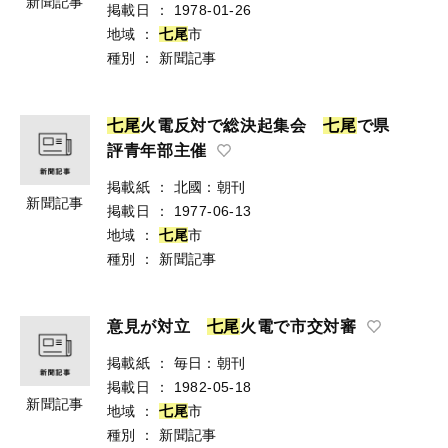
新聞記事
掲載日
：
1978-01-26
地域
：
七
尾
市
種別
：
新聞記事
七
尾
火電反対で総決起集会
七
尾
で県
評青年部主催
掲載紙
：
北國：朝刊
新聞記事
掲載日
：
1977-06-13
地域
：
七
尾
市
種別
：
新聞記事
意見が対立
七
尾
火電で市交対審
掲載紙
：
毎日：朝刊
掲載日
：
1982-05-18
新聞記事
地域
：
七
尾
市
種別
：
新聞記事