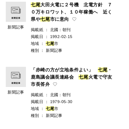
七
尾
大田火電に２号機 北電方針 ７
０万キロワット、１０年稼働へ 近く
県や
七
尾
市に意向
新聞記事
掲載紙
：
北國：朝刊
掲載日
：
1992-02-15
地域
：
七
尾
市
種別
：
新聞記事
「赤崎の方が立地条件よい」
七
尾
・
鹿島議会議長連絡会
七
尾
火電で守友
市長答弁
新聞記事
掲載紙
：
北國：朝刊
掲載日
：
1979-05-30
地域
：
七
尾
市
種別
：
新聞記事