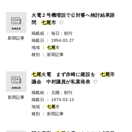
火電２号機増設で公対審へ検討結果諮
問
七
尾
市
掲載紙
：
毎日：朝刊
新聞記事
掲載日
：
1994-02-27
地域
：
七
尾
市
種別
：
新聞記事
七
尾
火電 まず赤崎に建設を
七
尾
市
議会 中村議員が私案発表
掲載紙
：
北國：朝刊
新聞記事
掲載日
：
1979-03-13
地域
：
七
尾
市
種別
：
新聞記事