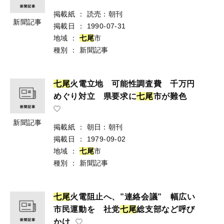
掲載紙
：
読売：朝刊
新聞記事
掲載日
：
1990-07-31
地域
：
七
尾
市
種別
：
新聞記事
七
尾
火電立地 可能性調査費 千万円
めぐり対立 県要求に
七
尾
市が難色
新聞記事
掲載紙
：
朝日：朝刊
掲載日
：
1979-09-02
地域
：
七
尾
市
種別
：
新聞記事
七
尾
火電阻止へ、”連絡会議” 幅広い
市民運動を 社党
七
尾
総支部など呼び
かけ