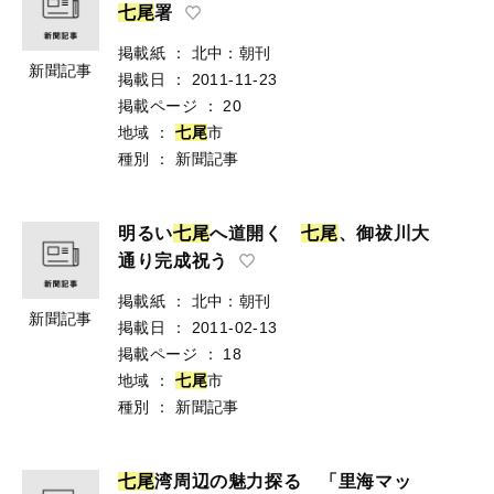
七
尾
署
掲載紙
：
北中：朝刊
新聞記事
掲載日
：
2011-11-23
掲載ページ
：
20
地域
：
七
尾
市
種別
：
新聞記事
明るい
七
尾
へ道開く
七
尾
、御祓川大
通り完成祝う
掲載紙
：
北中：朝刊
新聞記事
掲載日
：
2011-02-13
掲載ページ
：
18
地域
：
七
尾
市
種別
：
新聞記事
七
尾
湾周辺の魅力探る 「里海マッ