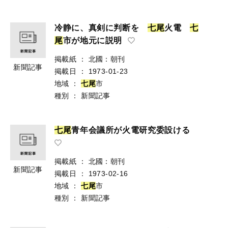
冷静に、真剣に判断を
七
尾
火電
七
尾
市が地元に説明
掲載紙
：
北國：朝刊
新聞記事
掲載日
：
1973-01-23
地域
：
七
尾
市
種別
：
新聞記事
七
尾
青年会議所が火電研究委設ける
掲載紙
：
北國：朝刊
新聞記事
掲載日
：
1973-02-16
地域
：
七
尾
市
種別
：
新聞記事