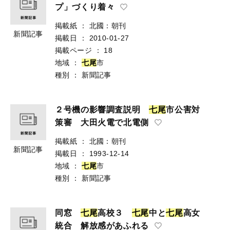
プ」づくり着々
掲載紙
：
北國：朝刊
新聞記事
掲載日
：
2010-01-27
掲載ページ
：
18
地域
：
七
尾
市
種別
：
新聞記事
２号機の影響調査説明
七
尾
市公害対
策審 大田火電で北電側
掲載紙
：
北國：朝刊
新聞記事
掲載日
：
1993-12-14
地域
：
七
尾
市
種別
：
新聞記事
同窓
七
尾
高校３
七
尾
中と
七
尾
高女
統合 解放感があふれる