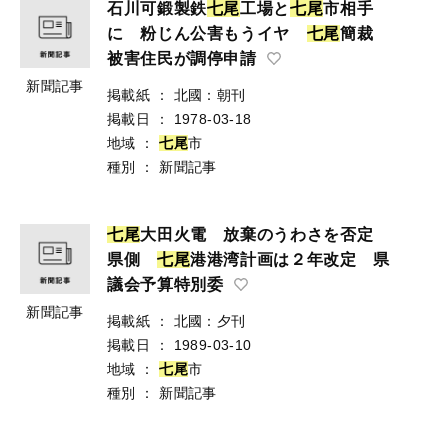
石川可鍛製鉄
七
尾
工場と
七
尾
市相手
に 粉じん公害もうイヤ
七
尾
簡裁
被害住民が調停申請
新聞記事
掲載紙
：
北國：朝刊
掲載日
：
1978-03-18
地域
：
七
尾
市
種別
：
新聞記事
七
尾
大田火電 放棄のうわさを否定
県側
七
尾
港港湾計画は２年改定 県
議会予算特別委
新聞記事
掲載紙
：
北國：夕刊
掲載日
：
1989-03-10
地域
：
七
尾
市
種別
：
新聞記事