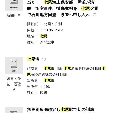
当だ」
七
尾
海上保安部 両派が講
義 衝突事件、徹底究明を
七
尾
火電
で石川地方同盟 県警へ申し入れ
新聞記事
掲載紙
：
北國：夕刊
掲載日
：
1978-04-04
地域
：
七
尾
市
種別
：
新聞記事
七
尾
港
作成者
：
七
尾
市∥[編]
七
尾
港振興協議会∥[編]
七
尾
海陸運送株式会社∥[編]
図書・雑
出版者
：
七
尾
市
誌・視聴
出版年
：
196-
覚
種別
：
図書
無差別殺傷想定し
七
尾
駅で初の訓練