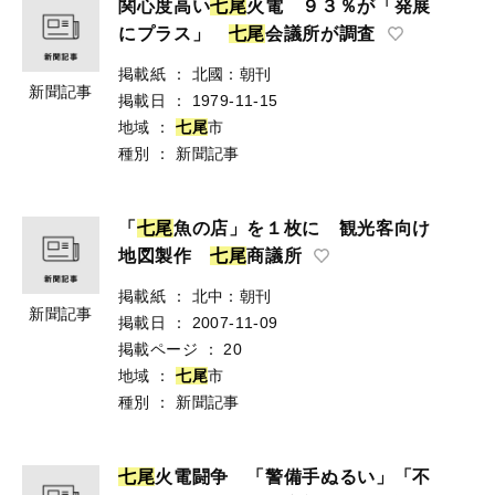
関心度高い
七
尾
火電 ９３％が「発展
にプラス」
七
尾
会議所が調査
掲載紙
：
北國：朝刊
新聞記事
掲載日
：
1979-11-15
地域
：
七
尾
市
種別
：
新聞記事
「
七
尾
魚の店」を１枚に 観光客向け
地図製作
七
尾
商議所
掲載紙
：
北中：朝刊
新聞記事
掲載日
：
2007-11-09
掲載ページ
：
20
地域
：
七
尾
市
種別
：
新聞記事
七
尾
火電闘争 「警備手ぬるい」「不