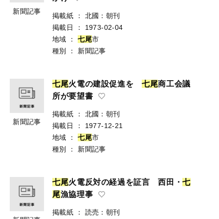
新聞記事
掲載紙
：
北國：朝刊
掲載日
：
1973-02-04
地域
：
七
尾
市
種別
：
新聞記事
七
尾
火電の建設促進を
七
尾
商工会議
所が要望書
掲載紙
：
北國：朝刊
新聞記事
掲載日
：
1977-12-21
地域
：
七
尾
市
種別
：
新聞記事
七
尾
火電反対の経過を証言 西田・
七
尾
漁協理事
掲載紙
：
読売：朝刊