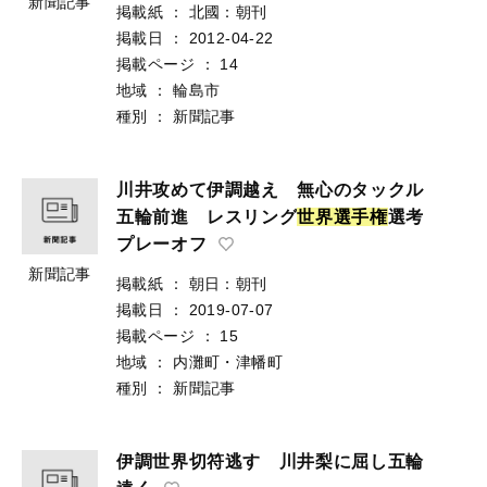
新聞記事
掲載紙
：
北國：朝刊
掲載日
：
2012-04-22
掲載ページ
：
14
地域
：
輪島市
種別
：
新聞記事
川井攻めて伊調越え 無心のタックル
五輪前進 レスリング
世
界
選
手
権
選考
プレーオフ
新聞記事
掲載紙
：
朝日：朝刊
掲載日
：
2019-07-07
掲載ページ
：
15
地域
：
内灘町・津幡町
種別
：
新聞記事
伊調世界切符逃す 川井梨に屈し五輪