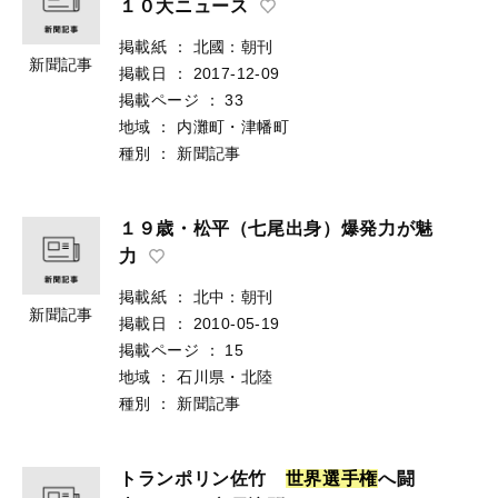
１０大ニュース
掲載紙
：
北國：朝刊
新聞記事
掲載日
：
2017-12-09
掲載ページ
：
33
地域
：
内灘町・津幡町
種別
：
新聞記事
１９歳・松平（七尾出身）爆発力が魅
力
掲載紙
：
北中：朝刊
新聞記事
掲載日
：
2010-05-19
掲載ページ
：
15
地域
：
石川県・北陸
種別
：
新聞記事
トランポリン佐竹
世
界
選
手
権
へ闘