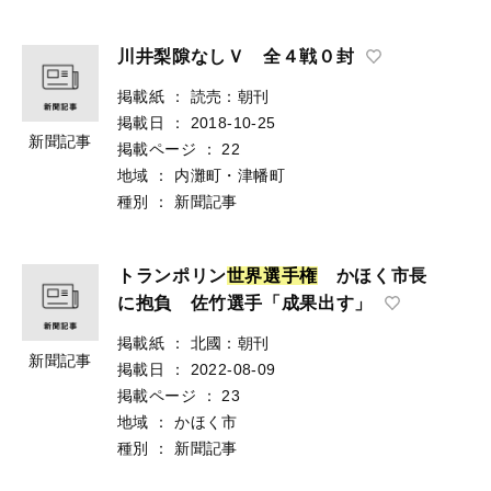
川井梨隙なしＶ 全４戦０封
掲載紙
：
読売：朝刊
掲載日
：
2018-10-25
新聞記事
掲載ページ
：
22
地域
：
内灘町・津幡町
種別
：
新聞記事
トランポリン
世
界
選
手
権
かほく市長
に抱負 佐竹選手「成果出す」
掲載紙
：
北國：朝刊
新聞記事
掲載日
：
2022-08-09
掲載ページ
：
23
地域
：
かほく市
種別
：
新聞記事