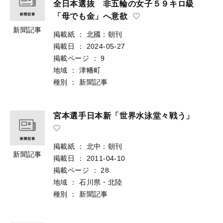
全日本選抜 非五輪の女子５９キロ級
「母でも金」へ意欲
新聞記事
掲載紙
：
北國：朝刊
掲載日
：
2024-05-27
掲載ページ
：
9
地域
：
津幡町
種別
：
新聞記事
宮本選手日本新「世界水泳堂々戦う」
掲載紙
：
北中：朝刊
新聞記事
掲載日
：
2011-04-10
掲載ページ
：
28
地域
：
石川県・北陸
種別
：
新聞記事