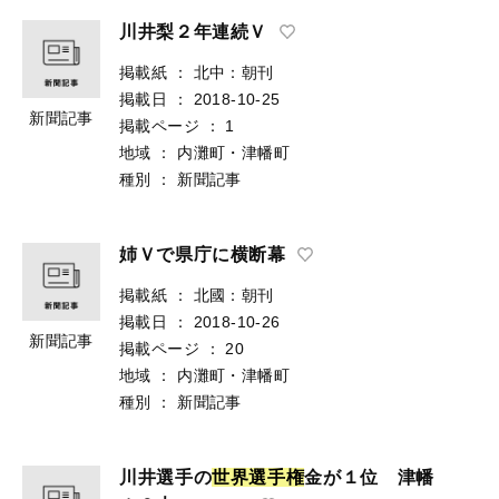
川井梨２年連続Ｖ
掲載紙
：
北中：朝刊
掲載日
：
2018-10-25
新聞記事
掲載ページ
：
1
地域
：
内灘町・津幡町
種別
：
新聞記事
姉Ｖで県庁に横断幕
掲載紙
：
北國：朝刊
掲載日
：
2018-10-26
新聞記事
掲載ページ
：
20
地域
：
内灘町・津幡町
種別
：
新聞記事
川井選手の
世
界
選
手
権
金が１位 津幡