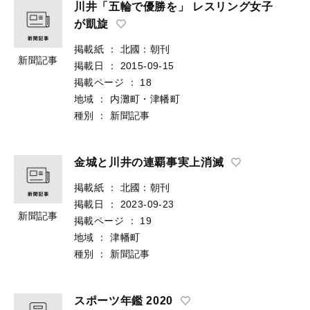
川井「五輪で優勝を」 レスリング女子
が凱旋
掲載紙
：
北國：朝刊
新聞記事
掲載日
：
2015-09-15
掲載ページ
：
18
地域
：
内灘町・津幡町
種別
：
新聞記事
金城と川井の連覇事実上消滅
掲載紙
：
北國：朝刊
掲載日
：
2023-09-23
新聞記事
掲載ページ
：
19
地域
：
津幡町
種別
：
新聞記事
スポーツ年鑑 2020