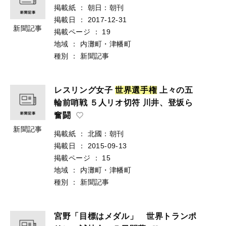
掲載紙
：
朝日：朝刊
掲載日
：
2017-12-31
新聞記事
掲載ページ
：
19
地域
：
内灘町・津幡町
種別
：
新聞記事
レスリング女子
世
界
選
手
権
上々の五
輪前哨戦 ５人リオ切符 川井、登坂ら
奮闘
新聞記事
掲載紙
：
北國：朝刊
掲載日
：
2015-09-13
掲載ページ
：
15
地域
：
内灘町・津幡町
種別
：
新聞記事
宮野「目標はメダル」 世界トランポ