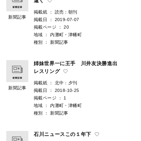
遠く
掲載紙
：
読売：朝刊
新聞記事
掲載日
：
2019-07-07
掲載ページ
：
20
地域
：
内灘町・津幡町
種別
：
新聞記事
姉妹世界一に王手 川井友決勝進出
レスリング
掲載紙
：
北中：夕刊
新聞記事
掲載日
：
2018-10-25
掲載ページ
：
1
地域
：
内灘町・津幡町
種別
：
新聞記事
石川ニュースこの１年下