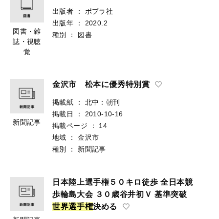
出版者
：
ポプラ社
出版年
：
2020.2
図書・雑
種別
：
図書
誌・視聴
覚
金沢市 松本に優秀特別賞
掲載紙
：
北中：朝刊
掲載日
：
2010-10-16
新聞記事
掲載ページ
：
14
地域
：
金沢市
種別
：
新聞記事
日本陸上選手権５０キロ徒歩 全日本競
歩輪島大会 ３０歳谷井初Ｖ 基準突破
世
界
選
手
権
決める