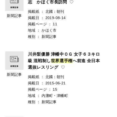
志 かほく市長訪問
掲載紙
：
北國：朝刊
新聞記事
掲載日
：
2019-08-14
掲載ページ
：
11
地域
：
かほく市
種別
：
新聞記事
川井梨優勝 津幡中ＯＧ 女子６３キロ
級 混戦制し
世
界
選
手
権
へ前進 全日本
選抜レスリング
新聞記事
掲載紙
：
北國：朝刊
掲載日
：
2015-06-21
掲載ページ
：
15
地域
：
内灘町・津幡町
種別
：
新聞記事