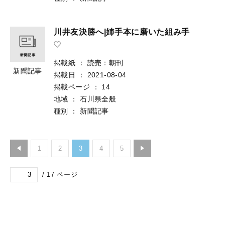
川井友決勝へ|姉手本に磨いた組み手
掲載紙
：
読売：朝刊
新聞記事
掲載日
：
2021-08-04
掲載ページ
：
14
地域
：
石川県全般
種別
：
新聞記事
1
2
3
4
5
/
17
ページ