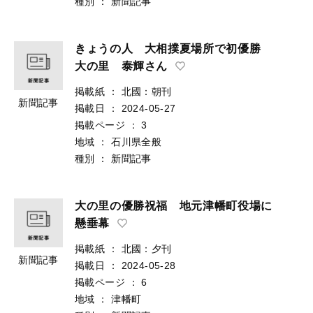
種別
：
新聞記事
きょうの人 大相撲夏場所で初優勝
大の里 泰輝さん
掲載紙
：
北國：朝刊
新聞記事
掲載日
：
2024-05-27
掲載ページ
：
3
地域
：
石川県全般
種別
：
新聞記事
大の里の優勝祝福 地元津幡町役場に
懸垂幕
掲載紙
：
北國：夕刊
新聞記事
掲載日
：
2024-05-28
掲載ページ
：
6
地域
：
津幡町