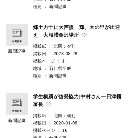
種別
：
新聞記事
郷土力士に大声援 輝、大の里が出迎
え 大相撲金沢場所
掲載紙
：
北國：夕刊
新聞記事
掲載日
：
2023-08-26
掲載ページ
：
1
地域
：
石川県全般
種別
：
新聞記事
学生横綱が啓発協力|中村さん一日津幡
署長
掲載紙
：
北國：朝刊
新聞記事
掲載日
：
2020-01-08
掲載ページ
：
16
地域
：
かほく市