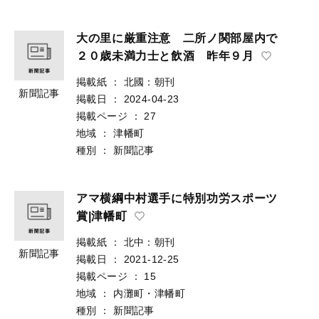
大の里に厳重注意 二所ノ関部屋内で
２０歳未満力士と飲酒 昨年９月
掲載紙
：
北國：朝刊
新聞記事
掲載日
：
2024-04-23
掲載ページ
：
27
地域
：
津幡町
種別
：
新聞記事
アマ横綱中村選手に特別功労スポーツ
賞|津幡町
掲載紙
：
北中：朝刊
新聞記事
掲載日
：
2021-12-25
掲載ページ
：
15
地域
：
内灘町・津幡町
種別
：
新聞記事