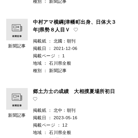
種別
：
新聞記事
中村アマ横綱|津幡町出身、日体大３
年|県勢８人目Ｖ
掲載紙
：
北國：朝刊
新聞記事
掲載日
：
2021-12-06
掲載ページ
：
1
地域
：
石川県全般
種別
：
新聞記事
郷土力士の成績 大相撲夏場所初日
掲載紙
：
北中：朝刊
新聞記事
掲載日
：
2023-05-16
掲載ページ
：
12
地域
：
石川県全般