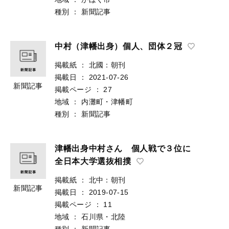
種別
：
新聞記事
中村（津幡出身）個人、団体２冠
掲載紙
：
北國：朝刊
掲載日
：
2021-07-26
新聞記事
掲載ページ
：
27
地域
：
内灘町・津幡町
種別
：
新聞記事
津幡出身中村さん 個人戦で３位に
全日本大学選抜相撲
掲載紙
：
北中：朝刊
新聞記事
掲載日
：
2019-07-15
掲載ページ
：
11
地域
：
石川県・北陸
種別
：
新聞記事