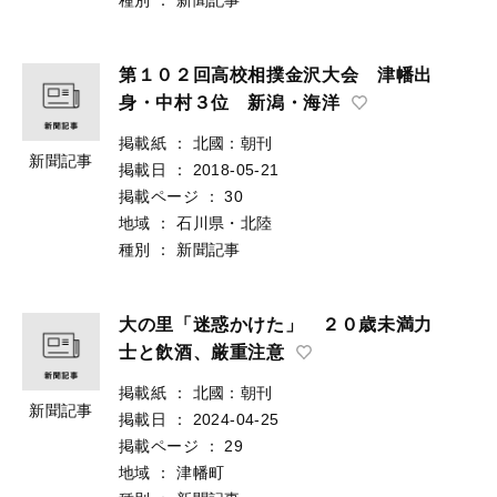
第１０２回高校相撲金沢大会 津幡出
身・中村３位 新潟・海洋
掲載紙
：
北國：朝刊
新聞記事
掲載日
：
2018-05-21
掲載ページ
：
30
地域
：
石川県・北陸
種別
：
新聞記事
大の里「迷惑かけた」 ２０歳未満力
士と飲酒、厳重注意
掲載紙
：
北國：朝刊
新聞記事
掲載日
：
2024-04-25
掲載ページ
：
29
地域
：
津幡町