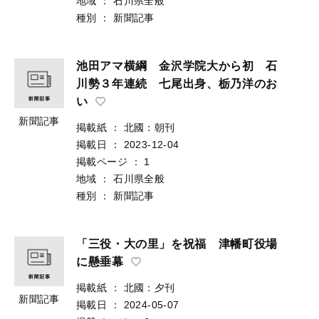
地域
：
石川県全般
種別
：
新聞記事
池田アマ横綱 金沢学院大から初 石
川勢３年連続 七尾出身、栃乃洋のお
い
新聞記事
掲載紙
：
北國：朝刊
掲載日
：
2023-12-04
掲載ページ
：
1
地域
：
石川県全般
種別
：
新聞記事
「三役・大の里」を祝福 津幡町役場
に懸垂幕
掲載紙
：
北國：夕刊
新聞記事
掲載日
：
2024-05-07