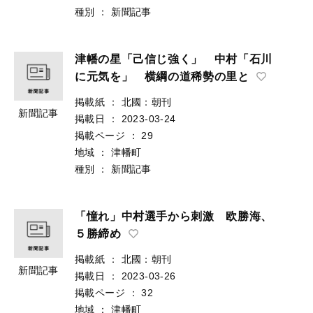
種別
：
新聞記事
津幡の星「己信じ強く」 中村「石川
に元気を」 横綱の道稀勢の里と
掲載紙
：
北國：朝刊
新聞記事
掲載日
：
2023-03-24
掲載ページ
：
29
地域
：
津幡町
種別
：
新聞記事
「憧れ」中村選手から刺激 欧勝海、
５勝締め
掲載紙
：
北國：朝刊
新聞記事
掲載日
：
2023-03-26
掲載ページ
：
32
地域
：
津幡町