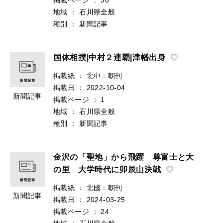
地域
：
石川県全般
種別
：
新聞記事
国体相撲|中村２連覇|津幡出身
掲載紙
：
北中：朝刊
掲載日
：
2022-10-04
新聞記事
掲載ページ
：
1
地域
：
石川県全般
種別
：
新聞記事
金沢の「聖地」から飛躍 尊富士と大
の里 大学時代に卯辰山決戦
掲載紙
：
北國：朝刊
新聞記事
掲載日
：
2024-03-25
掲載ページ
：
24