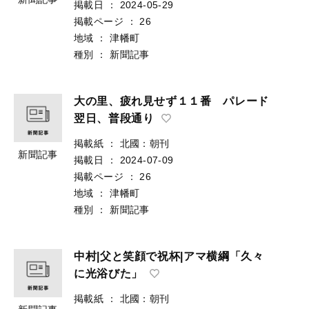
掲載日
：
2024-05-29
掲載ページ
：
26
地域
：
津幡町
種別
：
新聞記事
大の里、疲れ見せず１１番 パレード
翌日、普段通り
掲載紙
：
北國：朝刊
新聞記事
掲載日
：
2024-07-09
掲載ページ
：
26
地域
：
津幡町
種別
：
新聞記事
中村|父と笑顔で祝杯|アマ横綱「久々
に光浴びた」
掲載紙
：
北國：朝刊