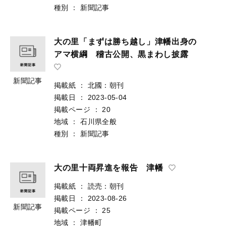
種別
：
新聞記事
大の里「まずは勝ち越し」津幡出身の
アマ横綱 稽古公開、黒まわし披露
新聞記事
掲載紙
：
北國：朝刊
掲載日
：
2023-05-04
掲載ページ
：
20
地域
：
石川県全般
種別
：
新聞記事
大の里十両昇進を報告 津幡
掲載紙
：
読売：朝刊
掲載日
：
2023-08-26
新聞記事
掲載ページ
：
25
地域
：
津幡町