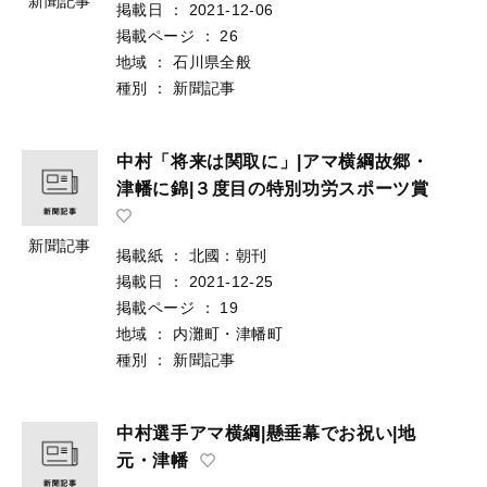
新聞記事
掲載日
：
2021-12-06
掲載ページ
：
26
地域
：
石川県全般
種別
：
新聞記事
中村「将来は関取に」|アマ横綱故郷・
津幡に錦|３度目の特別功労スポーツ賞
新聞記事
掲載紙
：
北國：朝刊
掲載日
：
2021-12-25
掲載ページ
：
19
地域
：
内灘町・津幡町
種別
：
新聞記事
中村選手アマ横綱|懸垂幕でお祝い|地
元・津幡