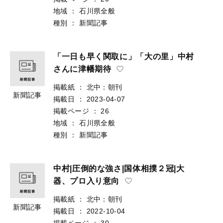
地域
：
石川県全般
種別
：
新聞記事
「一日も早く関取に」「大の里」中村
さんに津幡期待
掲載紙
：
北中：朝刊
新聞記事
掲載日
：
2023-04-07
掲載ページ
：
26
地域
：
石川県全般
種別
：
新聞記事
中村|圧倒的な強さ|国体相撲２冠|大
器、プロ入り意向
掲載紙
：
北中：朝刊
新聞記事
掲載日
：
2022-10-04
掲載ページ
：
30