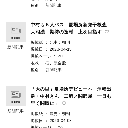
種別
：
新聞記事
中村ら５人パス 夏場所新弟子検査
大相撲 期待の逸材 上を目指す
掲載紙
：
北中：朝刊
新聞記事
掲載日
：
2023-04-19
掲載ページ
：
20
地域
：
石川県全般
種別
：
新聞記事
「大の里」夏場所デビューへ 津幡出
身・中村さん 二所ノ関部屋「一日も
早く関取に」
新聞記事
掲載紙
：
読売：朝刊
掲載日
：
2023-04-08
掲載ページ
：
20