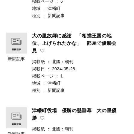
掲載ページ
：
6
地域
：
津幡町
種別
：
新聞記事
大の里故郷に感謝 「相撲王国の地
位、上げられたかな」 部屋で優勝会
見
新聞記事
掲載紙
：
北國：朝刊
掲載日
：
2024-05-28
掲載ページ
：
1
地域
：
津幡町
種別
：
新聞記事
津幡町役場 優勝の懸垂幕 大の里優
勝
掲載紙
：
北國：朝刊
新聞記事