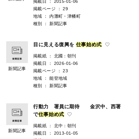
掲載日
：
2015-01-06
掲載ページ
：
29
地域
：
内灘町・津幡町
種別
：
新聞記事
目に見える復興を
仕
事
始
め
式
掲載紙
：
北國：朝刊
掲載日
：
2026-01-06
新聞記事
掲載ページ
：
23
地域
：
能登地域
種別
：
新聞記事
行動力 署員に期待 金沢中、西署
で
仕
事
始
め
式
掲載紙
：
北中：朝刊
新聞記事
掲載日
：
2013-01-05