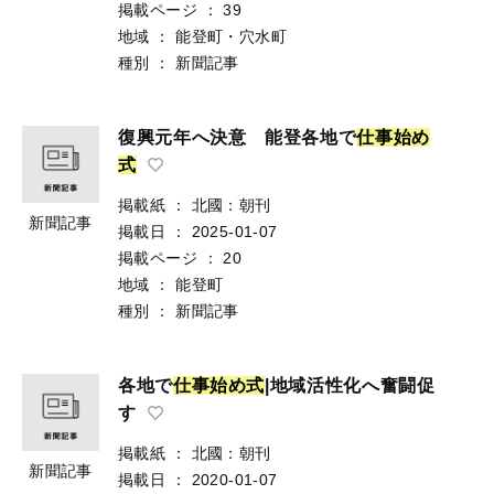
掲載ページ
：
39
地域
：
能登町・穴水町
種別
：
新聞記事
復興元年へ決意 能登各地で
仕
事
始
め
式
掲載紙
：
北國：朝刊
新聞記事
掲載日
：
2025-01-07
掲載ページ
：
20
地域
：
能登町
種別
：
新聞記事
各地で
仕
事
始
め
式
|地域活性化へ奮闘促
す
掲載紙
：
北國：朝刊
新聞記事
掲載日
：
2020-01-07