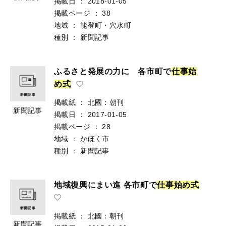
掲載日
：
2018-01-05
掲載ページ
：
38
地域
：
能登町・穴水町
種別
：
新聞記事
ふるさと発展の力に 各市町で
仕
事
始
め
式
掲載紙
：
北國：朝刊
新聞記事
掲載日
：
2017-01-05
掲載ページ
：
28
地域
：
かほく市
種別
：
新聞記事
地域復興にまい進 各市町で
仕
事
始
め
式
掲載紙
：
北國：朝刊
新聞記事