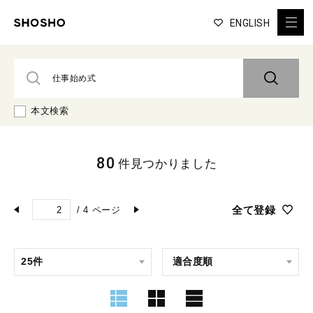
ENGLISH
本文検索
80
件見つかりました
全て登録
/
4
ページ