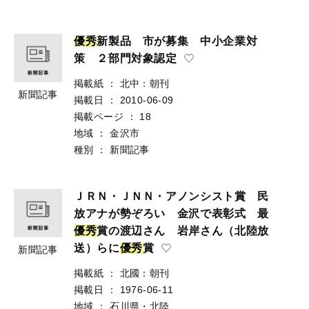
優
秀
新製品 市が募集 中小企業対
策 ２部門対象認定
掲載紙
：
北中：朝刊
新聞記事
掲載日
：
2010-06-09
掲載ページ
：
18
地域
：
金沢市
種別
：
新聞記事
ＪＲＮ・ＪＮＮ・アノンシスト賞 民
放アナが勢ぞろい 金沢で表彰式 最
優
秀
賞の渡辺さん 岩岸さん（北陸放
送）らに
優
秀
賞
新聞記事
掲載紙
：
北國：朝刊
掲載日
：
1976-06-11
地域
：
石川県・北陸