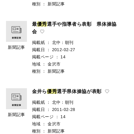
種別
：
新聞記事
最
優
秀
選手や指導者ら表彰 県体操協
会
掲載紙
：
北中：朝刊
新聞記事
掲載日
：
2012-02-27
掲載ページ
：
14
地域
：
金沢市
種別
：
新聞記事
金井ら
優
秀
選手県体操協が表彰
掲載紙
：
北中：朝刊
掲載日
：
2011-02-28
新聞記事
掲載ページ
：
14
地域
：
金沢市
種別
：
新聞記事