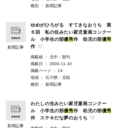
種別
：
新聞記事
ゆめがひろがる すてきなおうち 第
６回 私の住みたい家児童画コンクー
ル 小学生の部
優
秀
作 幼児の部
優
秀
作
新聞記事
掲載紙
：
北中：朝刊
掲載日
：
2000-11-10
掲載ページ
：
14
地域
：
石川県・北陸
種別
：
新聞記事
わたしの住みたい家児童画コンクー
ル 小学生の部
優
秀
作 幼児の部
優
秀
作 ステキだな夢のおうち
新聞記事