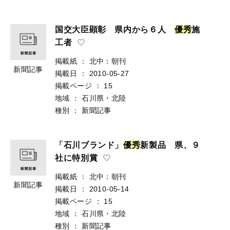
国交大臣顕彰 県内から６人
優
秀
施
工者
掲載紙
：
北中：朝刊
新聞記事
掲載日
：
2010-05-27
掲載ページ
：
15
地域
：
石川県・北陸
種別
：
新聞記事
「石川ブランド」
優
秀
新製品 県、９
社に特別賞
掲載紙
：
北中：朝刊
新聞記事
掲載日
：
2010-05-14
掲載ページ
：
15
地域
：
石川県・北陸
種別
：
新聞記事