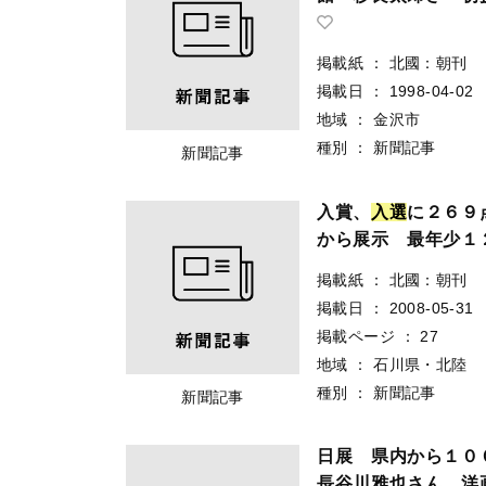
掲載紙
：
北國：朝刊
掲載日
：
1998-04-02
地域
：
金沢市
種別
：
新聞記事
新聞記事
入賞、
入
選
に２６９
から展示 最年少１
掲載紙
：
北國：朝刊
掲載日
：
2008-05-31
掲載ページ
：
27
地域
：
石川県・北陸
種別
：
新聞記事
新聞記事
日展 県内から１０
長谷川雅也さん 洋