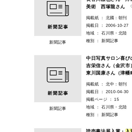
美術 西塚龍さん
掲載紙
：
北國：朝刊
掲載日
：
2006-10-27
地域
：
石川県・北陸
種別
：
新聞記事
新聞記事
中日写真サロン喜
吉栄信さん（金沢
東川国康さん（津幡
掲載紙
：
北中：朝刊
掲載日
：
2010-04-30
掲載ページ
：
15
地域
：
石川県・北陸
新聞記事
種別
：
新聞記事
読売書法展入賞・
入