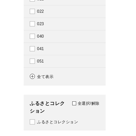
1957
022
1958
023
1959
040
1960
041
1961
051
1962
069
全て表示
1963
080
1964
081
ふるさとコレク
全選択/解除
1965
ション
150
1966
ふるさとコレクション
154
1967
159