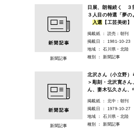
日展、朗報続く ３
３人目の特選「夢の
入
選
【工芸美術】
掲載紙
：
読売：朝刊
掲載日
：
1981-10-23
地域
：
石川県・北陸
種別
：
新聞記事
新聞記事
北沢さん（小立野）
＞彫刻・北沢寛さん
ん、妻木弘久さん、
掲載紙
：
北中：朝刊
掲載日
：
1979-10-27
地域
：
石川県・北陸
種別
：
新聞記事
新聞記事