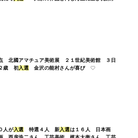
点 北國アマチュア美術展 ２１世紀美術館 ３日
２歳 初
入
選
金沢の能村さんが喜び
０人が
入
選
特選４人 新
入
選
は１６人 日本画
画 西房浩二さん 工芸美術 梶本太衛さん 工芸