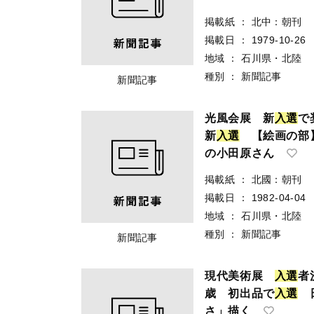
掲載紙
：
北中：朝刊
掲載日
：
1979-10-26
地域
：
石川県・北陸
種別
：
新聞記事
新聞記事
光風会展 新
入
選
で
新
入
選
【絵画の部】
の小田原さん
掲載紙
：
北國：朝刊
掲載日
：
1982-04-04
地域
：
石川県・北陸
種別
：
新聞記事
新聞記事
現代美術展
入
選
者
歳 初出品で
入
選
日
さ」描く