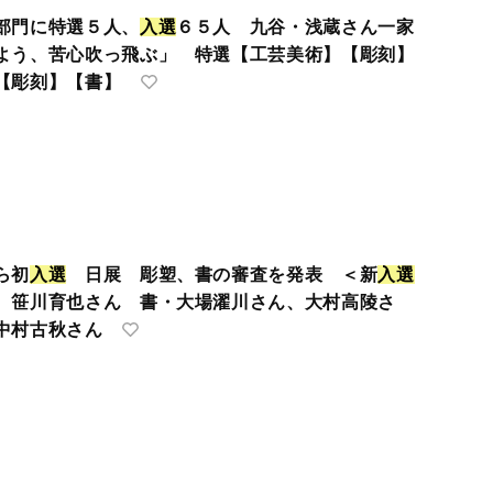
部門に特選５人、
入
選
６５人 九谷・浅蔵さん一家
よう、苦心吹っ飛ぶ」 特選【工芸美術】【彫刻】
【彫刻】【書】
ら初
入
選
日展 彫塑、書の審査を発表 ＜新
入
選
、笹川育也さん 書・大場濯川さん、大村高陵さ
中村古秋さん