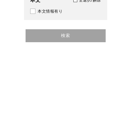
本文
全選択/解除
507
友禅染
1990
本文情報有り
518
1991
519
検索
1992
525
1993
526
1994
527
1995
539
1996
540
1997
550
1998
596
1999
599
2000