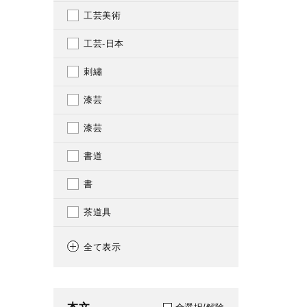
361
工芸美術
1979
367
工芸-日本
1980
368
刺繡
1981
369
漆芸
1982
375
漆芸
1983
376
書道
1984
379
書
1985
425
茶道具
1986
451
茶道
1987
全て表示
501
茶碗
1988
502
陶芸
1989