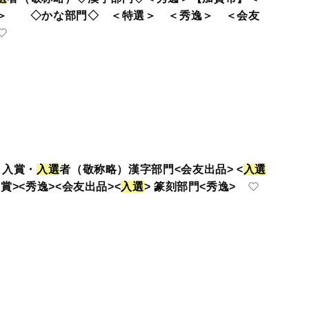
＞ ◇かな部門◇ ＜特選＞ ＜秀逸＞ ＜会友
 入賞・
入
選
者（敬称略）漢字部門<会友出品> <
入
選
賞><秀逸><会友出品><
入
選
> 篆刻部門<秀逸>