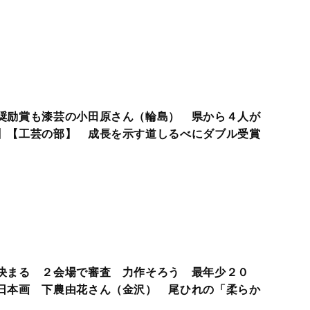
奨励賞も漆芸の小田原さん（輪島） 県から４人が
【工芸の部】 成長を示す道しるべにダブル受賞
決まる ２会場で審査 力作そろう 最年少２０
本画 下農由花さん（金沢） 尾ひれの「柔らか