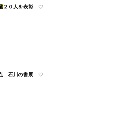
選
２０人を表彰
点 石川の書展