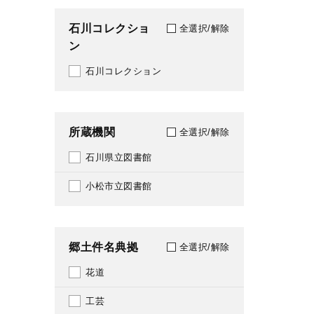
1968
石川コレクショ
213
全選択/解除
ン
1969
291
石川コレクション
1970
292
1971
302
所蔵機関
全選択/解除
1972
317
石川県立図書館
1973
330
小松市立図書館
1974
335
1975
336
郷土件名典拠
全選択/解除
1976
338
花道
1977
339
工芸
1978