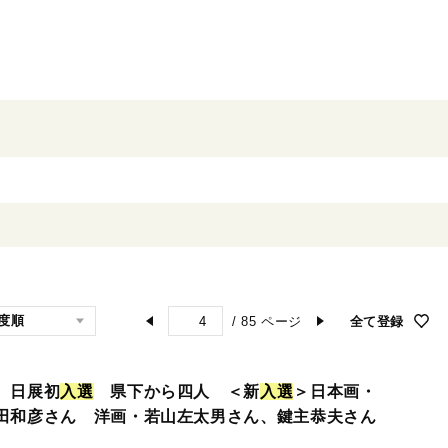
/
85
ページ
全て登録
 日展初
入
選
県下から四人 ＜新
入
選
＞日本画・
田和彦さん 洋画・若山左太男さん、鍵主恭夫さん