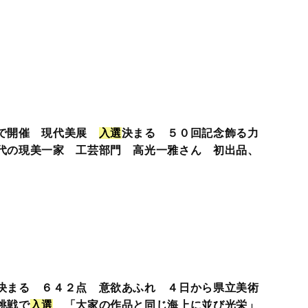
館で開催 現代美展
入
選
決まる ５０回記念飾る力
代の現美一家 工芸部門 高光一雅さん 初出品、
決まる ６４２点 意欲あふれ ４日から県立美術
挑戦で
入
選
「大家の作品と同じ海上に並び光栄」