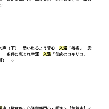
びの声（下） 勢い出るよう苦心
入
選
「雄姿」 安
市） 条件に恵まれ幸運
入
選
「伝統のコキリコ」
町）
選
者（敬称略）◇漢字部門◇＜秀逸＞【加賀市】＜