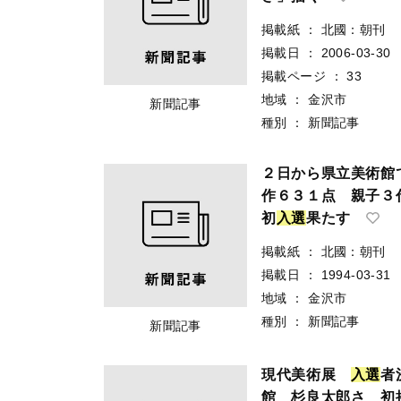
掲載紙
：
北國：朝刊
掲載日
：
2006-03-30
掲載ページ
：
33
地域
：
金沢市
新聞記事
種別
：
新聞記事
２日から県立美術
作６３１点 親子３
初
入
選
果たす
掲載紙
：
北國：朝刊
掲載日
：
1994-03-31
地域
：
金沢市
種別
：
新聞記事
新聞記事
現代美術展
入
選
者
館 杉良太郎さ 初