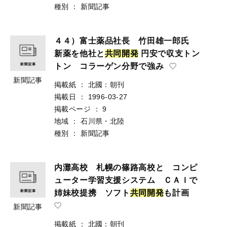
種別
：
新聞記事
４４）富士薬品社長 竹田雄一郎氏
新薬を他社と
共
同
開
発
円安で収支トン
トン コラーゲン分野で強み
新聞記事
掲載紙
：
北國：朝刊
掲載日
：
1996-03-27
掲載ページ
：
9
地域
：
石川県・北陸
種別
：
新聞記事
内灘高校 札幌の篠路高校と コンピ
ューター学習支援システム ＣＡＩで
姉妹校提携 ソフト
共
同
開
発
も計画
新聞記事
掲載紙
：
北國：朝刊