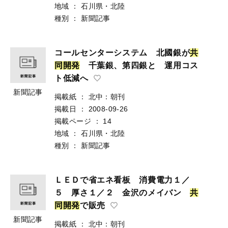
地域
：
石川県・北陸
種別
：
新聞記事
コールセンターシステム 北國銀が
共
同
開
発
千葉銀、第四銀と 運用コス
ト低減へ
新聞記事
掲載紙
：
北中：朝刊
掲載日
：
2008-09-26
掲載ページ
：
14
地域
：
石川県・北陸
種別
：
新聞記事
ＬＥＤで省エネ看板 消費電力１／
５ 厚さ１／２ 金沢のメイバン
共
同
開
発
で販売
新聞記事
掲載紙
：
北中：朝刊