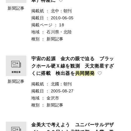
阜）特産に
新聞記事
掲載紙
：
北中：朝刊
掲載日
：
2010-06-05
掲載ページ
：
18
地域
：
石川県・北陸
種別
：
新聞記事
宇宙の起源 金大の眼で迫る ブラッ
クホール硬Ｘ線を観測 天文衛星すざ
くに搭載 検出器を
共
同
開
発
新聞記事
掲載紙
：
北國：朝刊
掲載日
：
2005-08-27
地域
：
金沢市
種別
：
新聞記事
金美大で考えよう ユニバーサルデザ