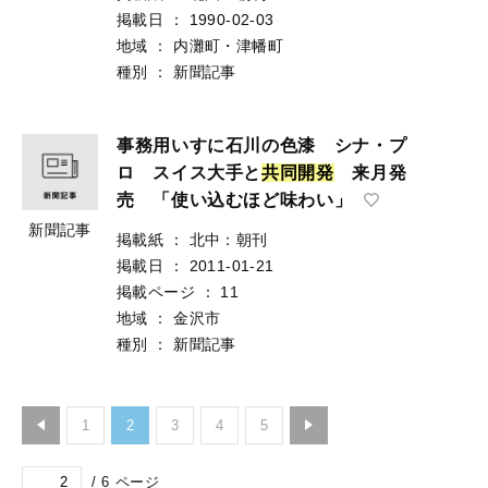
掲載日
：
1990-02-03
地域
：
内灘町・津幡町
種別
：
新聞記事
事務用いすに石川の色漆 シナ・プ
ロ スイス大手と
共
同
開
発
来月発
売 「使い込むほど味わい」
新聞記事
掲載紙
：
北中：朝刊
掲載日
：
2011-01-21
掲載ページ
：
11
地域
：
金沢市
種別
：
新聞記事
1
2
3
4
5
/
6
ページ