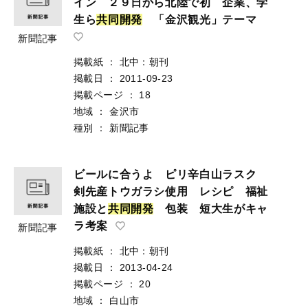
イン ２９日から北陸で初 企業、学
生ら
共
同
開
発
「金沢観光」テーマ
新聞記事
掲載紙
：
北中：朝刊
掲載日
：
2011-09-23
掲載ページ
：
18
地域
：
金沢市
種別
：
新聞記事
ビールに合うよ ピリ辛白山ラスク
剣先産トウガラシ使用 レシピ 福祉
施設と
共
同
開
発
包装 短大生がキャ
ラ考案
新聞記事
掲載紙
：
北中：朝刊
掲載日
：
2013-04-24
掲載ページ
：
20
地域
：
白山市