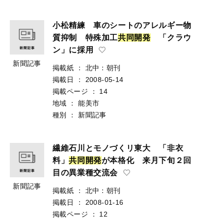
小松精練 車のシートのアレルギー物
質抑制 特殊加工
共
同
開
発
「クラウ
ン」に採用
新聞記事
掲載紙
：
北中：朝刊
掲載日
：
2008-05-14
掲載ページ
：
14
地域
：
能美市
種別
：
新聞記事
繊維石川とモノづくリ東大 「非衣
料」
共
同
開
発
が本格化 来月下旬２回
目の異業種交流会
新聞記事
掲載紙
：
北中：朝刊
掲載日
：
2008-01-16
掲載ページ
：
12