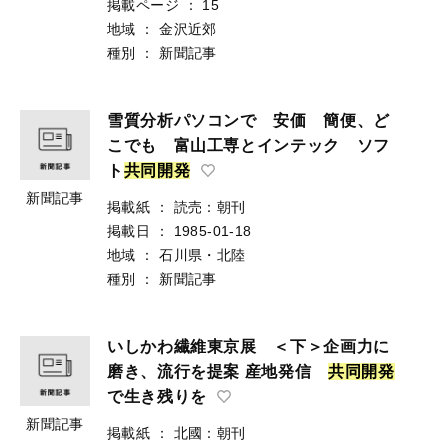
掲載ページ
：
15
地域
：
金沢近郊
種別
：
新聞記事
雪質分析パソコンで 安価 簡便、ど
こでも 富山工専とインテック ソフ
ト
共
同
開
発
新聞記事
掲載紙
：
読売：朝刊
掲載日
：
1985-01-18
地域
：
石川県・北陸
種別
：
新聞記事
いしかわ繊維東京展 ＜下＞企画力に
磨き、流行を提案 産地発信
共
同
開
発
で生き残りを
新聞記事
掲載紙
：
北國：朝刊