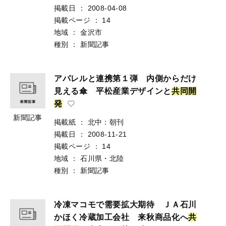
掲載日
：
2008-04-08
掲載ページ
：
14
地域
：
金沢市
種別
：
新聞記事
アパレルと連携第１弾 内側からだけ
見える傘 平松産業デザインと
共
同
開
発
新聞記事
掲載紙
：
北中：朝刊
掲載日
：
2008-11-21
掲載ページ
：
14
地域
：
石川県・北陸
種別
：
新聞記事
冷凍マコモで需要拡大期待 ＪＡ石川
かほく冷蔵加工会社 来秋商品化へ
共