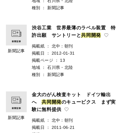
地域
：
石川県・北陸
種別
：
新聞記事
渋谷工業 世界最薄のラベル装置 特
許出願 サントリーと
共
同
開
発
掲載紙
：
北中：朝刊
新聞記事
掲載日
：
2012-01-31
掲載ページ
：
13
地域
：
石川県・北陸
種別
：
新聞記事
金大のがん検査キット ドイツ輸出
へ
共
同
開
発
のキュービクス まず実
験に無料提供
新聞記事
掲載紙
：
北中：朝刊
掲載日
：
2011-06-21