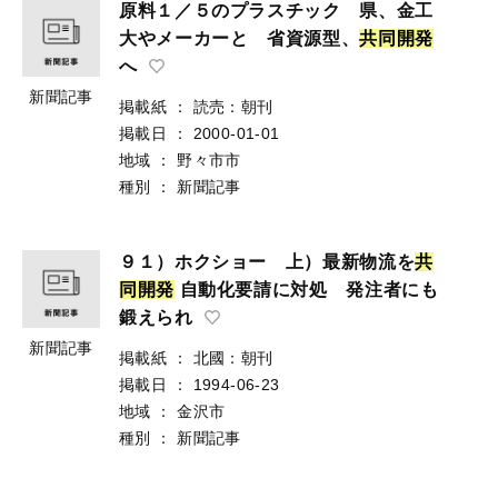
原料１／５のプラスチック 県、金工
大やメーカーと 省資源型、
共
同
開
発
へ
新聞記事
掲載紙
：
読売：朝刊
掲載日
：
2000-01-01
地域
：
野々市市
種別
：
新聞記事
９１）ホクショー 上）最新物流を
共
同
開
発
自動化要請に対処 発注者にも
鍛えられ
新聞記事
掲載紙
：
北國：朝刊
掲載日
：
1994-06-23
地域
：
金沢市
種別
：
新聞記事