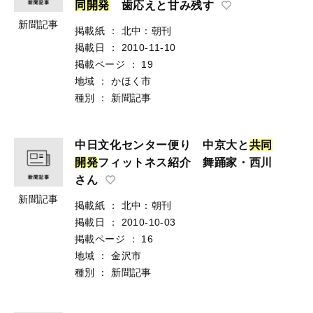
同
開
発
歯応えと甘み残す
新聞記事
掲載紙
：
北中：朝刊
掲載日
：
2010-11-10
掲載ページ
：
19
地域
：
かほく市
種別
：
新聞記事
中日文化センター便り 中京大と
共
同
開
発
フィットネス紹介 舞踊家・西川
さん
新聞記事
掲載紙
：
北中：朝刊
掲載日
：
2010-10-03
掲載ページ
：
16
地域
：
金沢市
種別
：
新聞記事