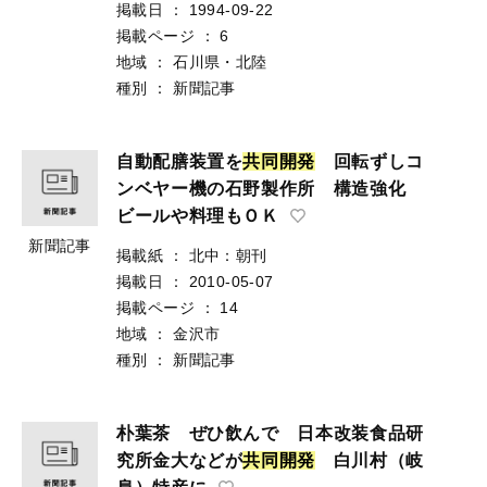
掲載日
：
1994-09-22
掲載ページ
：
6
地域
：
石川県・北陸
種別
：
新聞記事
自動配膳装置を
共
同
開
発
回転ずしコ
ンベヤー機の石野製作所 構造強化
ビールや料理もＯＫ
新聞記事
掲載紙
：
北中：朝刊
掲載日
：
2010-05-07
掲載ページ
：
14
地域
：
金沢市
種別
：
新聞記事
朴葉茶 ぜひ飲んで 日本改装食品研
究所金大などが
共
同
開
発
白川村（岐