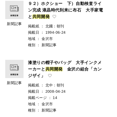
９２）ホクショー 下）自動検査ライ
ン完成 液晶時代到来に布石 大手家電
と
共
同
開
発
新聞記事
掲載紙
：
北國：朝刊
掲載日
：
1994-06-24
地域
：
金沢市
種別
：
新聞記事
漆塗りの帽子やバッグ 大手インクメ
ーカーと
共
同
開
発
金沢の組合「カン
ジザイ」
新聞記事
掲載紙
：
北中：朝刊
掲載日
：
2008-04-24
掲載ページ
：
14
地域
：
金沢市
種別
：
新聞記事