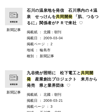
石川の温泉地を発信 石川県内の４温
泉 せっけんを
共
同
開
発
「肌、つるつ
るに」関係者がＰＲで来社
新聞記事
掲載紙
：
北國：朝刊
掲載日
：
2009-03-04
掲載ページ
：
2
地域
：
輪島市
種別
：
新聞記事
九谷焼が照明に 松下電工と
共
同
開
発
産業創出プロジェクト 来月から
発売 県と業界団体
新聞記事
掲載紙
：
北國：朝刊
掲載日
：
2008-03-21
掲載ページ
：
3