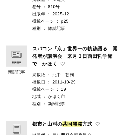
巻号
：
810号
出版年
：
2025-12
掲載ページ
：
p25
種別
：
雑誌記事
スパコン「京」世界一の軌跡語る 開
発者が講演会 来月３日西田哲学館
で かほく
新聞記事
掲載紙
：
北中：朝刊
掲載日
：
2011-10-29
掲載ページ
：
19
地域
：
かほく市
種別
：
新聞記事
都市と山村の
共
同
開
発
方式
出版者
：
農村開発企画委員会