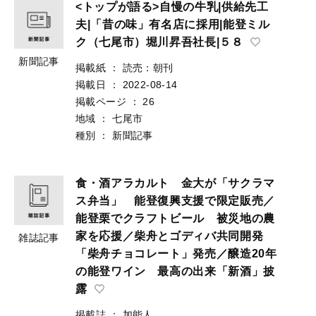
<トップが語る>自慢の牛乳|供給先工
夫|「昔の味」有名店に採用|能登ミル
ク（七尾市）堀川昇吾社長|５８
新聞記事
掲載紙
：
読売：朝刊
掲載日
：
2022-08-14
掲載ページ
：
26
地域
：
七尾市
種別
：
新聞記事
食・酒アラカルト 金大が「サクラマ
ス弁当」 能登復興支援で限定販売／
能登栗でクラフトビール 被災地の農
家を応援／柴舟とゴディバ共同開発
雑誌記事
「柴舟チョコレート」発売／醸造20年
の能登ワイン 最高の出来「新酒」披
露
掲載誌
：
加能人