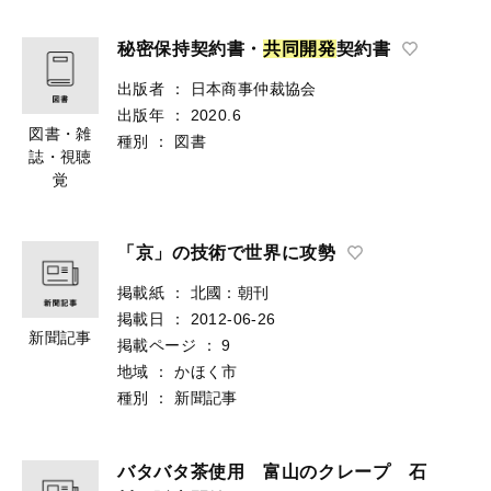
秘密保持契約書・
共
同
開
発
契約書
出版者
：
日本商事仲裁協会
出版年
：
2020.6
図書・雑
種別
：
図書
誌・視聴
覚
「京」の技術で世界に攻勢
掲載紙
：
北國：朝刊
掲載日
：
2012-06-26
新聞記事
掲載ページ
：
9
地域
：
かほく市
種別
：
新聞記事
バタバタ茶使用 富山のクレープ 石