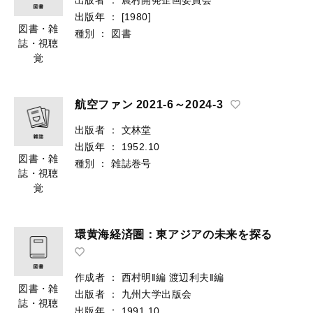
出版年
：
[1980]
図書・雑
種別
：
図書
誌・視聴
覚
航空ファン 2021-6～2024-3
出版者
：
文林堂
出版年
：
1952.10
図書・雑
種別
：
雑誌巻号
誌・視聴
覚
環黄海経済圏：東アジアの未来を探る
作成者
：
西村明‖編
渡辺利夫‖編
図書・雑
出版者
：
九州大学出版会
誌・視聴
出版年
：
1991.10