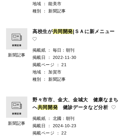
地域
：
能美市
種別
：
新聞記事
高校生が
共
同
開
発
|ＳＡに新メニュー
掲載紙
：
毎日：朝刊
新聞記事
掲載日
：
2022-11-30
掲載ページ
：
21
地域
：
加賀市
種別
：
新聞記事
野々市市、金大、金城大 健康なまち
へ
共
同
開
発
健診データなど分析
掲載紙
：
北國：朝刊
新聞記事
掲載日
：
2024-10-23
掲載ページ
：
22