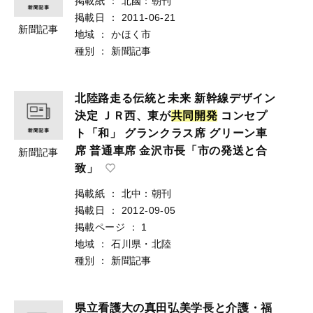
掲載紙
：
北國：朝刊
掲載日
：
2011-06-21
新聞記事
地域
：
かほく市
種別
：
新聞記事
北陸路走る伝統と未来 新幹線デザイン
決定 ＪＲ西、東が
共
同
開
発
コンセプ
ト「和」 グランクラス席 グリーン車
席 普通車席 金沢市長「市の発送と合
新聞記事
致」
掲載紙
：
北中：朝刊
掲載日
：
2012-09-05
掲載ページ
：
1
地域
：
石川県・北陸
種別
：
新聞記事
県立看護大の真田弘美学長と介護・福