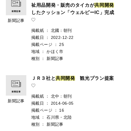
祉用品開発・販売のタイカが
共
同
開
発
したクッション「ウェルピーIC」完成
新聞記事
掲載紙
：
北國：朝刊
掲載日
：
2022-12-22
掲載ページ
：
25
地域
：
かほく市
種別
：
新聞記事
ＪＲ３社と
共
同
開
発
観光プラン提案
掲載紙
：
北中：朝刊
新聞記事
掲載日
：
2014-06-05
掲載ページ
：
16
地域
：
石川県・北陸
種別
：
新聞記事