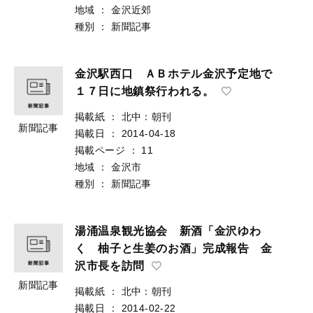
地域
：
金沢近郊
種別
：
新聞記事
金沢駅西口 ＡＢホテル金沢予定地で
１７日に地鎮祭行われる。
掲載紙
：
北中：朝刊
新聞記事
掲載日
：
2014-04-18
掲載ページ
：
11
地域
：
金沢市
種別
：
新聞記事
湯涌温泉観光協会 新酒「金沢ゆわ
く 柚子と生姜のお酒」完成報告 金
沢市長を訪問
新聞記事
掲載紙
：
北中：朝刊
掲載日
：
2014-02-22