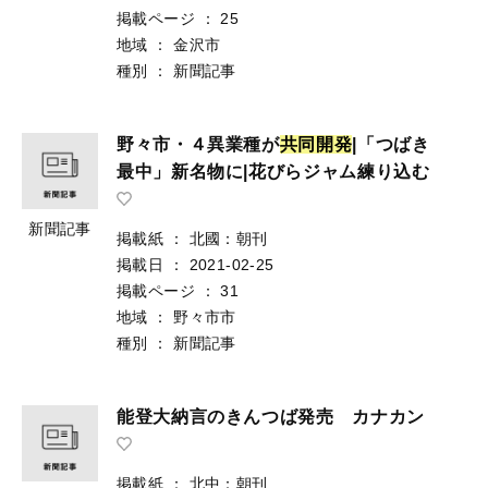
掲載ページ
：
25
地域
：
金沢市
種別
：
新聞記事
野々市・４異業種が
共
同
開
発
|「つばき
最中」新名物に|花びらジャム練り込む
新聞記事
掲載紙
：
北國：朝刊
掲載日
：
2021-02-25
掲載ページ
：
31
地域
：
野々市市
種別
：
新聞記事
能登大納言のきんつば発売 カナカン
掲載紙
：
北中：朝刊