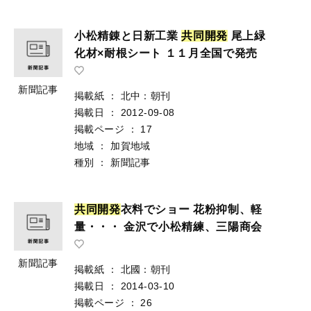
小松精錬と日新工業
共
同
開
発
尾上緑
化材×耐根シート １１月全国で発売
新聞記事
掲載紙
：
北中：朝刊
掲載日
：
2012-09-08
掲載ページ
：
17
地域
：
加賀地域
種別
：
新聞記事
共
同
開
発
衣料でショー 花粉抑制、軽
量・・・ 金沢で小松精練、三陽商会
新聞記事
掲載紙
：
北國：朝刊
掲載日
：
2014-03-10
掲載ページ
：
26