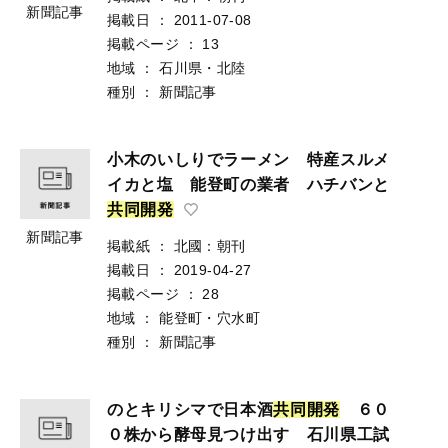
新聞記事
掲載日
：
2011-07-08
掲載ページ
：
13
地域
：
石川県・北陸
種別
：
新聞記事
小木のいしりでラーメン 特産スルメ
イカと塩 能登町の業者 ハチバンと
共
同
開
発
新聞記事
掲載紙
：
北國：朝刊
掲載日
：
2019-04-27
掲載ページ
：
28
地域
：
能登町・穴水町
種別
：
新聞記事
のとキリシマで日本酒
共
同
開
発
６０
０株から酵母見つけ出す 石川県工試