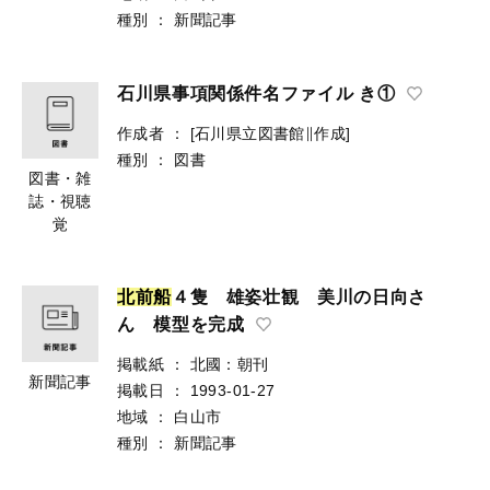
種別
：
新聞記事
石川県事項関係件名ファイル き①
作成者
：
[石川県立図書館∥作成]
種別
：
図書
図書・雑
誌・視聴
覚
北
前
船
４隻 雄姿壮観 美川の日向さ
ん 模型を完成
掲載紙
：
北國：朝刊
新聞記事
掲載日
：
1993-01-27
地域
：
白山市
種別
：
新聞記事