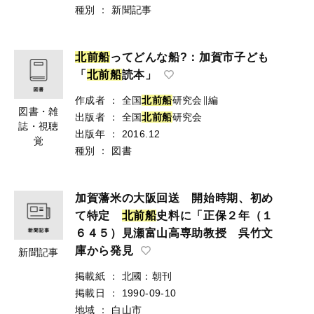
種別
：
新聞記事
北
前
船
ってどんな船?：加賀市子ども
「
北
前
船
読本」
作成者
：
全国
北
前
船
研究会∥編
図書・雑
出版者
：
全国
北
前
船
研究会
誌・視聴
出版年
：
2016.12
覚
種別
：
図書
加賀藩米の大阪回送 開始時期、初め
て特定
北
前
船
史料に「正保２年（１
６４５）見瀬富山高専助教授 呉竹文
庫から発見
新聞記事
掲載紙
：
北國：朝刊
掲載日
：
1990-09-10
地域
：
白山市