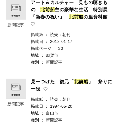
アート＆カルチャー 見もの聴きも
の
北
前
船
主の豪華な生活 特別展
「新春の祝い」
北
前
船
の里資料館
新聞記事
掲載紙
：
読売：朝刊
掲載日
：
2012-01-17
掲載ページ
：
30
地域
：
加賀市
種別
：
新聞記事
見ーつけた 復元「
北
前
船
」 祭りに
一役
掲載紙
：
読売：朝刊
新聞記事
掲載日
：
1994-05-20
地域
：
白山市
種別
：
新聞記事