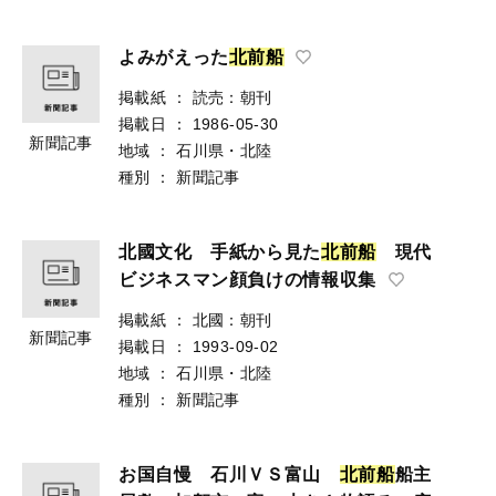
よみがえった
北
前
船
掲載紙
：
読売：朝刊
掲載日
：
1986-05-30
新聞記事
地域
：
石川県・北陸
種別
：
新聞記事
北國文化 手紙から見た
北
前
船
現代
ビジネスマン顔負けの情報収集
掲載紙
：
北國：朝刊
新聞記事
掲載日
：
1993-09-02
地域
：
石川県・北陸
種別
：
新聞記事
お国自慢 石川ＶＳ富山
北
前
船
船主