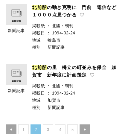
北
前
船
の動き克明に 門前 電信など
１０００点見つかる
掲載紙
：
北國：朝刊
新聞記事
掲載日
：
1994-02-24
地域
：
輪島市
種別
：
新聞記事
北
前
船
の里 橋立の町並みを保全 加
賀市 新年度に計画策定
掲載紙
：
北國：朝刊
新聞記事
掲載日
：
1994-02-24
地域
：
加賀市
種別
：
新聞記事
1
2
3
4
5