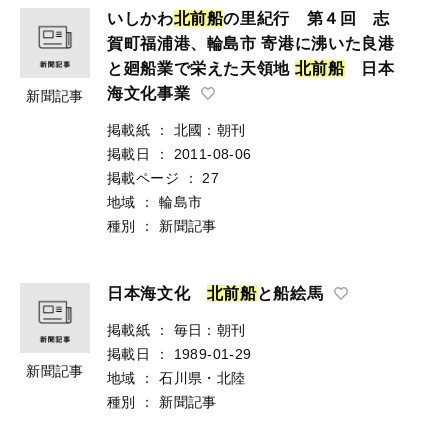
いしかわ
北
前
船
の里紀行 第４回 志
賀町福浦港、輪島市 寄港に沸いた良港
と廻船業で栄えた天領地
北
前
船
日本
海文化事業
新聞記事
掲載紙
：
北國：朝刊
掲載日
：
2011-08-06
掲載ページ
：
27
地域
：
輪島市
種別
：
新聞記事
日本海文化
北
前
船
と船絵馬
掲載紙
：
毎日：朝刊
掲載日
：
1989-01-29
新聞記事
地域
：
石川県・北陸
種別
：
新聞記事