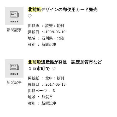
北
前
船
デザインの郵便用カード発売
掲載紙
：
読売：朝刊
新聞記事
掲載日
：
1999-06-10
地域
：
石川県・北陸
種別
：
新聞記事
北
前
船
遺産協が発足 認定加賀市など
１５市町で
掲載紙
：
北中：朝刊
新聞記事
掲載日
：
2017-05-13
掲載ページ
：
3
地域
：
加賀市
種別
：
新聞記事