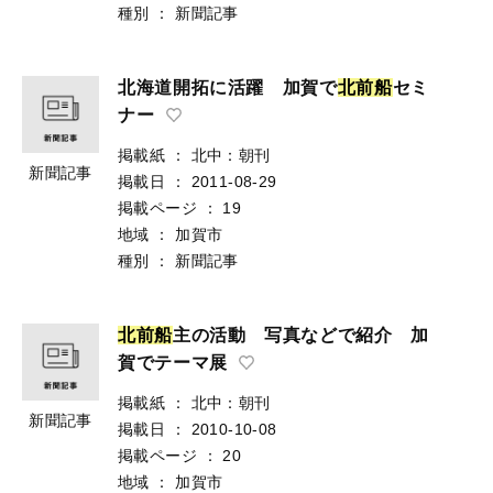
種別
：
新聞記事
北海道開拓に活躍 加賀で
北
前
船
セミ
ナー
掲載紙
：
北中：朝刊
新聞記事
掲載日
：
2011-08-29
掲載ページ
：
19
地域
：
加賀市
種別
：
新聞記事
北
前
船
主の活動 写真などで紹介 加
賀でテーマ展
掲載紙
：
北中：朝刊
新聞記事
掲載日
：
2010-10-08
掲載ページ
：
20
地域
：
加賀市