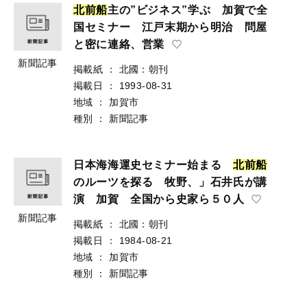
北
前
船
主の”ビジネス”学ぶ 加賀で全
国セミナー 江戸末期から明治 問屋
と密に連絡、営業
新聞記事
掲載紙
：
北國：朝刊
掲載日
：
1993-08-31
地域
：
加賀市
種別
：
新聞記事
日本海海運史セミナー始まる
北
前
船
のルーツを探る 牧野、」石井氏が講
演 加賀 全国から史家ら５０人
新聞記事
掲載紙
：
北國：朝刊
掲載日
：
1984-08-21
地域
：
加賀市
種別
：
新聞記事