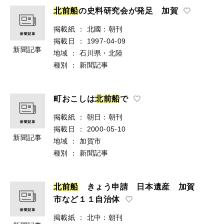
北
前
船
の史料研究会が発足 加賀
掲載紙
：
北國：朝刊
掲載日
：
1997-04-09
新聞記事
地域
：
石川県・北陸
種別
：
新聞記事
町おこしは
北
前
船
で
掲載紙
：
朝日：朝刊
掲載日
：
2000-05-10
新聞記事
地域
：
加賀市
種別
：
新聞記事
北
前
船
きょう申請 日本遺産 加賀
市など１１自治体
掲載紙
：
北中：朝刊