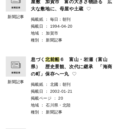
屋敷 加賀市 富の大きさ物語る 広
大な敷地に、母屋や土蔵
新聞記事
掲載紙
：
毎日：朝刊
掲載日
：
1994-04-20
地域
：
加賀市
種別
：
新聞記事
息づく
北
前
船
６ 富山・岩瀬（富山
県） 歴史景観、次代に継承 「海商
の町」保存へ一丸
新聞記事
掲載紙
：
北國：朝刊
掲載日
：
2002-01-21
掲載ページ
：
20
地域
：
石川県・北陸
種別
：
新聞記事