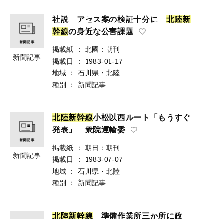
社説 アセス案の検証十分に
北
陸
新
幹
線
の身近な公害課題
掲載紙
：
北國：朝刊
新聞記事
掲載日
：
1983-01-17
地域
：
石川県・北陸
種別
：
新聞記事
北
陸
新
幹
線
小松以西ルート「もうすぐ
発表」 衆院運輸委
掲載紙
：
朝日：朝刊
新聞記事
掲載日
：
1983-07-07
地域
：
石川県・北陸
種別
：
新聞記事
北
陸
新
幹
線
準備作業所三か所に政