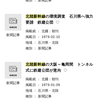
種別
：
新聞記事
北
陸
新
幹
線
の環境調査 石川県へ強力
要請 鉄建公団
掲載紙
：
北國：朝刊
新聞記事
掲載日
：
1979-02-10
地域
：
石川県・北陸
種別
：
新聞記事
北
陸
新
幹
線
の大阪～亀岡間 トンネル
式に鉄建公団が意向
掲載紙
：
北國：朝刊
新聞記事
掲載日
：
1979-01-09
地域
：
石川県・北陸
種別
：
新聞記事