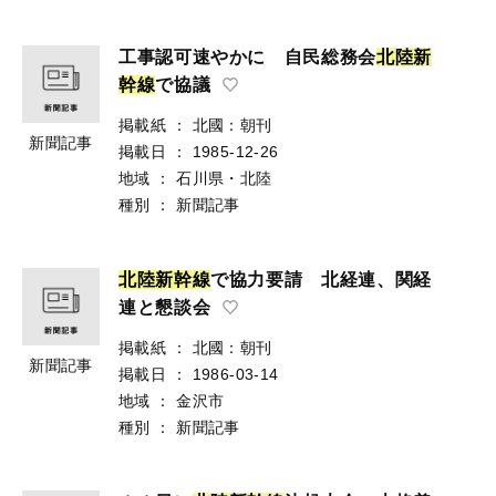
工事認可速やかに 自民総務会
北
陸
新
幹
線
で協議
掲載紙
：
北國：朝刊
新聞記事
掲載日
：
1985-12-26
地域
：
石川県・北陸
種別
：
新聞記事
北
陸
新
幹
線
で協力要請 北経連、関経
連と懇談会
掲載紙
：
北國：朝刊
新聞記事
掲載日
：
1986-03-14
地域
：
金沢市
種別
：
新聞記事