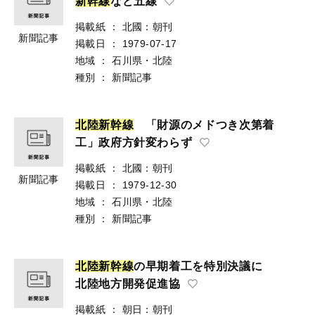
新
幹
線
など五線
掲載紙
：
北國：朝刊
新聞記事
掲載日
：
1979-07-17
地域
：
石川県・北陸
種別
：
新聞記事
北
陸
新
幹
線
「財源のメドつき次第着
工」政府方針変わらず
掲載紙
：
北國：朝刊
新聞記事
掲載日
：
1979-12-30
地域
：
石川県・北陸
種別
：
新聞記事
北
陸
新
幹
線
の早期着工を特別決議に
北陸地方開発促進協
掲載紙
：
朝日：朝刊