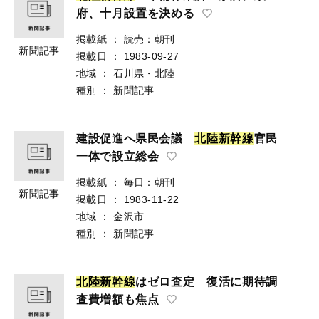
府、十月設置を決める
掲載紙
：
読売：朝刊
新聞記事
掲載日
：
1983-09-27
地域
：
石川県・北陸
種別
：
新聞記事
建設促進へ県民会議
北
陸
新
幹
線
官民
一体で設立総会
掲載紙
：
毎日：朝刊
新聞記事
掲載日
：
1983-11-22
地域
：
金沢市
種別
：
新聞記事
北
陸
新
幹
線
はゼロ査定 復活に期待調
査費増額も焦点