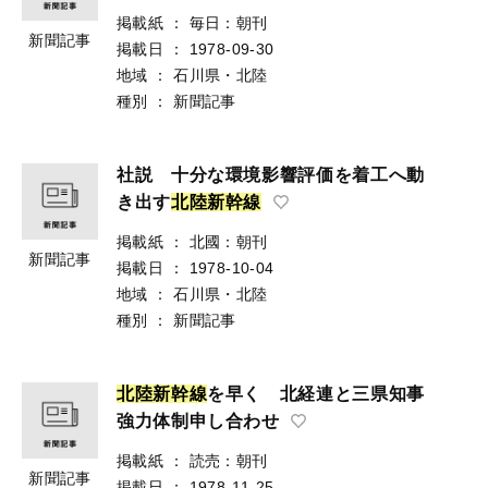
掲載紙
：
毎日：朝刊
新聞記事
掲載日
：
1978-09-30
地域
：
石川県・北陸
種別
：
新聞記事
社説 十分な環境影響評価を着工へ動
き出す
北
陸
新
幹
線
掲載紙
：
北國：朝刊
新聞記事
掲載日
：
1978-10-04
地域
：
石川県・北陸
種別
：
新聞記事
北
陸
新
幹
線
を早く 北経連と三県知事
強力体制申し合わせ
掲載紙
：
読売：朝刊
新聞記事
掲載日
：
1978-11-25