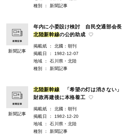
種別
：
新聞記事
年内に小委設け検討 自民交通部会長
北
陸
新
幹
線
の公的助成
掲載紙
：
北國：朝刊
新聞記事
掲載日
：
1982-12-07
地域
：
石川県・北陸
種別
：
新聞記事
北
陸
新
幹
線
「希望の灯は消さない」
財政再建後に本格着工
掲載紙
：
北國：朝刊
新聞記事
掲載日
：
1982-12-20
地域
：
石川県・北陸
種別
：
新聞記事