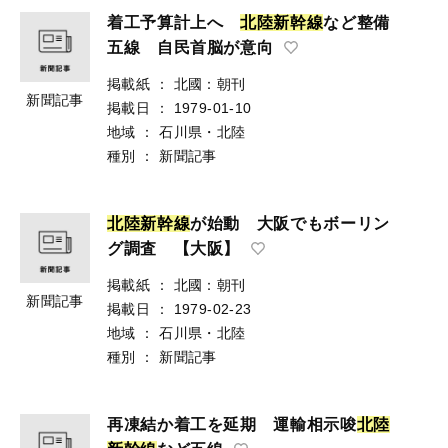
着工予算計上へ
北
陸
新
幹
線
など整備
五線 自民首脳が意向
掲載紙
：
北國：朝刊
新聞記事
掲載日
：
1979-01-10
地域
：
石川県・北陸
種別
：
新聞記事
北
陸
新
幹
線
が始動 大阪でもボーリン
グ調査 【大阪】
掲載紙
：
北國：朝刊
新聞記事
掲載日
：
1979-02-23
地域
：
石川県・北陸
種別
：
新聞記事
再凍結か着工を延期 運輸相示唆
北
陸