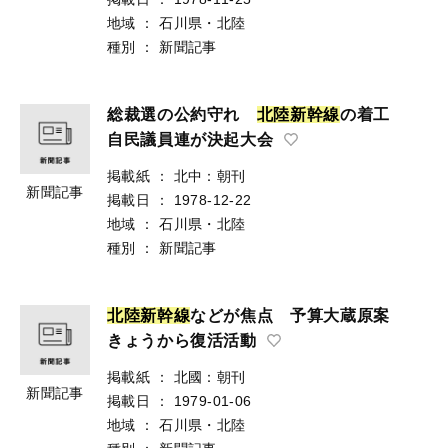
地域
：
石川県・北陸
種別
：
新聞記事
総裁選の公約守れ
北
陸
新
幹
線
の着工
自民議員連が決起大会
掲載紙
：
北中：朝刊
新聞記事
掲載日
：
1978-12-22
地域
：
石川県・北陸
種別
：
新聞記事
北
陸
新
幹
線
などが焦点 予算大蔵原案
きょうから復活活動
掲載紙
：
北國：朝刊
新聞記事
掲載日
：
1979-01-06
地域
：
石川県・北陸