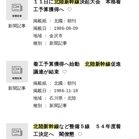
１１日に
北
陸
新
幹
線
決起大会 本格着
工予算獲得へ
掲載紙
：
北國：朝刊
新聞記事
掲載日
：
1986-08-09
地域
：
金沢市
種別
：
新聞記事
着工予算獲得へ始動
北
陸
新
幹
線
促進
議連が結束
掲載紙
：
北國：朝刊
新聞記事
掲載日
：
1986-11-18
地域
：
石川県・北陸
種別
：
新聞記事
北
陸
新
幹
線
など整備５線 ５４年度着
工決定へ 閣僚懇