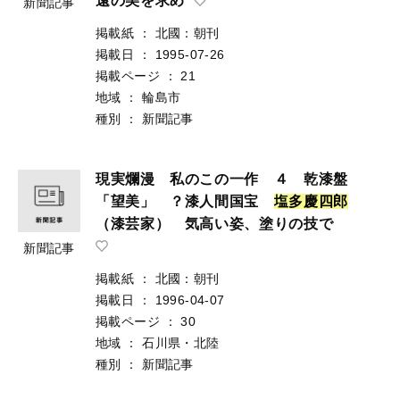
遠の美を求め
新聞記事
掲載紙
：
北國：朝刊
掲載日
：
1995-07-26
掲載ページ
：
21
地域
：
輪島市
種別
：
新聞記事
現実爛漫 私のこの一作 ４ 乾漆盤
「望美」 ？漆人間国宝
塩
多
慶
四
郎
（漆芸家） 気高い姿、塗りの技で
新聞記事
掲載紙
：
北國：朝刊
掲載日
：
1996-04-07
掲載ページ
：
30
地域
：
石川県・北陸
種別
：
新聞記事