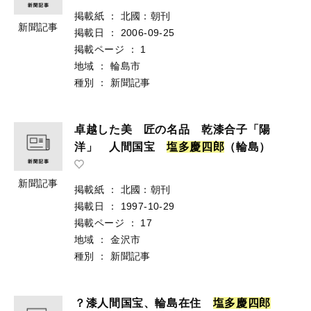
掲載紙
：
北國：朝刊
新聞記事
掲載日
：
2006-09-25
掲載ページ
：
1
地域
：
輪島市
種別
：
新聞記事
卓越した美 匠の名品 乾漆合子「陽
洋」 人間国宝
塩
多
慶
四
郎
（輪島）
新聞記事
掲載紙
：
北國：朝刊
掲載日
：
1997-10-29
掲載ページ
：
17
地域
：
金沢市
種別
：
新聞記事
？漆人間国宝、輪島在住
塩
多
慶
四
郎