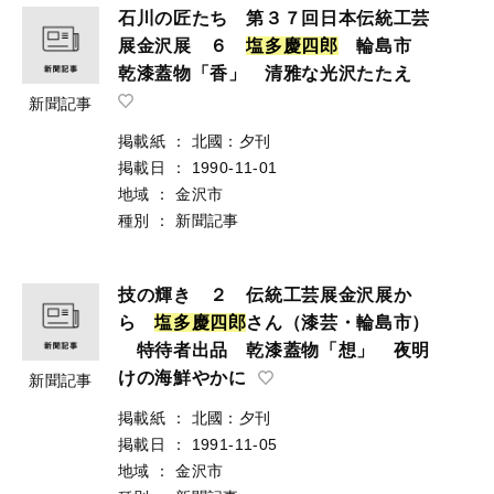
石川の匠たち 第３７回日本伝統工芸
展金沢展 ６
塩
多
慶
四
郎
輪島市
乾漆蓋物「香」 清雅な光沢たたえ
新聞記事
掲載紙
：
北國：夕刊
掲載日
：
1990-11-01
地域
：
金沢市
種別
：
新聞記事
技の輝き ２ 伝統工芸展金沢展か
ら
塩
多
慶
四
郎
さん（漆芸・輪島市）
特待者出品 乾漆蓋物「想」 夜明
けの海鮮やかに
新聞記事
掲載紙
：
北國：夕刊
掲載日
：
1991-11-05
地域
：
金沢市