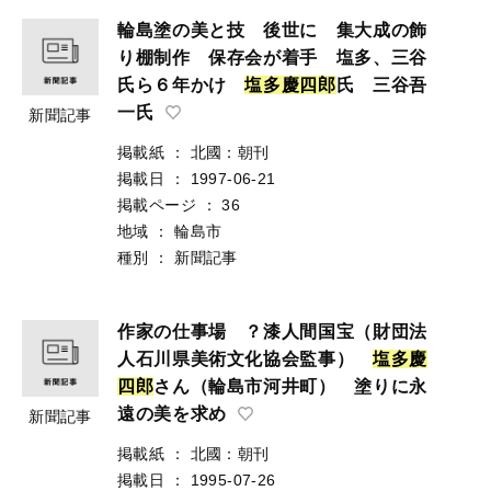
輪島塗の美と技 後世に 集大成の飾
り棚制作 保存会が着手 塩多、三谷
氏ら６年かけ
塩
多
慶
四
郎
氏 三谷吾
一氏
新聞記事
掲載紙
：
北國：朝刊
掲載日
：
1997-06-21
掲載ページ
：
36
地域
：
輪島市
種別
：
新聞記事
作家の仕事場 ？漆人間国宝（財団法
人石川県美術文化協会監事）
塩
多
慶
四
郎
さん（輪島市河井町） 塗りに永
遠の美を求め
新聞記事
掲載紙
：
北國：朝刊
掲載日
：
1995-07-26