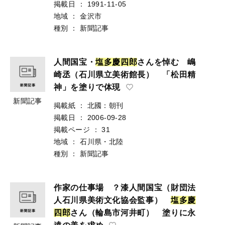
掲載日
：
1991-11-05
地域
：
金沢市
種別
：
新聞記事
人間国宝・
塩
多
慶
四
郎
さんを悼む 嶋
崎丞（石川県立美術館長） 「松田精
神」を塗りで体現
新聞記事
掲載紙
：
北國：朝刊
掲載日
：
2006-09-28
掲載ページ
：
31
地域
：
石川県・北陸
種別
：
新聞記事
作家の仕事場 ？漆人間国宝（財団法
人石川県美術文化協会監事）
塩
多
慶
四
郎
さん（輪島市河井町） 塗りに永