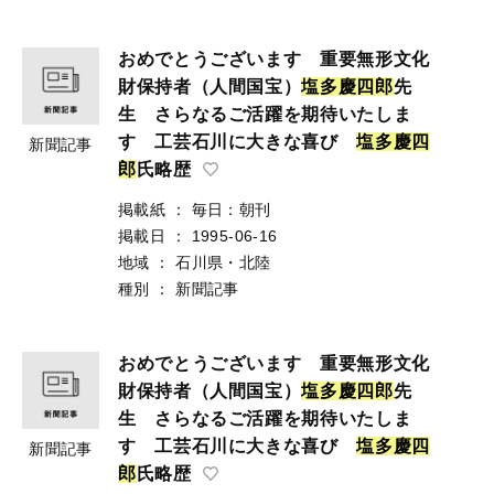
おめでとうございます 重要無形文化
財保持者（人間国宝）
塩
多
慶
四
郎
先
生 さらなるご活躍を期待いたしま
す 工芸石川に大きな喜び
塩
多
慶
四
新聞記事
郎
氏略歴
掲載紙
：
毎日：朝刊
掲載日
：
1995-06-16
地域
：
石川県・北陸
種別
：
新聞記事
おめでとうございます 重要無形文化
財保持者（人間国宝）
塩
多
慶
四
郎
先
生 さらなるご活躍を期待いたしま
す 工芸石川に大きな喜び
塩
多
慶
四
新聞記事
郎
氏略歴