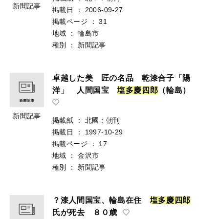
新聞記事
掲載日
：
2006-09-27
掲載ページ
：
31
地域
：
輪島市
種別
：
新聞記事
卓越した美 匠の名品 乾漆合子「陽
洋」 人間国宝
塩
多
慶
四
郎
（輪島）
新聞記事
掲載紙
：
北國：朝刊
掲載日
：
1997-10-29
掲載ページ
：
17
地域
：
金沢市
種別
：
新聞記事
？漆人間国宝、輪島在住
塩
多
慶
四
郎
氏が死去 ８０歳