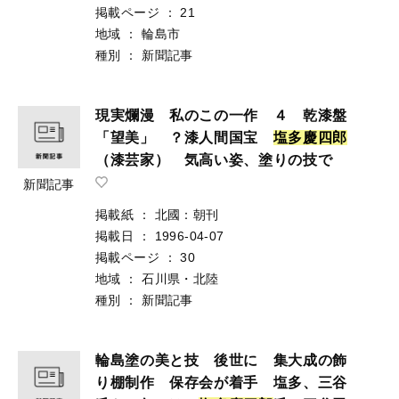
掲載ページ
：
21
地域
：
輪島市
種別
：
新聞記事
現実爛漫 私のこの一作 ４ 乾漆盤
「望美」 ？漆人間国宝
塩
多
慶
四
郎
（漆芸家） 気高い姿、塗りの技で
新聞記事
掲載紙
：
北國：朝刊
掲載日
：
1996-04-07
掲載ページ
：
30
地域
：
石川県・北陸
種別
：
新聞記事
輪島塗の美と技 後世に 集大成の飾
り棚制作 保存会が着手 塩多、三谷