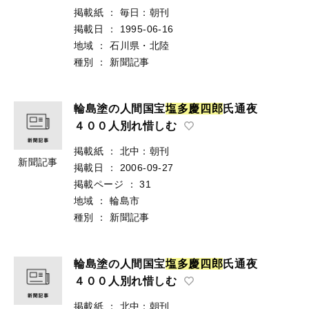
掲載紙
：
毎日：朝刊
掲載日
：
1995-06-16
地域
：
石川県・北陸
種別
：
新聞記事
輪島塗の人間国宝
塩
多
慶
四
郎
氏通夜
４００人別れ惜しむ
掲載紙
：
北中：朝刊
新聞記事
掲載日
：
2006-09-27
掲載ページ
：
31
地域
：
輪島市
種別
：
新聞記事
輪島塗の人間国宝
塩
多
慶
四
郎
氏通夜
４００人別れ惜しむ
掲載紙
：
北中：朝刊