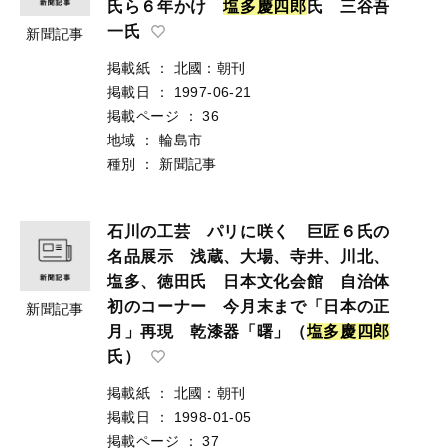
氏ら６年かけ
塩
多
慶
四
郎
氏 三谷吾
一氏
新聞記事
掲載紙
：
北國：朝刊
掲載日
：
1997-06-21
掲載ページ
：
36
地域
：
輪島市
種別
：
新聞記事
石川の工芸 パリに咲く 巨匠６氏の
名品展示 浅蔵、大場、寺井、川北、
塩多、徳田氏 日本文化会館 自治体
初のコーナー 今月末まで「日本の正
新聞記事
月」再現 乾漆器「曙」（
塩
多
慶
四
郎
氏）
掲載紙
：
北國：朝刊
掲載日
：
1998-01-05
掲載ページ
：
37