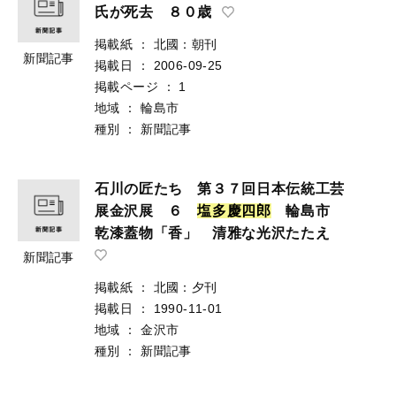
氏が死去 ８０歳
掲載紙
：
北國：朝刊
新聞記事
掲載日
：
2006-09-25
掲載ページ
：
1
地域
：
輪島市
種別
：
新聞記事
石川の匠たち 第３７回日本伝統工芸
展金沢展 ６
塩
多
慶
四
郎
輪島市
乾漆蓋物「香」 清雅な光沢たたえ
新聞記事
掲載紙
：
北國：夕刊
掲載日
：
1990-11-01
地域
：
金沢市
種別
：
新聞記事