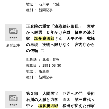
地域
：
石川県・北陸
種別
：
新聞記事
正倉院の重文「漆彩絵花形皿」 素材
から厳選 ５年かけ完成 輪島の漆芸
家
塩
多
慶
四
郎
さん 天平の美 究極
の再現 実物へ限りなく 宮内庁から
新聞記事
の依頼
掲載紙
：
北國：朝刊
掲載日
：
1991-08-30
地域
：
輪島市
種別
：
新聞記事
第２部 人間国宝 巨匠への門 美術
石川の人脈と力学 ５３ 第三世代＜
中＞―
塩
多
慶
四
郎
松田が変えた作家