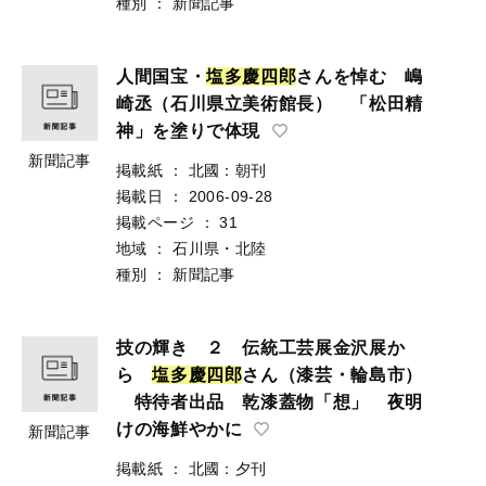
種別
：
新聞記事
人間国宝・
塩
多
慶
四
郎
さんを悼む 嶋
崎丞（石川県立美術館長） 「松田精
神」を塗りで体現
新聞記事
掲載紙
：
北國：朝刊
掲載日
：
2006-09-28
掲載ページ
：
31
地域
：
石川県・北陸
種別
：
新聞記事
技の輝き ２ 伝統工芸展金沢展か
ら
塩
多
慶
四
郎
さん（漆芸・輪島市）
特待者出品 乾漆蓋物「想」 夜明
けの海鮮やかに
新聞記事
掲載紙
：
北國：夕刊