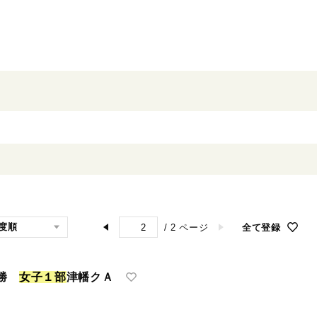
/
2
ページ
全て登録
優勝
女
子
１
部
津幡クＡ