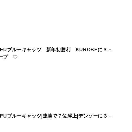
PFUブルーキャッツ 新年初勝利 KUROBEに３－
ーブ
PFUブルーキャッツ|連勝で７位浮上|デンソーに３－