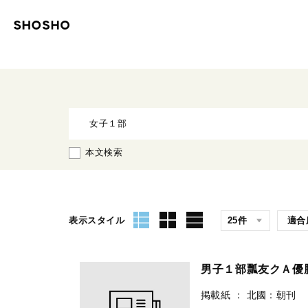
本文検索
表示スタイル
男子１部瓢友クＡ
掲載紙
：
北國：朝刊