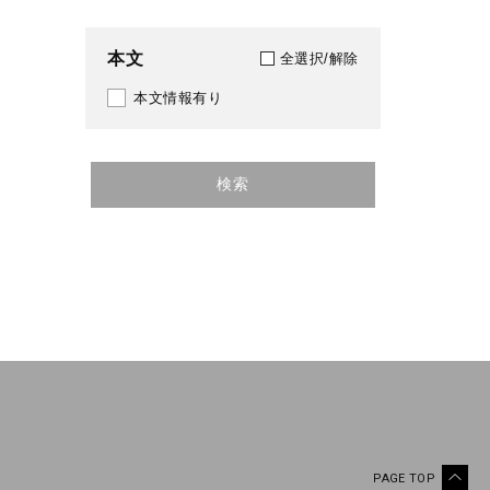
本文
全選択/解除
本文情報有り
検索
PAGE TOP