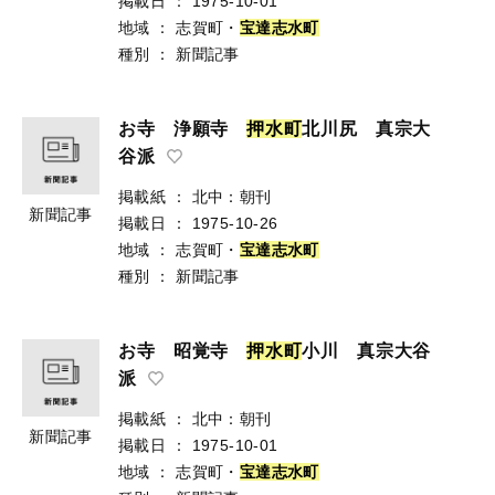
掲載日
：
1975-10-01
地域
：
志賀町・
宝
達
志
水
町
種別
：
新聞記事
お寺 浄願寺
押
水
町
北川尻 真宗大
谷派
掲載紙
：
北中：朝刊
新聞記事
掲載日
：
1975-10-26
地域
：
志賀町・
宝
達
志
水
町
種別
：
新聞記事
お寺 昭覚寺
押
水
町
小川 真宗大谷
派
掲載紙
：
北中：朝刊
新聞記事
掲載日
：
1975-10-01
地域
：
志賀町・
宝
達
志
水
町