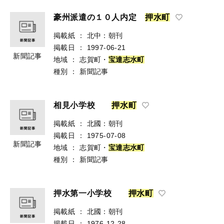
豪州派遣の１０人内定
押
水
町
掲載紙
：
北中：朝刊
掲載日
：
1997-06-21
新聞記事
地域
：
志賀町・
宝
達
志
水
町
種別
：
新聞記事
相見小学校
押
水
町
掲載紙
：
北國：朝刊
掲載日
：
1975-07-08
新聞記事
地域
：
志賀町・
宝
達
志
水
町
種別
：
新聞記事
押水第一小学校
押
水
町
掲載紙
：
北國：朝刊
掲載日
：
1976-12-28