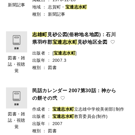
新聞記事
地域
：
志賀町・
宝
達
志
水
町
種別
：
新聞記事
志
雄
町
見砂公図(俗称地名地図)：石川
県羽咋郡
宝
達
志
水
町
見砂地区全図
出版者
：
[
宝
達
志
水
町
]
図書・雑
出版年
：
2007.3
誌・視聴
種別
：
図書
覚
民話カレンダー 2007第30話：神から
の餅その弐
作成者
：
宝
達
志
水
町
立志雄中学校美術部∥制作
図書・雑
出版者
：
宝
達
志
水
町
教育委員会(制作)
誌・視聴
出版年
：
2007
覚
種別
：
図書