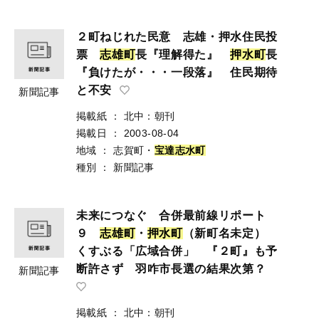
２町ねじれた民意 志雄・押水住民投
票
志
雄
町
長『理解得た』
押
水
町
長
『負けたが・・・一段落』 住民期待
と不安
新聞記事
掲載紙
：
北中：朝刊
掲載日
：
2003-08-04
地域
：
志賀町・
宝
達
志
水
町
種別
：
新聞記事
未来につなぐ 合併最前線リポート
９
志
雄
町
・
押
水
町
（新町名未定）
くすぶる「広域合併」 『２町』も予
断許さず 羽咋市長選の結果次第？
新聞記事
掲載紙
：
北中：朝刊