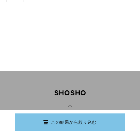
PAGE TOP
この結果から絞り込む
Copyright © Ishikawa Prefectural Library.