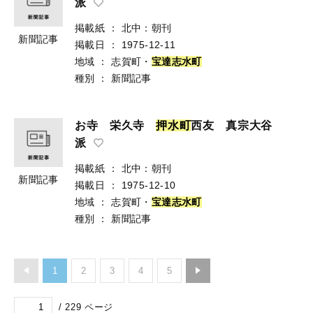
派
掲載紙
：
北中：朝刊
新聞記事
掲載日
：
1975-12-11
地域
：
志賀町・
宝
達
志
水
町
種別
：
新聞記事
お寺 栄久寺
押
水
町
西友 真宗大谷
派
掲載紙
：
北中：朝刊
新聞記事
掲載日
：
1975-12-10
地域
：
志賀町・
宝
達
志
水
町
種別
：
新聞記事
1
2
3
4
5
/
229
ページ