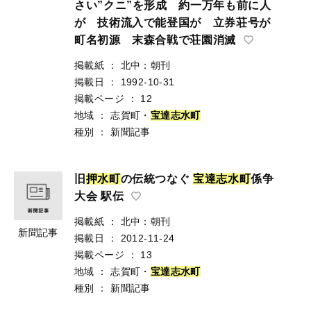
さい”クニ”を形成 約一万年も前に人
が 技術流入で能登国が 立券荘号が
町名初源 末森合戦で荘園消滅
掲載紙
：
北中：朝刊
掲載日
：
1992-10-31
掲載ページ
：
12
地域
：
志賀町・
宝
達
志
水
町
種別
：
新聞記事
旧
押
水
町
の伝統つなぐ
宝
達
志
水
町
係争
大会 駅伝
掲載紙
：
北中：朝刊
新聞記事
掲載日
：
2012-11-24
掲載ページ
：
13
地域
：
志賀町・
宝
達
志
水
町
種別
：
新聞記事