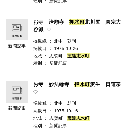
種別
：
新聞記事
お寺 浄願寺
押
水
町
北川尻 真宗大
谷派
掲載紙
：
北中：朝刊
新聞記事
掲載日
：
1975-10-26
地域
：
志賀町・
宝
達
志
水
町
種別
：
新聞記事
お寺 妙法輪寺
押
水
町
麦生 日蓮宗
掲載紙
：
北中：朝刊
新聞記事
掲載日
：
1975-10-16
地域
：
志賀町・
宝
達
志
水
町
種別
：
新聞記事