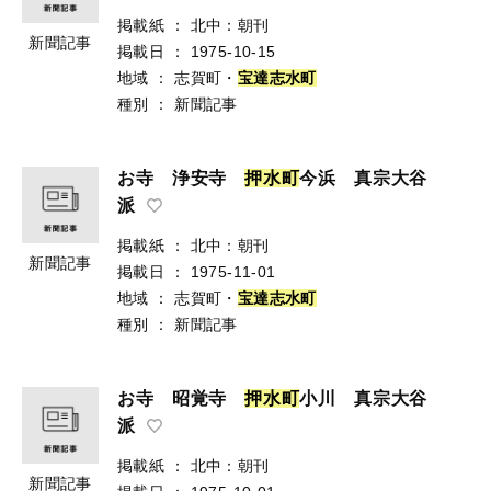
掲載紙
：
北中：朝刊
新聞記事
掲載日
：
1975-10-15
地域
：
志賀町・
宝
達
志
水
町
種別
：
新聞記事
お寺 浄安寺
押
水
町
今浜 真宗大谷
派
掲載紙
：
北中：朝刊
新聞記事
掲載日
：
1975-11-01
地域
：
志賀町・
宝
達
志
水
町
種別
：
新聞記事
お寺 昭覚寺
押
水
町
小川 真宗大谷
派
掲載紙
：
北中：朝刊
新聞記事