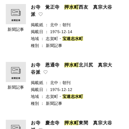
お寺 覚正寺
押
水
町
西友 真宗大谷
派
掲載紙
：
北中：朝刊
新聞記事
掲載日
：
1975-12-14
地域
：
志賀町・
宝
達
志
水
町
種別
：
新聞記事
お寺 恩通寺
押
水
町
北川尻 真宗大
谷派
掲載紙
：
北中：朝刊
新聞記事
掲載日
：
1975-12-12
地域
：
志賀町・
宝
達
志
水
町
種別
：
新聞記事
お寺 慶念寺
押
水
町
東間 真宗大谷