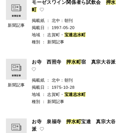
モーゼスワイン関係者ら試飲会
押
水
町
掲載紙
：
北中：朝刊
新聞記事
掲載日
：
1997-05-20
地域
：
志賀町・
宝
達
志
水
町
種別
：
新聞記事
お寺 西照寺
押
水
町
宿 真宗大谷派
掲載紙
：
北中：朝刊
新聞記事
掲載日
：
1975-10-28
地域
：
志賀町・
宝
達
志
水
町
種別
：
新聞記事
お寺 泉福寺
押
水
町
宝達 真宗大谷
派