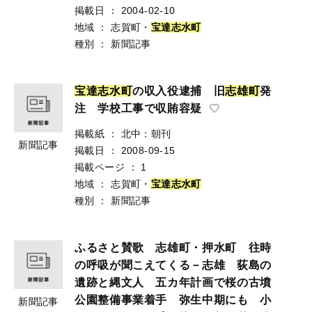
掲載日
：
2004-02-10
地域
：
志賀町・
宝
達
志
水
町
種別
：
新聞記事
宝
達
志
水
町
の収入役逮捕 旧
志
雄
町
発
注 学校工事で収賄容疑
掲載紙
：
北中：朝刊
新聞記事
掲載日
：
2008-09-15
掲載ページ
：
1
地域
：
志賀町・
宝
達
志
水
町
種別
：
新聞記事
ふるさと賛歌 志雄町・押水町 往時
の呼吸が聞こえてくる－志雄 荻島の
遺跡と縄文人 五カ年計画で桜の古墳
公園整備事業着手 弥生中期にも 小
新聞記事