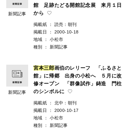
館 足跡たどる開館記念展 来月１日
から
新聞記事
掲載紙
：
読売：朝刊
掲載日
：
2000-10-18
地域
：
小松市
種別
：
新聞記事
宮
本
三
郎
画伯のレリーフ 「ふるさと
館」に帰郷 出身の小松へ ５月に改
修オープン 「群像試作」鋳造 門柱
のシンボルに
新聞記事
掲載紙
：
北中：朝刊
掲載日
：
2000-10-17
地域
：
小松市
種別
：
新聞記事