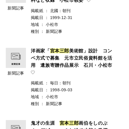
料など収録 小松市教委
新聞記事
掲載紙
：
北國：朝刊
掲載日
：
1999-12-31
地域
：
小松市
種別
：
新聞記事
洋画家「
宮
本
三
郎
美術館」設計 コン
ペ方式で募集 元市立民俗資料館を活
用 遺族寄贈作品展示 石川・小松市
新聞記事
掲載紙
：
毎日：朝刊
掲載日
：
1998-09-03
地域
：
小松市
種別
：
新聞記事
鬼才の生涯
宮
本
三
郎
画伯をしのぶ