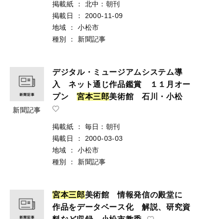
掲載紙
：
北中：朝刊
掲載日
：
2000-11-09
地域
：
小松市
種別
：
新聞記事
デジタル・ミュージアムシステム導
入 ネット通じ作品鑑賞 １１月オー
プン
宮
本
三
郎
美術館 石川・小松
新聞記事
掲載紙
：
毎日：朝刊
掲載日
：
2000-03-03
地域
：
小松市
種別
：
新聞記事
宮
本
三
郎
美術館 情報発信の殿堂に
作品をデータベース化 解説、研究資