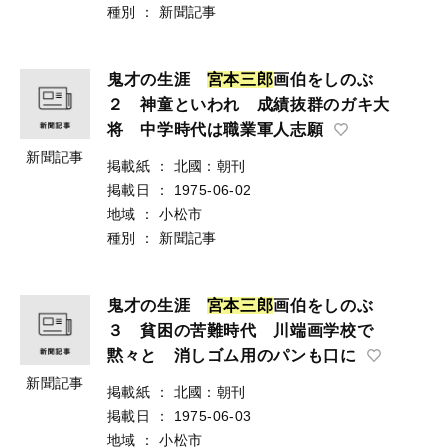
種別
：
新聞記事
鬼才の生涯
宮
本
三
郎
画伯をしのぶ
２ 神童といわれ 成績抜群のガキ大
将 中学時代は職業軍人志願
新聞記事
掲載紙
：
北國：朝刊
掲載日
：
1975-06-02
地域
：
小松市
種別
：
新聞記事
鬼才の生涯
宮
本
三
郎
画伯をしのぶ
３ 貧困の苦難時代 川端画学校で
黙々と 消しゴム用のパンも口に
新聞記事
掲載紙
：
北國：朝刊
掲載日
：
1975-06-03
地域
：
小松市