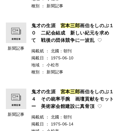
種別
：
新聞記事
鬼才の生涯
宮
本
三
郎
画伯をしのぶ１
０ 二紀会結成 新しい紀元を求め
て 戦後の団体競争に一波乱
新聞記事
掲載紙
：
北國：朝刊
掲載日
：
1975-06-10
地域
：
小松市
種別
：
新聞記事
鬼才の生涯
宮
本
三
郎
画伯をしのぶ１
４ その統率手腕 画壇貢献をモット
ー 美術家会館建設に真骨頂
新聞記事
掲載紙
：
北國：朝刊
掲載日
：
1975-06-14
地域
：
小松市