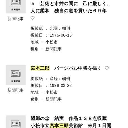
５ 芸術と市井の間に 己に厳しく、
人に柔和 独自の道を貫いた６９年
新聞記事
掲載紙
：
北國：朝刊
掲載日
：
1975-06-15
地域
：
小松市
種別
：
新聞記事
宮
本
三
郎
パーシバル中将を描く
掲載紙
：
産経：朝刊
掲載日
：
1998-03-22
新聞記事
地域
：
小松市
種別
：
新聞記事
望郷の念 結実 作品１３８点収蔵
小松市立
宮
本
三
郎
美術館 来月１日開