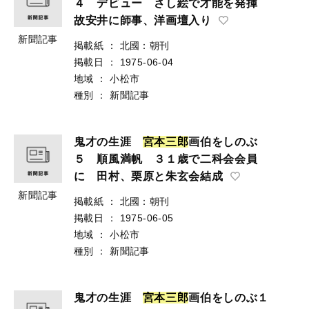
４ デビュー さし絵で才能を発揮
故安井に師事、洋画壇入り
新聞記事
掲載紙
：
北國：朝刊
掲載日
：
1975-06-04
地域
：
小松市
種別
：
新聞記事
鬼才の生涯
宮
本
三
郎
画伯をしのぶ
５ 順風満帆 ３１歳で二科会会員
に 田村、栗原と朱玄会結成
新聞記事
掲載紙
：
北國：朝刊
掲載日
：
1975-06-05
地域
：
小松市
種別
：
新聞記事
鬼才の生涯
宮
本
三
郎
画伯をしのぶ１