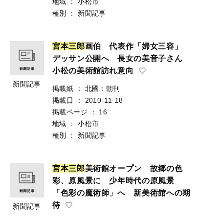
地域
：
小松市
種別
：
新聞記事
宮
本
三
郎
画伯 代表作「婦女三容」
デッサン公開へ 長女の美音子さん
小松の美術館訪れ意向
新聞記事
掲載紙
：
北國：朝刊
掲載日
：
2010-11-18
掲載ページ
：
16
地域
：
小松市
種別
：
新聞記事
宮
本
三
郎
美術館オープン 故郷の色
彩、原風景に 少年時代の原風景
「色彩の魔術師」へ 新美術館への期
待
新聞記事