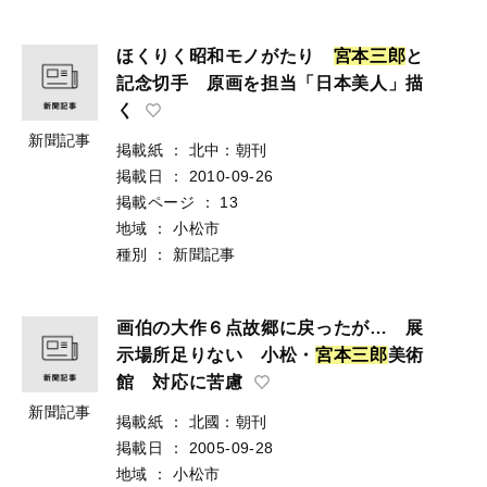
ほくりく昭和モノがたり
宮
本
三
郎
と
記念切手 原画を担当「日本美人」描
く
新聞記事
掲載紙
：
北中：朝刊
掲載日
：
2010-09-26
掲載ページ
：
13
地域
：
小松市
種別
：
新聞記事
画伯の大作６点故郷に戻ったが… 展
示場所足りない 小松・
宮
本
三
郎
美術
館 対応に苦慮
新聞記事
掲載紙
：
北國：朝刊
掲載日
：
2005-09-28
地域
：
小松市