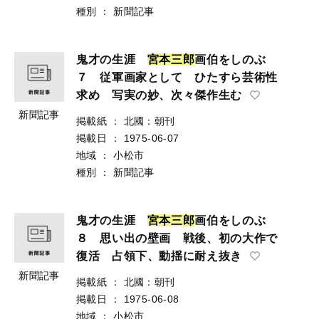
種別
：
新聞記事
鬼才の生涯
宮
本
三
郎
画伯をしのぶ
７ 従軍画家として ひたすら芸術性
求め 写実の妙、次々傑作生む
新聞記事
掲載紙
：
北國：朝刊
掲載日
：
1975-06-07
地域
：
小松市
種別
：
新聞記事
鬼才の生涯
宮
本
三
郎
画伯をしのぶ
８ 思い出の壁画 戦後、初の大作で
復活 占領下、動揺に耐え抜き
新聞記事
掲載紙
：
北國：朝刊
掲載日
：
1975-06-08
地域
：
小松市