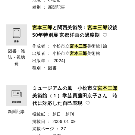
種別
：
新聞記事
宮
本
三
郎
と関西美術院：
宮
本
三
郎
没後
50年特別展 京都洋画の過渡期
作成者
：
小松市立
宮
本
三
郎
美術館∥編
図書・雑
出版者
：
小松市立
宮
本
三
郎
美術館
誌・視聴
出版年
：
[2024]
覚
種別
：
図書
ミュージアムの風 小松市立
宮
本
三
郎
美術館（１）学芸員藤田京子さん 時
代に対応した自己表現
新聞記事
掲載紙
：
朝日：朝刊
掲載日
：
2009-01-09
掲載ページ
：
27