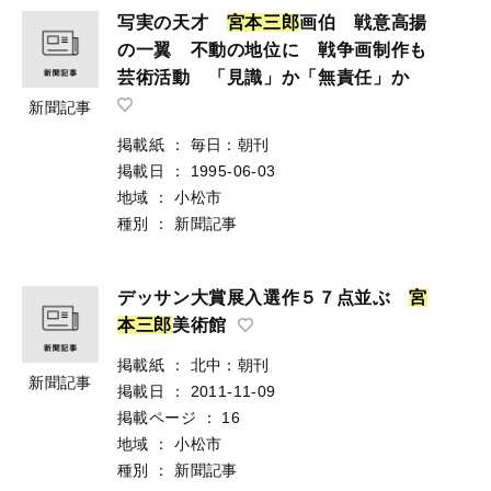
写実の天才
宮
本
三
郎
画伯 戦意高揚
の一翼 不動の地位に 戦争画制作も
芸術活動 「見識」か「無責任」か
新聞記事
掲載紙
：
毎日：朝刊
掲載日
：
1995-06-03
地域
：
小松市
種別
：
新聞記事
デッサン大賞展入選作５７点並ぶ
宮
本
三
郎
美術館
掲載紙
：
北中：朝刊
新聞記事
掲載日
：
2011-11-09
掲載ページ
：
16
地域
：
小松市
種別
：
新聞記事