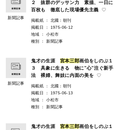
２ 抜群のデッサン力 素描、一日に
百枚も 徹底した現場優先主義
新聞記事
掲載紙
：
北國：朝刊
掲載日
：
1975-06-12
地域
：
小松市
種別
：
新聞記事
鬼才の生涯
宮
本
三
郎
画伯をしのぶ１
３ 具象に生きる 物に”心”注ぐ新手
法 裸婦、舞妓に内面の美を
新聞記事
掲載紙
：
北國：朝刊
掲載日
：
1975-06-13
地域
：
小松市
種別
：
新聞記事
鬼才の生涯
宮
本
三
郎
画伯をしのぶ１