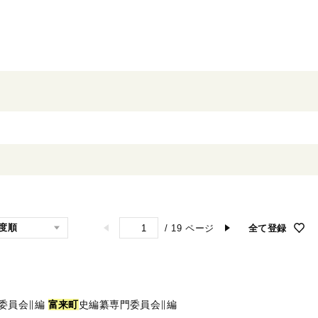
/
19
ページ
全て登録
委員会∥編
富
来
町
史編纂専門委員会∥編