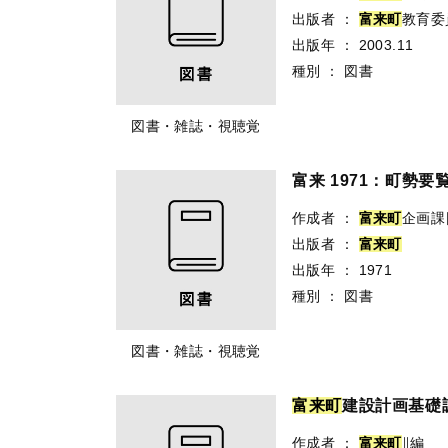
出版者
：
富
来
町
教育委
出版年
：
2003.11
種別
：
図書
図書・雑誌・視聴覚
富来 1971：町勢要
作成者
：
富
来
町
企画課
出版者
：
富
来
町
出版年
：
1971
種別
：
図書
図書・雑誌・視聴覚
富
来
町
建設計画基礎
作成者
：
富
来
町
∥編