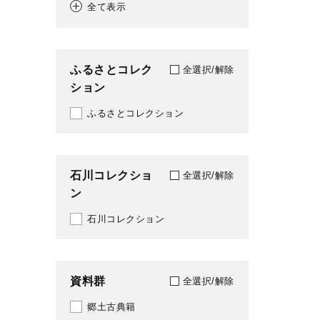
全て表示
1973
291
1974
317
ふるさとコレク
全選択/解除
1975
ション
318
1976
ふるさとコレクション
351
1977
361
1978
石川コレクショ
367
全選択/解除
ン
1979
374
石川コレクション
1980
375
1981
376
資料群
全選択/解除
1982
379
郷土古典籍
1983