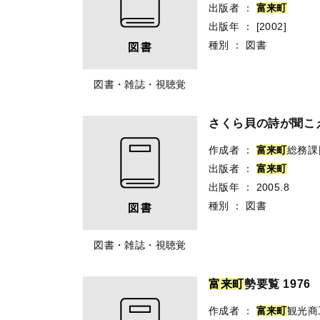
出版者
：
富
来
町
出版年
：
[2002]
種別
：
図書
図書・雑誌・視聴覚
さくら貝の詩が聞こ
作成者
：
富
来
町
総務課
出版者
：
富
来
町
出版年
：
2005.8
種別
：
図書
図書・雑誌・視聴覚
富
来
町
勢要覧 1976
作成者
：
富
来
町
観光商