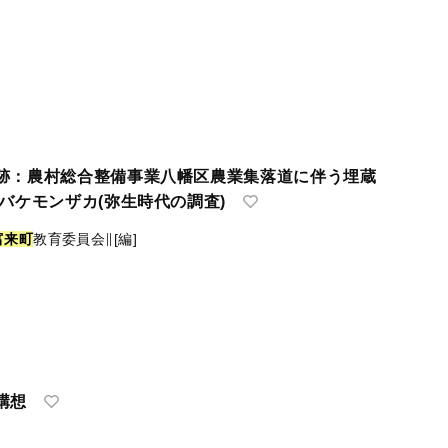
跡：農村総合整備事業八幡区農業集落道に伴う埋蔵
バケモンザカ(弥生時代の調査)
富
来
町
教育委員会∥[編]
構想