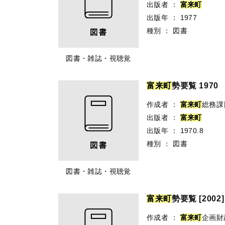
出版者
：
富
来
町
出版年
：
1977
種別
：
図書
図書・雑誌・視聴覚
富
来
町
勢要覧 1970
作成者
：
富
来
町
総務課
出版者
：
富
来
町
出版年
：
1970.8
種別
：
図書
図書・雑誌・視聴覚
富
来
町
勢要覧 [2002]
作成者
：
富
来
町
企画財