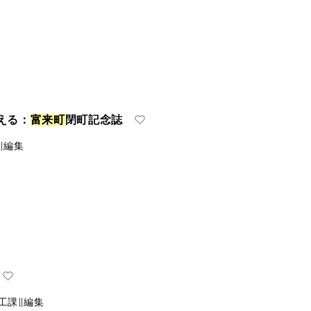
える：
富
来
町
閉町記念誌
∥編集
工課∥編集