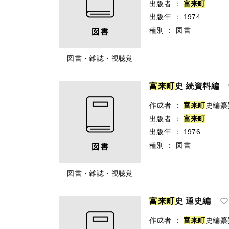
出版者
：
富
来
町
出版年
：
1974
種別
：
図書
図書・雑誌・視聴覚
富
来
町
史 続資料編
作成者
：
富
来
町
史編纂
出版者
：
富
来
町
出版年
：
1976
種別
：
図書
図書・雑誌・視聴覚
富
来
町
史 通史編
作成者
：
富
来
町
史編纂