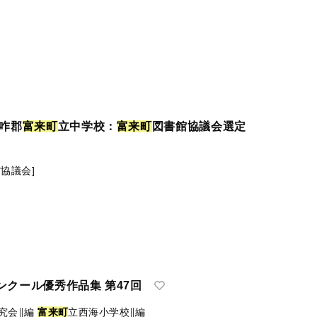
羽咋郡
富
来
町
立中学校：
富
来
町
図書館協議会選定
協議会]
クール優秀作品集 第47回
究会∥編
富
来
町
立西海小学校∥編