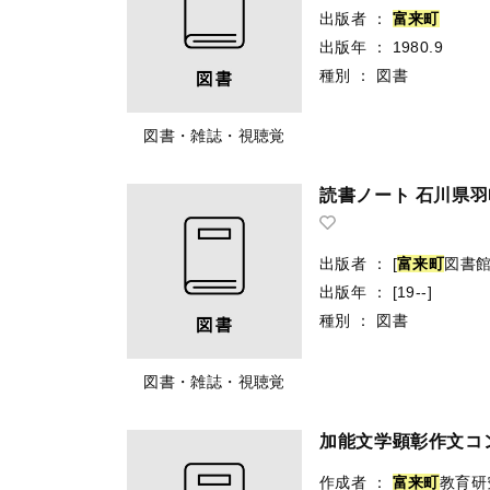
出版者
：
富
来
町
出版年
：
1980.9
種別
：
図書
図書・雑誌・視聴覚
読書ノート 石川県
出版者
：
[
富
来
町
図書館
出版年
：
[19--]
種別
：
図書
図書・雑誌・視聴覚
加能文学顕彰作文コン
作成者
：
富
来
町
教育研