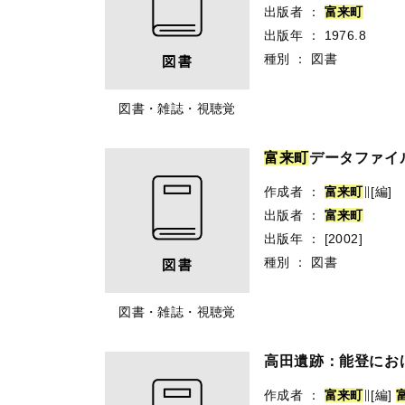
出版者
：
富
来
町
出版年
：
1976.8
種別
：
図書
図書・雑誌・視聴覚
富
来
町
データファイル 
作成者
：
富
来
町
∥[編]
出版者
：
富
来
町
出版年
：
[2002]
種別
：
図書
図書・雑誌・視聴覚
高田遺跡：能登にお
作成者
：
富
来
町
∥[編]