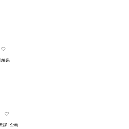
∥編集
政課∥企画