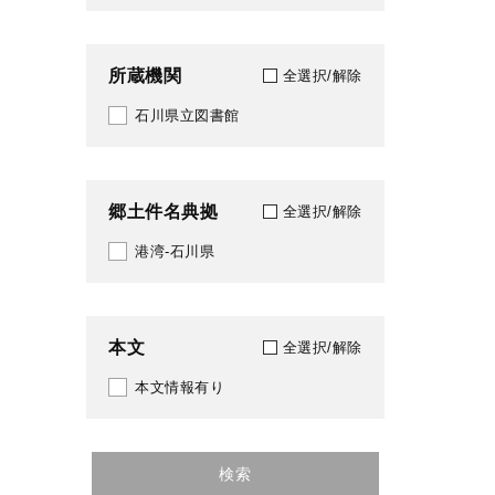
382
1984
385
所蔵機関
全選択/解除
1985
388
石川県立図書館
1986
391
1987
470
郷土件名典拠
全選択/解除
1988
484
港湾-石川県
1989
498
1990
519
本文
全選択/解除
1991
526
本文情報有り
1992
587
1993
601
検索
1994