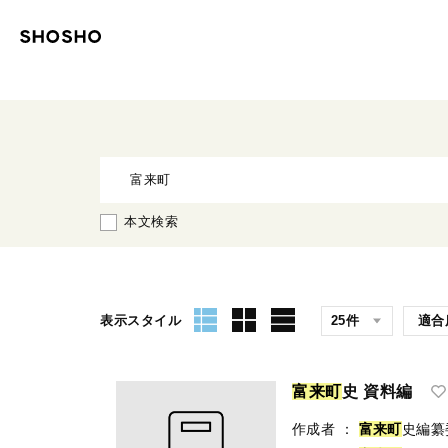
本文検索
表示スタイル
富
来
町
史 資料編
作成者
：
富
来
町
史編纂