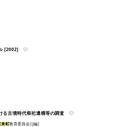
[2002]
ける古墳時代祭祀遺構等の調査
富
来
町
教育委員会∥[編]