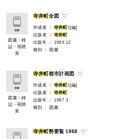
寺
井
町
全図
作成者
：
寺
井
町
∥[編]
出版者
：
寺
井
町
図書・雑
出版年
：
1983.12
誌・視聴
種別
：
図書
覚
寺
井
町
都市計画図
作成者
：
寺
井
町
∥[編]
出版者
：
寺
井
町
図書・雑
出版年
：
1987.3
誌・視聴
種別
：
図書
覚
寺
井
町
勢要覧 1968