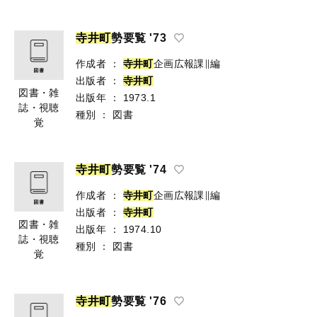
寺
井
町
勢要覧 '73
作成者
：
寺
井
町
企画広報課∥編
出版者
：
寺
井
町
図書・雑
出版年
：
1973.1
誌・視聴
種別
：
図書
覚
寺
井
町
勢要覧 '74
作成者
：
寺
井
町
企画広報課∥編
出版者
：
寺
井
町
図書・雑
出版年
：
1974.10
誌・視聴
種別
：
図書
覚
寺
井
町
勢要覧 '76