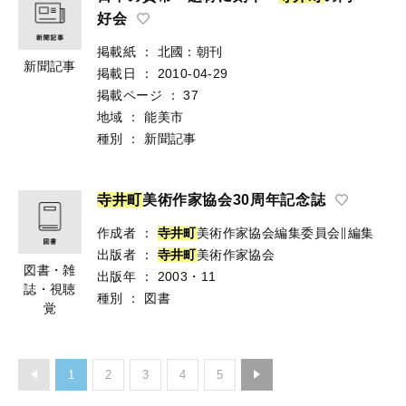
好会
掲載紙
：
北國：朝刊
新聞記事
掲載日
：
2010-04-29
掲載ページ
：
37
地域
：
能美市
種別
：
新聞記事
寺
井
町
美術作家協会30周年記念誌
作成者
：
寺
井
町
美術作家協会編集委員会∥編集
出版者
：
寺
井
町
美術作家協会
図書・雑
出版年
：
2003・11
誌・視聴
種別
：
図書
覚
1
2
3
4
5