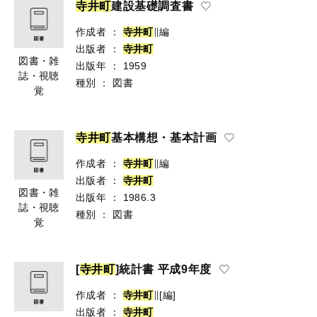
寺
井
町
建設基礎調査書
作成者
：
寺
井
町
∥編
出版者
：
寺
井
町
図書・雑
出版年
：
1959
誌・視聴
種別
：
図書
覚
寺
井
町
基本構想・基本計画
作成者
：
寺
井
町
∥編
出版者
：
寺
井
町
図書・雑
出版年
：
1986.3
誌・視聴
種別
：
図書
覚
[
寺
井
町
]統計書 平成9年度
作成者
：
寺
井
町
∥[編]
出版者
：
寺
井
町