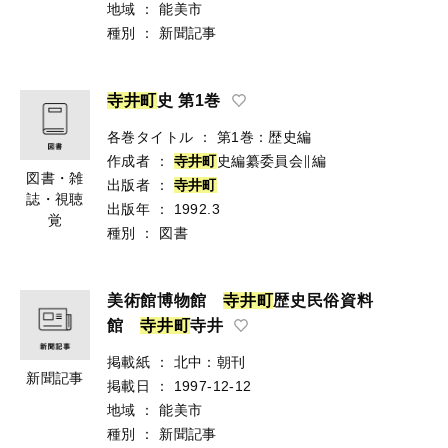
地域
：
能美市
種別
：
新聞記事
寺
井
町
史 第1巻
各巻タイトル
：
第1巻：歴史編
作成者
：
寺
井
町
史編纂委員会∥編
図書・雑
出版者
：
寺
井
町
誌・視聴
出版年
：
1992.3
覚
種別
：
図書
美術館博物館
寺
井
町
歴史民俗資料
館
寺
井
町
寺井
掲載紙
：
北中：朝刊
新聞記事
掲載日
：
1997-12-12
地域
：
能美市
種別
：
新聞記事