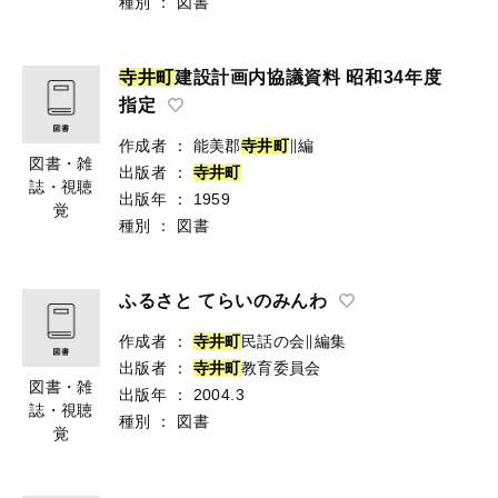
種別
：
図書
寺
井
町
建設計画内協議資料 昭和34年度
指定
作成者
：
能美郡
寺
井
町
∥編
図書・雑
出版者
：
寺
井
町
誌・視聴
出版年
：
1959
覚
種別
：
図書
ふるさと てらいのみんわ
作成者
：
寺
井
町
民話の会∥編集
出版者
：
寺
井
町
教育委員会
図書・雑
出版年
：
2004.3
誌・視聴
種別
：
図書
覚