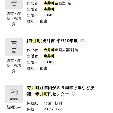
作成者
：
寺
井
町
企画室∥編
出版者
：
寺
井
町
図書・雑
出版年
：
1968
誌・視聴
種別
：
図書
覚
[
寺
井
町
]統計書 平成10年度
作成者
：
寺
井
町
企画広報課∥編
出版者
：
寺
井
町
図書・雑
出版年
：
1998.8
誌・視聴
種別
：
図書
覚
寺
井
町
荘年団が５５周年行事など決
議
寺
井
町
民センター
掲載紙
：
北國：朝刊
新聞記事
掲載日
：
2011-01-23