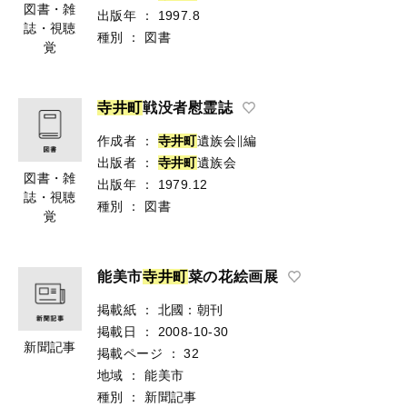
図書・雑
出版年
：
1997.8
誌・視聴
種別
：
図書
覚
寺
井
町
戦没者慰霊誌
作成者
：
寺
井
町
遺族会∥編
出版者
：
寺
井
町
遺族会
図書・雑
出版年
：
1979.12
誌・視聴
種別
：
図書
覚
能美市
寺
井
町
菜の花絵画展
掲載紙
：
北國：朝刊
掲載日
：
2008-10-30
新聞記事
掲載ページ
：
32
地域
：
能美市
種別
：
新聞記事