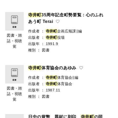
寺
井
町
35周年記念町勢要覧：心のふれ
あう町 Terai
作成者
：
寺
井
町
企画広報課∥編
図書・雑
出版者
：
寺
井
町
役場
誌・視聴
出版年
：
1991.9
覚
種別
：
図書
寺
井
町
体育協会のあゆみ
作成者
：
寺
井
町
体育協会∥編
出版者
：
寺
井
町
体育協会
図書・雑
出版年
：
1987.11
誌・視聴
種別
：
図書
覚
日中の貨幣 題材に刻印
寺
井
町
の同