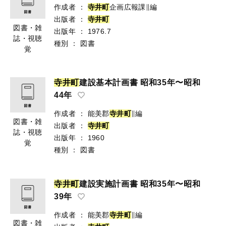
作成者
：
寺
井
町
企画広報課∥編
出版者
：
寺
井
町
図書・雑
出版年
：
1976.7
誌・視聴
種別
：
図書
覚
寺
井
町
建設基本計画書 昭和35年〜昭和
44年
作成者
：
能美郡
寺
井
町
∥編
図書・雑
出版者
：
寺
井
町
誌・視聴
出版年
：
1960
覚
種別
：
図書
寺
井
町
建設実施計画書 昭和35年〜昭和
39年
作成者
：
能美郡
寺
井
町
∥編
図書・雑