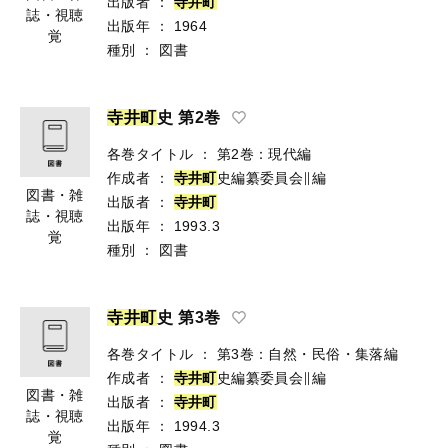
出版者
：
寺
井
町
誌・視聴
出版年
：
1964
覚
種別
：
図書
寺
井
町
史 第2巻
各巻タイトル
：
第2巻：現代編
作成者
：
寺
井
町
史編纂委員会∥編
図書・雑
出版者
：
寺
井
町
誌・視聴
出版年
：
1993.3
覚
種別
：
図書
寺
井
町
史 第3巻
各巻タイトル
：
第3巻：自然・民俗・集落編
作成者
：
寺
井
町
史編纂委員会∥編
図書・雑
出版者
：
寺
井
町
誌・視聴
出版年
：
1994.3
覚