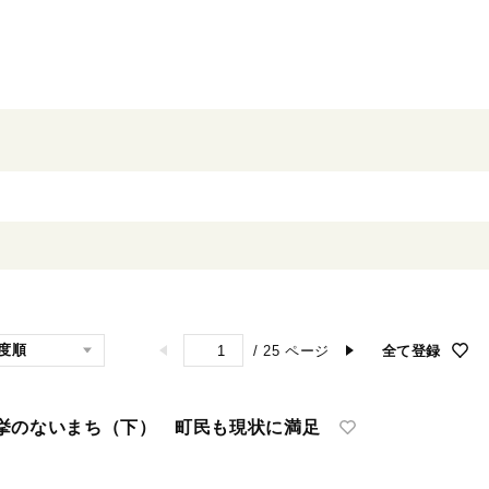
/
25
ページ
全て登録
挙のないまち（下） 町民も現状に満足