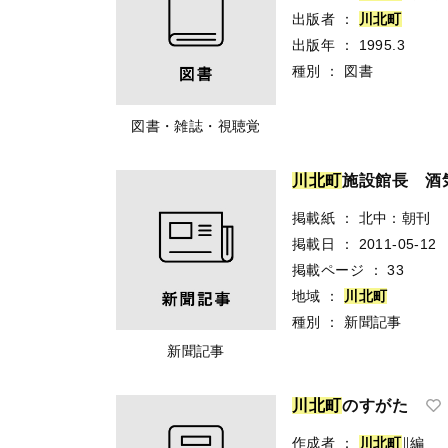
出版者
：
川
北
町
出版年
：
1995.3
種別
：
図書
図書・雑誌・視聴覚
川
北
町
施設館長 酒
掲載紙
：
北中：朝刊
掲載日
：
2011-05-12
掲載ページ
：
33
地域
：
川
北
町
種別
：
新聞記事
新聞記事
川
北
町
のすがた
作成者
：
川
北
町
∥編