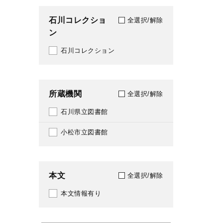
1999
石川コレクショ
694
全選択/解除
ン
2000
696
石川コレクション
2001
706
2002
783
所蔵機関
全選択/解除
2003
789
石川県立図書館
2004
911
小松市立図書館
2005
913
2006
946
本文
全選択/解除
2007
本文情報有り
2008
2009