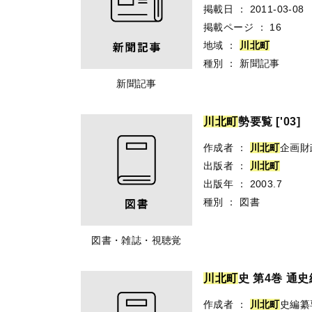
掲載日
：
2011-03-08
掲載ページ
：
16
地域
：
川
北
町
種別
：
新聞記事
新聞記事
川
北
町
勢要覧 ['03]
作成者
：
川
北
町
企画財
出版者
：
川
北
町
出版年
：
2003.7
種別
：
図書
図書・雑誌・視聴覚
川
北
町
史 第4巻 通史
作成者
：
川
北
町
史編纂