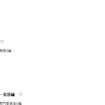
興課∥編
然・生活編
専門委員会∥編