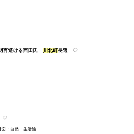
 明言避ける西田氏
川
北
町
長選
付図：自然・生活編