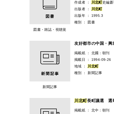
作成者
：
川
北
町
史編纂
出版者
：
川
北
町
出版年
：
1995.3
種別
：
図書
図書・雑誌・視聴覚
友好都市の中国・興
掲載紙
：
北國：朝刊
掲載日
：
1994-09-26
地域
：
川
北
町
種別
：
新聞記事
新聞記事
川
北
町
長町議選 選
掲載紙
：
北中：朝刊