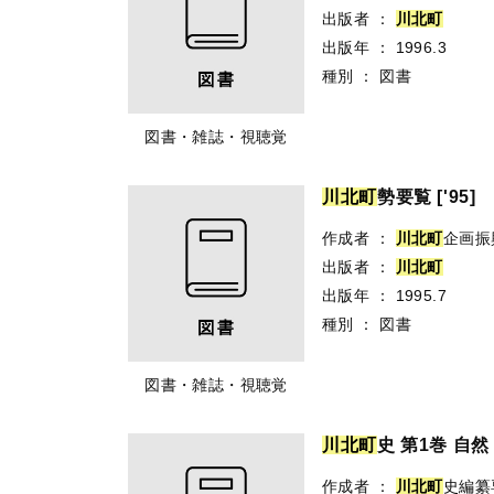
出版者
：
川
北
町
出版年
：
1996.3
種別
：
図書
図書・雑誌・視聴覚
川
北
町
勢要覧 ['95]
作成者
：
川
北
町
企画振
出版者
：
川
北
町
出版年
：
1995.7
種別
：
図書
図書・雑誌・視聴覚
川
北
町
史 第1巻 自
作成者
：
川
北
町
史編纂