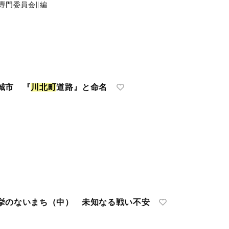
専門委員会∥編
城市 『
川
北
町
道路』と命名
挙のないまち（中） 未知なる戦い不安