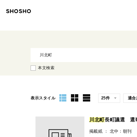
本文検索
表示スタイル
川
北
町
長町議選 選
掲載紙
：
北中：朝刊