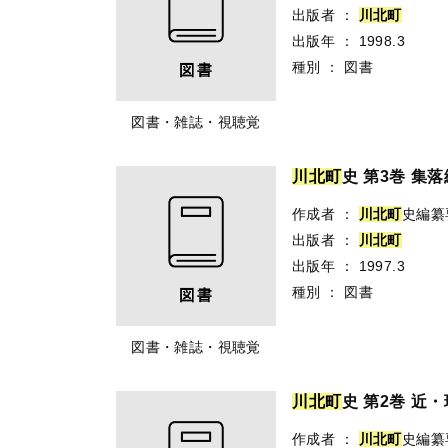
出版者
：
川
北
町
出版年
：
1998.3
種別
：
図書
図書・雑誌・視聴覚
川
北
町
史 第3巻 集落
作成者
：
川
北
町
史編纂
出版者
：
川
北
町
出版年
：
1997.3
種別
：
図書
図書・雑誌・視聴覚
川
北
町
史 第2巻 近
作成者
：
川
北
町
史編纂