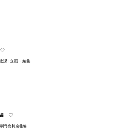
政課∥企画・編集
編
専門委員会∥編