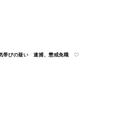
気帯びの疑い 逮捕、懲戒免職