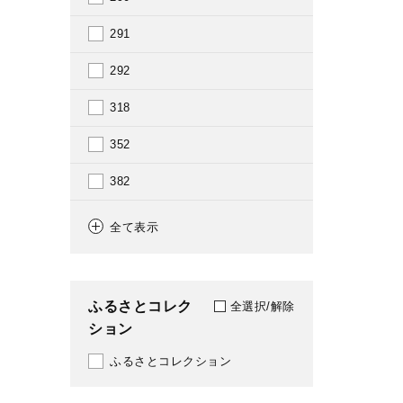
1988
291
1989
292
1990
318
1991
352
1992
382
1993
388
全て表示
1994
472
1995
517
ふるさとコレク
全選択/解除
1996
ション
519
1997
ふるさとコレクション
611
1998
616