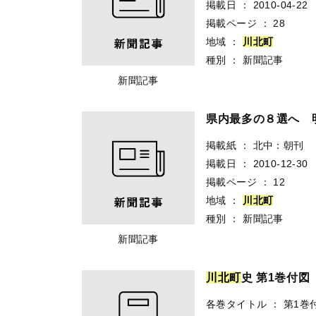
掲載日
：
2010-04-22
掲載ページ
：
28
地域
：
川
北
町
種別
：
新聞記事
新聞記事
県内最多の８選へ
掲載紙
：
北中：朝刊
掲載日
：
2010-12-30
掲載ページ
：
12
地域
：
川
北
町
種別
：
新聞記事
新聞記事
川
北
町
史 第1巻付図
各巻タイトル
：
第1巻