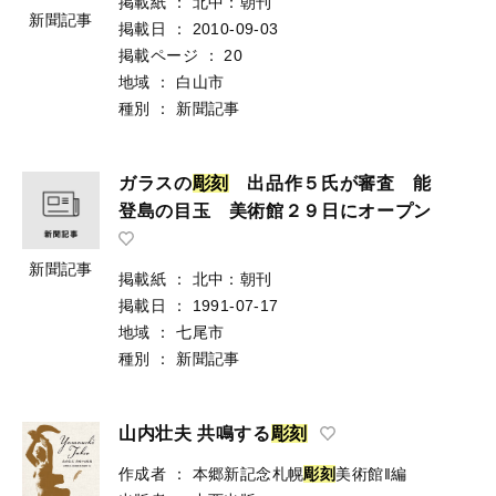
掲載紙
：
北中：朝刊
新聞記事
掲載日
：
2010-09-03
掲載ページ
：
20
地域
：
白山市
種別
：
新聞記事
ガラスの
彫
刻
出品作５氏が審査 能
登島の目玉 美術館２９日にオープン
新聞記事
掲載紙
：
北中：朝刊
掲載日
：
1991-07-17
地域
：
七尾市
種別
：
新聞記事
山内壮夫 共鳴する
彫
刻
作成者
：
本郷新記念札幌
彫
刻
美術館‖編