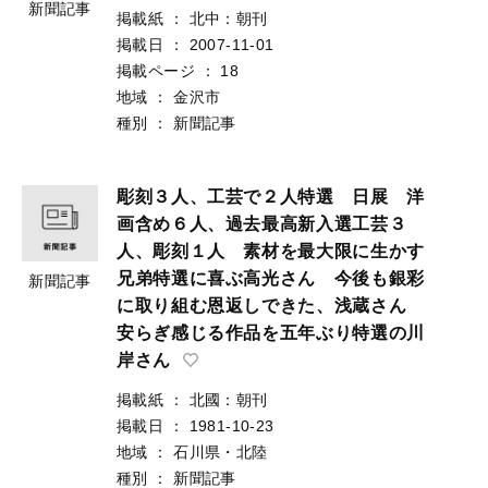
新聞記事
掲載紙
：
北中：朝刊
掲載日
：
2007-11-01
掲載ページ
：
18
地域
：
金沢市
種別
：
新聞記事
彫刻３人、工芸で２人特選 日展 洋
画含め６人、過去最高新入選工芸３
人、彫刻１人 素材を最大限に生かす
兄弟特選に喜ぶ高光さん 今後も銀彩
新聞記事
に取り組む恩返しできた、浅蔵さん
安らぎ感じる作品を五年ぶり特選の川
岸さん
掲載紙
：
北國：朝刊
掲載日
：
1981-10-23
地域
：
石川県・北陸
種別
：
新聞記事