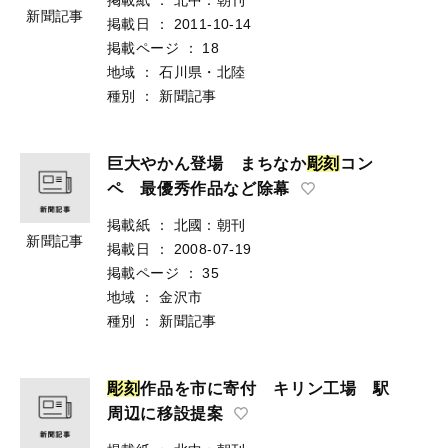
新聞記事
掲載日
：
2011-10-14
掲載ページ
：
18
地域
：
石川県・北陸
種別
：
新聞記事
巨大やかん登場 まちなか
彫
刻
コン
ペ 最優秀作品など除幕
掲載紙
：
北國：朝刊
新聞記事
掲載日
：
2008-07-19
掲載ページ
：
35
地域
：
金沢市
種別
：
新聞記事
彫
刻
作品を市に寄付 キリン工場 駅
周辺に移設提案