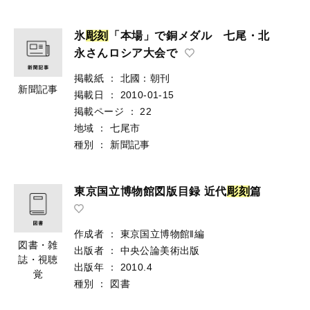
氷
彫
刻
「本場」で銅メダル 七尾・北
永さんロシア大会で
掲載紙
：
北國：朝刊
新聞記事
掲載日
：
2010-01-15
掲載ページ
：
22
地域
：
七尾市
種別
：
新聞記事
東京国立博物館図版目録 近代
彫
刻
篇
作成者
：
東京国立博物館‖編
図書・雑
出版者
：
中央公論美術出版
誌・視聴
出版年
：
2010.4
覚
種別
：
図書