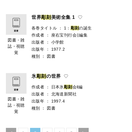
世界
彫
刻
美術全集 1
各巻タイトル
：
1：
彫
刻
の誕生
作成者
：
座右宝刊行会∥編集
図書・雑
出版者
：
小学館
誌・視聴
出版年
：
1977.2
覚
種別
：
図書
氷
彫
刻
の世界
作成者
：
日本氷
彫
刻
会‖編
出版者
：
北海道新聞社
図書・雑
出版年
：
1997.4
誌・視聴
種別
：
図書
覚