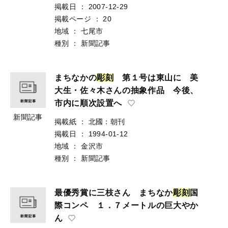
掲載日
：
2007-12-29
掲載ページ
：
20
地域
：
七尾市
種別
：
新聞記事
まちなかの
彫
刻
第１号は東山に 美
大生・佐々木さんの抽象作品 今後、
市内に順次設置へ
新聞記事
掲載紙
：
北國：朝刊
掲載日
：
1994-01-12
地域
：
金沢市
種別
：
新聞記事
最優秀賞に三枝さん まちなか
彫
刻
国
際コンペ １．７メートルの巨大やか
ん