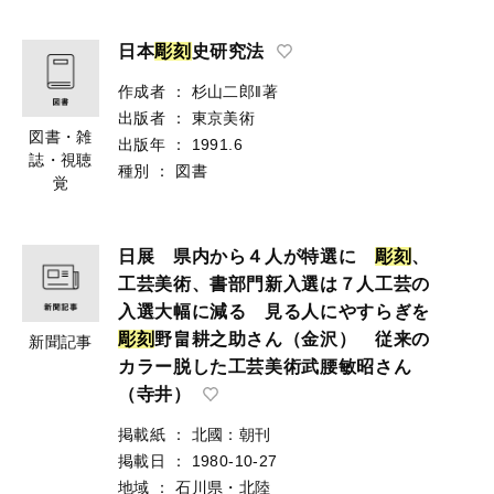
日本
彫
刻
史研究法
作成者
：
杉山二郎‖著
出版者
：
東京美術
図書・雑
出版年
：
1991.6
誌・視聴
種別
：
図書
覚
日展 県内から４人が特選に
彫
刻
、
工芸美術、書部門新入選は７人工芸の
入選大幅に減る 見る人にやすらぎを
彫
刻
野畠耕之助さん（金沢） 従来の
新聞記事
カラー脱した工芸美術武腰敏昭さん
（寺井）
掲載紙
：
北國：朝刊
掲載日
：
1980-10-27
地域
：
石川県・北陸