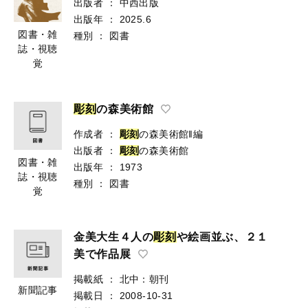
出版者
：
中西出版
出版年
：
2025.6
図書・雑
種別
：
図書
誌・視聴
覚
彫
刻
の森美術館
作成者
：
彫
刻
の森美術館‖編
出版者
：
彫
刻
の森美術館
図書・雑
出版年
：
1973
誌・視聴
種別
：
図書
覚
金美大生４人の
彫
刻
や絵画並ぶ、２１
美で作品展
掲載紙
：
北中：朝刊
新聞記事
掲載日
：
2008-10-31