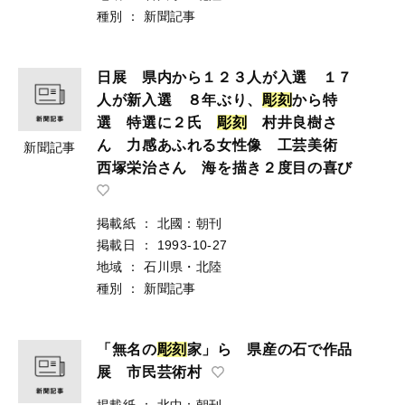
種別
：
新聞記事
日展 県内から１２３人が入選 １７
人が新入選 ８年ぶり、
彫
刻
から特
選 特選に２氏
彫
刻
村井良樹さ
ん 力感あふれる女性像 工芸美術
新聞記事
西塚栄治さん 海を描き２度目の喜び
掲載紙
：
北國：朝刊
掲載日
：
1993-10-27
地域
：
石川県・北陸
種別
：
新聞記事
「無名の
彫
刻
家」ら 県産の石で作品
展 市民芸術村
掲載紙
：
北中：朝刊