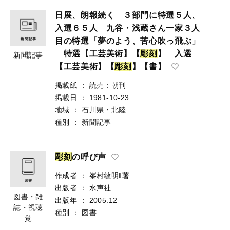
日展、朗報続く ３部門に特選５人、
入選６５人 九谷・浅蔵さん一家３人
目の特選「夢のよう、苦心吹っ飛ぶ」
特選【工芸美術】【
彫
刻
】 入選
新聞記事
【工芸美術】【
彫
刻
】【書】
掲載紙
：
読売：朝刊
掲載日
：
1981-10-23
地域
：
石川県・北陸
種別
：
新聞記事
彫
刻
の呼び声
作成者
：
峯村敏明‖著
出版者
：
水声社
図書・雑
出版年
：
2005.12
誌・視聴
種別
：
図書
覚