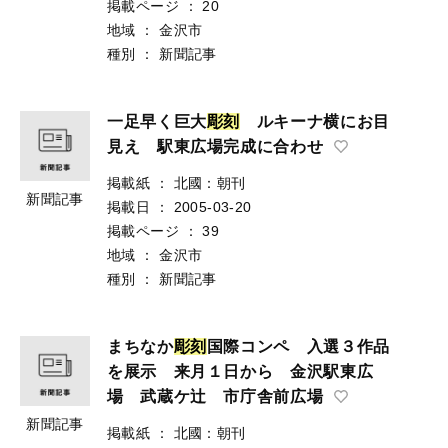
掲載ページ
：
20
地域
：
金沢市
種別
：
新聞記事
一足早く巨大
彫
刻
ルキーナ横にお目
見え 駅東広場完成に合わせ
掲載紙
：
北國：朝刊
新聞記事
掲載日
：
2005-03-20
掲載ページ
：
39
地域
：
金沢市
種別
：
新聞記事
まちなか
彫
刻
国際コンペ 入選３作品
を展示 来月１日から 金沢駅東広
場 武蔵ケ辻 市庁舎前広場
新聞記事
掲載紙
：
北國：朝刊