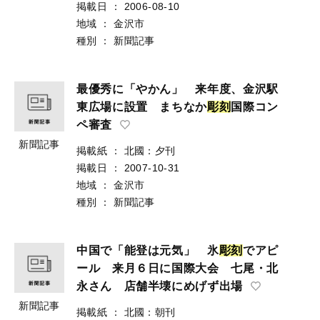
掲載日
：
2006-08-10
地域
：
金沢市
種別
：
新聞記事
最優秀に「やかん」 来年度、金沢駅
東広場に設置 まちなか
彫
刻
国際コン
ペ審査
新聞記事
掲載紙
：
北國：夕刊
掲載日
：
2007-10-31
地域
：
金沢市
種別
：
新聞記事
中国で「能登は元気」 氷
彫
刻
でアピ
ール 来月６日に国際大会 七尾・北
永さん 店舗半壊にめげず出場
新聞記事
掲載紙
：
北國：朝刊