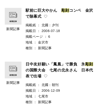
駅前に巨大やかん
彫
刻
コンペ 金沢
で除幕式
掲載紙
：
北國：夕刊
新聞記事
掲載日
：
2008-07-18
掲載ページ
：
6
地域
：
金沢市
種別
：
新聞記事
日中友好願い「鳳凰」で勝負 氷
彫
刻
の国際大会 七尾の北永さん 日本代
表で出場
新聞記事
掲載紙
：
北國：朝刊
掲載日
：
2006-12-09
地域
：
七尾市
種別
：
新聞記事