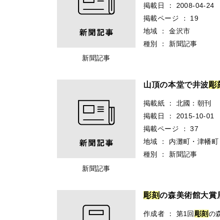
掲載日
：
2008-04-24
掲載ページ
：
19
地域
：
金沢市
種別
：
新聞記事
新聞記事
山頂の本堂で井波
彫
掲載紙
：
北國：朝刊
掲載日
：
2015-10-01
掲載ページ
：
37
地域
：
内灘町・津幡町
種別
：
新聞記事
新聞記事
彫
刻
の森美術館大賞展
作成者
：
第1回
彫刻
の