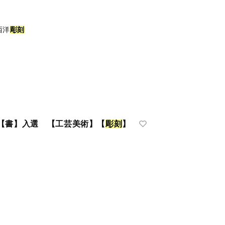
西洋
彫
刻
【書】入選 【工芸美術】【
彫
刻
】