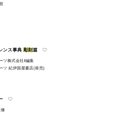
館
レンス事典
彫
刻
篇
ーツ株式会社‖編集
ーツ
紀伊国屋書店(発売)
ー
監修