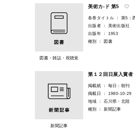
掲載紙
：
北國：朝刊
掲載日
：
2001-03-07
地域
：
石川県・北陸
種別
：
新聞記事
新聞記事
美術カ-ド 第5
各巻タイトル
：
第5：
出版者
：
美術出版社
出版年
：
1953
種別
：
図書
図書・雑誌・視聴覚
第１２回日展入賞者
掲載紙
：
毎日：朝刊