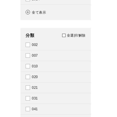
1915
全て表示
1916
1917
分類
全選択/解除
1918
002
1919
007
1920
010
1921
020
1922
021
1924
031
1925
041
1926