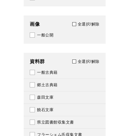
1941
145
1942
148
画像
全選択/解除
1943
157
一般公開
1946
159
1947
160
資料群
全選択/解除
1948
162
一般古典籍
1949
164
郷土古典籍
1950
175
森田文庫
1951
180
饒石文庫
1952
182
県立図書館収集文書
1953
184
フラーシェム氏収集文書