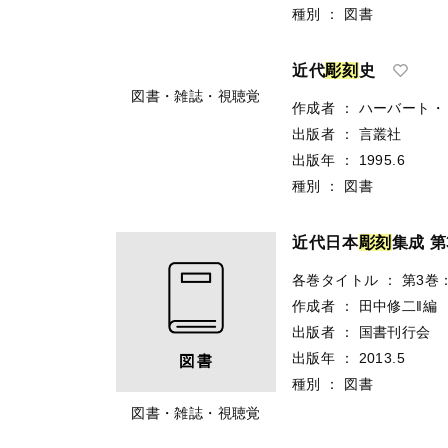
出版者
：
芸術新聞社
出版年
：
2020.4
種別
：
図書
図書・雑誌・視聴覚
近代
彫
刻
史
作成者
：
ハーバート・
出版者
：
言叢社
出版年
：
1995.6
種別
：
図書
図書・雑誌・視聴覚
近代日本
彫
刻
集成 第
各巻タイトル
：
第3巻