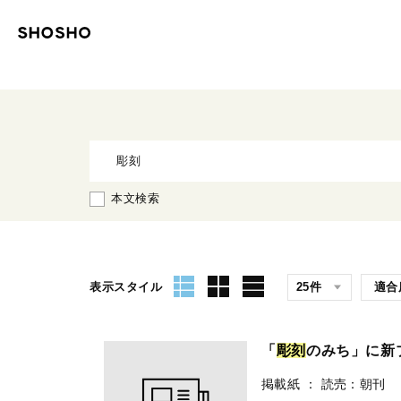
本文検索
表示スタイル
「
彫
刻
のみち」に新
掲載紙
：
読売：朝刊