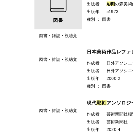
出版者
：
彫
刻
の森美術
出版年
：
c1973
種別
：
図書
図書・雑誌・視聴覚
日本美術作品レファ
作成者
：
日外アソシエ
出版者
：
日外アソシエ
出版年
：
2000.2
種別
：
図書
図書・雑誌・視聴覚
現代
彫
刻
アンソロジ
作成者
：
芸術新聞社‖