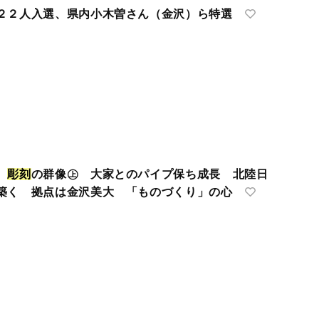
２２人入選、県内小木曽さん（金沢）ら特選
２
彫
刻
の群像㊤ 大家とのパイプ保ち成長 北陸日
築く 拠点は金沢美大 「ものづくり」の心