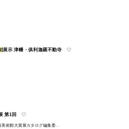
刻
展示 津幡・俱利迦羅不動寺
 第1回
森美術館大賞展カタログ編集委...