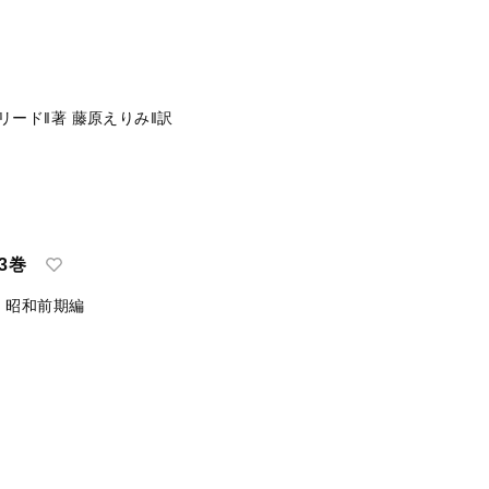
リード‖著
藤原えりみ‖訳
3巻
：昭和前期編