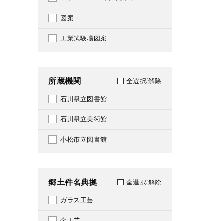
1954
185
図案
1955
186
工業試験場図案
1956
188
1957
190
所蔵機関
全選択/解除
1958
191
石川県立図書館
1959
193
石川県立美術館
1960
198
小松市立図書館
1961
199
1962
202
郷土件名典拠
全選択/解除
1963
204
ガラス工芸
1964
209
金工芸