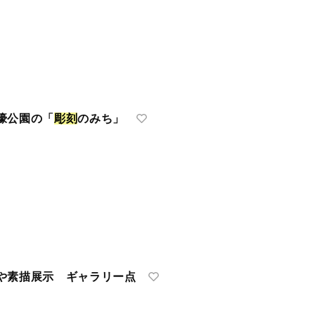
濠公園の「
彫
刻
のみち」
や素描展示 ギャラリー点