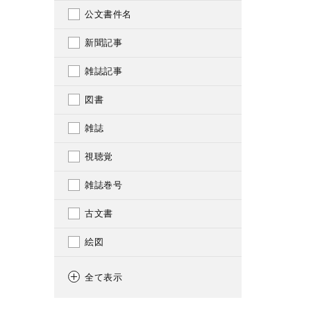
公文書件名
新聞記事
雑誌記事
図書
雑誌
視聴覚
雑誌巻号
古文書
絵図
図案
全て表示
一枚摺