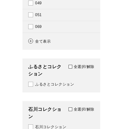
049
1927
051
1928
069
1929
080
全て表示
1930
081
1933
104
ふるさとコレク
全選択/解除
1934
ション
120
1936
ふるさとコレクション
121
1938
131
1939
石川コレクショ
134
全選択/解除
ン
1940
141
石川コレクション