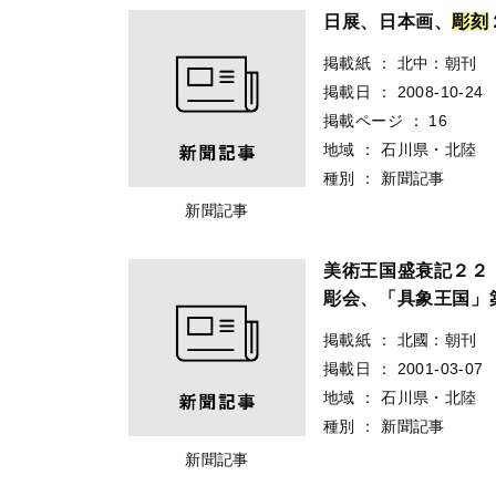
作成者
：
田中修二‖編
出版者
：
国書刊行会
出版年
：
2013.5
種別
：
図書
図書・雑誌・視聴覚
日展、日本画、
彫
刻
掲載紙
：
北中：朝刊
掲載日
：
2008-10-24
掲載ページ
：
16
地域
：
石川県・北陸
種別
：
新聞記事
新聞記事
美術王国盛衰記２
彫会、「具象王国」