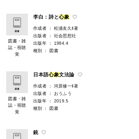
李白：詩と
心
象
作成者
：
松浦友久‖著
出版者
：
社会思想社
図書・雑
出版年
：
1984.4
誌・視聴
種別
：
図書
覚
日本語
心
象
文法論
作成者
：
河原修一‖著
出版者
：
おうふう
図書・雑
出版年
：
2019.5
誌・視聴
種別
：
図書
覚
銃