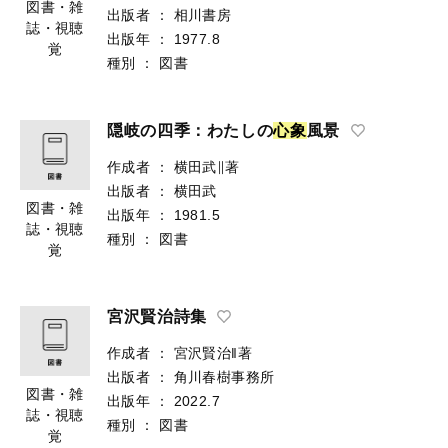
図書・雑
出版者
：
相川書房
誌・視聴
出版年
：
1977.8
覚
種別
：
図書
隠岐の四季：わたしの
心
象
風景
作成者
：
横田武∥著
出版者
：
横田武
図書・雑
出版年
：
1981.5
誌・視聴
種別
：
図書
覚
宮沢賢治詩集
作成者
：
宮沢賢治‖著
出版者
：
角川春樹事務所
図書・雑
出版年
：
2022.7
誌・視聴
種別
：
図書
覚