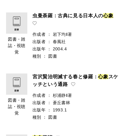
虫曼荼羅：古典に見る日本人の
心
象
作成者
：
岩下均‖著
図書・雑
出版者
：
春風社
誌・視聴
出版年
：
2004.4
覚
種別
：
図書
宮沢賢治明滅する春と修羅：
心
象
スケ
ッチという通路
作成者
：
杉浦静‖著
図書・雑
出版者
：
蒼丘書林
誌・視聴
出版年
：
1993.1
覚
種別
：
図書