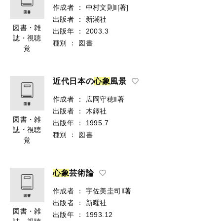
作成者
：
中村文則‖[著]
出版者
：
新潮社
図書・雑
出版年
：
2003.3
誌・視聴
種別
：
図書
覚
近代日本の
心
象
風景
作成者
：
広岡守穂‖著
出版者
：
木鐸社
図書・雑
出版年
：
1995.7
誌・視聴
種別
：
図書
覚
心
象
芸術論
作成者
：
宇佐美圭司‖著
出版者
：
新曜社
図書・雑
出版年
：
1993.12