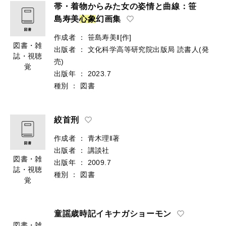
帯・着物からみた女の姿情と曲線：笹
島寿美
心
象
幻画集
作成者
：
笹島寿美‖[作]
図書・雑
出版者
：
文化科学高等研究院出版局
読書人(発
誌・視聴
売)
覚
出版年
：
2023.7
種別
：
図書
絞首刑
作成者
：
青木理‖著
出版者
：
講談社
図書・雑
出版年
：
2009.7
誌・視聴
種別
：
図書
覚
童謡歳時記イキナガショーモン
図書・雑