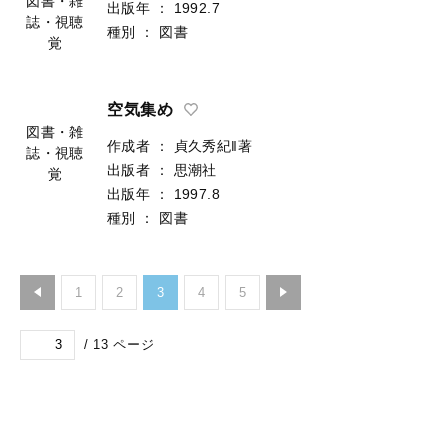
図書・雑
出版年
：
1992.7
誌・視聴
種別
：
図書
覚
空気集め
図書・雑
作成者
：
貞久秀紀‖著
誌・視聴
出版者
：
思潮社
覚
出版年
：
1997.8
種別
：
図書
1
2
3
4
5
/
13
ページ