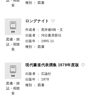
誌・視聴
種別
：
図書
覚
ロングナイト
作成者
：
黒井健‖画・文
出版者
：
河出書房新社
図書・雑
出版年
：
1995.11
誌・視聴
種別
：
図書
覚
現代書道代表撰集 1978年度版
出版者
：
広論社
出版年
：
1978
図書・雑
種別
：
図書
誌・視聴
覚