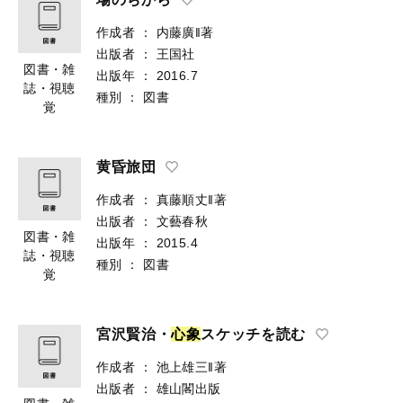
作成者
：
内藤廣‖著
出版者
：
王国社
図書・雑
出版年
：
2016.7
誌・視聴
種別
：
図書
覚
黄昏旅団
作成者
：
真藤順丈‖著
出版者
：
文藝春秋
図書・雑
出版年
：
2015.4
誌・視聴
種別
：
図書
覚
宮沢賢治・
心
象
スケッチを読む
作成者
：
池上雄三‖著
出版者
：
雄山閣出版