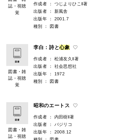
作成者
：
つじよりひこ‖著
誌・視聴
出版者
：
新風舎
覚
出版年
：
2001.7
種別
：
図書
李白：詩と
心
象
作成者
：
松浦友久‖著
出版者
：
社会思想社
図書・雑
出版年
：
1972
誌・視聴
種別
：
図書
覚
昭和のエートス
作成者
：
内田樹‖著
出版者
：
バジリコ
図書・雑
出版年
：
2008.12
誌・視聴
種別
：
図書