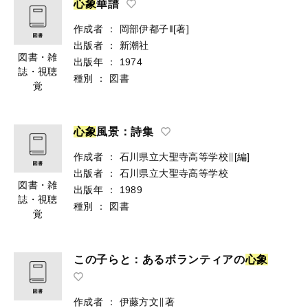
心
象
華譜
作成者
：
岡部伊都子‖[著]
出版者
：
新潮社
図書・雑
出版年
：
1974
誌・視聴
種別
：
図書
覚
心
象
風景：詩集
作成者
：
石川県立大聖寺高等学校∥[編]
出版者
：
石川県立大聖寺高等学校
図書・雑
出版年
：
1989
誌・視聴
種別
：
図書
覚
この子らと：あるボランティアの
心
象
作成者
：
伊藤方文∥著