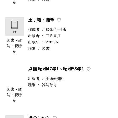
覚
玉手箱：随筆
作成者
：
松永伍一‖著
出版者
：
三月書房
図書・雑
出版年
：
2003.6
誌・視聴
種別
：
図書
覚
点描 昭和47年1～昭和58年1
出版者
：
美術報知社
種別
：
雑誌巻号
図書・雑
誌・視聴
覚
場のちから