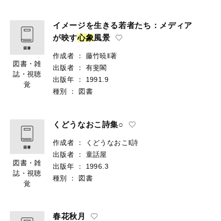
イメージを生きる若者たち：メディア
が映す
心
象
風景
作成者
：
藤竹暁‖著
図書・雑
出版者
：
有斐閣
誌・視聴
出版年
：
1991.9
覚
種別
：
図書
くどうなおこ詩集○
作成者
：
くどうなおこ‖詩
出版者
：
童話屋
図書・雑
出版年
：
1996.3
誌・視聴
種別
：
図書
覚
春花秋月