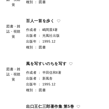
種別
：
図書
覚
百人一首を歩く
図書・雑
作成者
：
嶋岡晨‖著
誌・視聴
出版者
：
光風社出版
覚
出版年
：
1995.12
種別
：
図書
風を写すいのちを写す
図書・雑
作成者
：
半田信和‖著
誌・視聴
出版者
：
新風舎
覚
出版年
：
1995.12
種別
：
図書
出口王仁三郎著作集 第5巻