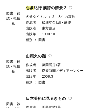
心
象
紀行 漢詩の情景 2
図書・雑
各巻タイトル
：
2：人生の哀歓
誌・視聴
作成者
：
松浦友久‖編・解説
覚
出版者
：
東方書店
出版年
：
1990.10
種別
：
図書
山頭火の謎
図書・雑
作成者
：
藤岡照房‖著
誌・視聴
出版者
：
愛媛新聞メディアセンター
覚
出版年
：
2008.3
種別
：
図書
日本美術に見るきもの
図書・雑
作成者
：
近藤富枝‖著