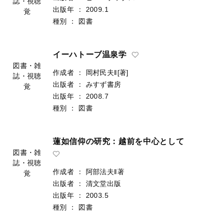
誌・視聴
出版年
：
2009.1
覚
種別
：
図書
イーハトーブ温泉学
図書・雑
作成者
：
岡村民夫‖[著]
誌・視聴
出版者
：
みすず書房
覚
出版年
：
2008.7
種別
：
図書
蓮如信仰の研究：越前を中心として
図書・雑
誌・視聴
作成者
：
阿部法夫‖著
覚
出版者
：
清文堂出版
出版年
：
2003.5
種別
：
図書