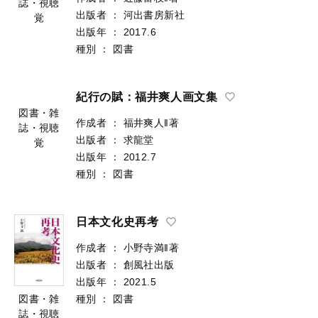
誌・視聴
出版者
：
河出書房新社
覚
出版年
：
2017.6
種別
：
図書
紀行の賦：福井爽人画文集
図書・雑
作成者
：
福井爽人‖著
誌・視聴
出版者
：
求龍堂
覚
出版年
：
2012.7
種別
：
図書
日本文化史再考
作成者
：
小野寺満‖著
出版者
：
創風社出版
出版年
：
2021.5
種別
：
図書
図書・雑
誌・視聴