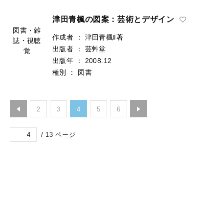
津田青楓の図案：芸術とデザイン
図書・雑
作成者
：
津田青楓‖著
誌・視聴
出版者
：
芸艸堂
覚
出版年
：
2008.12
種別
：
図書
2
3
4
5
6
/
13
ページ