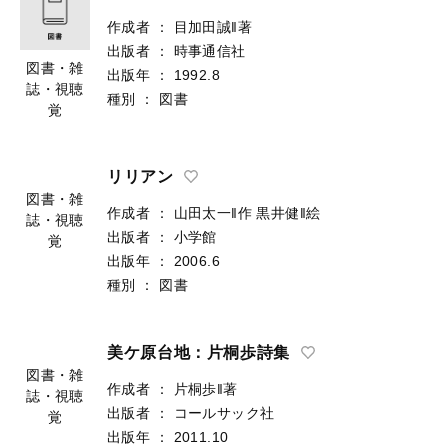
作成者
：
目加田誠‖著
出版者
：
時事通信社
図書・雑
出版年
：
1992.8
誌・視聴
種別
：
図書
覚
リリアン
図書・雑
作成者
：
山田太一‖作
黒井健‖絵
誌・視聴
出版者
：
小学館
覚
出版年
：
2006.6
種別
：
図書
美ケ原台地：片桐歩詩集
図書・雑
作成者
：
片桐歩‖著
誌・視聴
出版者
：
コールサック社
覚
出版年
：
2011.10