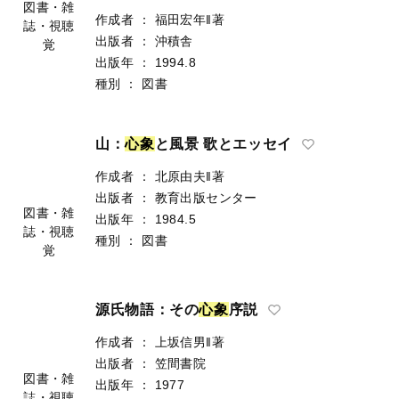
図書・雑
作成者
：
福田宏年‖著
誌・視聴
出版者
：
沖積舎
覚
出版年
：
1994.8
種別
：
図書
山：
心
象
と風景 歌とエッセイ
作成者
：
北原由夫‖著
出版者
：
教育出版センター
図書・雑
出版年
：
1984.5
誌・視聴
種別
：
図書
覚
源氏物語：その
心
象
序説
作成者
：
上坂信男‖著
出版者
：
笠間書院
図書・雑
出版年
：
1977
誌・視聴