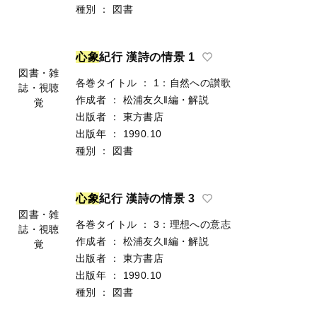
種別
：
図書
心
象
紀行 漢詩の情景 1
図書・雑
各巻タイトル
：
1：自然への讃歌
誌・視聴
作成者
：
松浦友久‖編・解説
覚
出版者
：
東方書店
出版年
：
1990.10
種別
：
図書
心
象
紀行 漢詩の情景 3
図書・雑
各巻タイトル
：
3：理想への意志
誌・視聴
作成者
：
松浦友久‖編・解説
覚
出版者
：
東方書店
出版年
：
1990.10
種別
：
図書