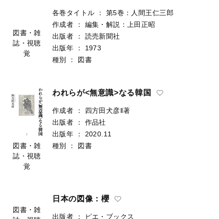
各巻タイトル
：
第5巻：人間王仁三郎
作成者
：
編集・解説：上田正昭
図書・雑
出版者
：
読売新聞社
誌・視聴
出版年
：
1973
覚
種別
：
図書
われらが<無意識>なる韓国
作成者
：
四方田犬彦‖著
出版者
：
作品社
出版年
：
2020.11
種別
：
図書
図書・雑
誌・視聴
覚
日本の図像：櫻
図書・雑
出版者
：
ピエ・ブックス