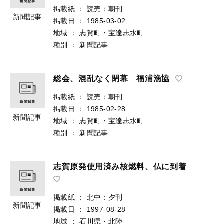
掲載紙
：
読売：朝刊
新聞記事
掲載日
：
1985-03-02
地域
：
志賀町・宝達志水町
種別
：
新聞記事
総会、混乱なく閉幕 福浦漁協
掲載紙
：
読売：朝刊
掲載日
：
1985-02-28
新聞記事
地域
：
志賀町・宝達志水町
種別
：
新聞記事
志賀原発使用済み核燃料、仏に到着
掲載紙
：
北中：夕刊
新聞記事
掲載日
：
1997-08-28
地域
：
石川県・北陸