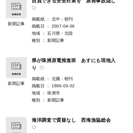
自負できる安全対策を 原発事故隠し
掲載紙
：
北中：朝刊
新聞記事
掲載日
：
2007-04-06
地域
：
石川県・北陸
種別
：
新聞記事
県が珠洲原電推進班 あすにも現地入
り
掲載紙
：
北國：朝刊
新聞記事
掲載日
：
1986-03-02
地域
：
珠洲市
種別
：
新聞記事
海洋調査で質疑なし 西海漁協総会