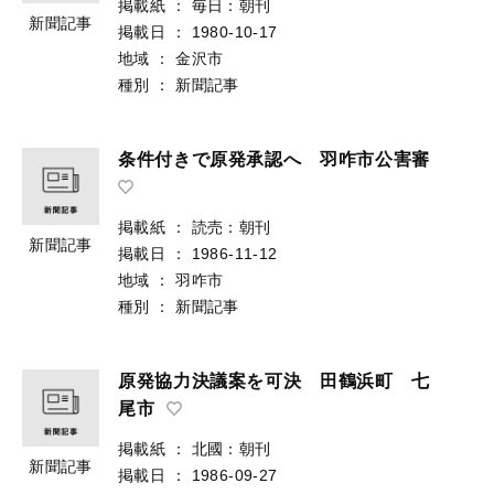
掲載紙
：
毎日：朝刊
新聞記事
掲載日
：
1980-10-17
地域
：
金沢市
種別
：
新聞記事
条件付きで原発承認へ 羽咋市公害審
掲載紙
：
読売：朝刊
新聞記事
掲載日
：
1986-11-12
地域
：
羽咋市
種別
：
新聞記事
原発協力決議案を可決 田鶴浜町 七
尾市
掲載紙
：
北國：朝刊
新聞記事
掲載日
：
1986-09-27