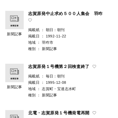
志賀原発中止求め５００人集会 羽咋
掲載紙
：
朝日：朝刊
新聞記事
掲載日
：
1992-11-22
地域
：
羽咋市
種別
：
新聞記事
志賀原発１号機第２回検査終了
掲載紙
：
毎日：朝刊
掲載日
：
1995-12-08
新聞記事
地域
：
志賀町・宝達志水町
種別
：
新聞記事
北電・志賀原発１号機発電再開