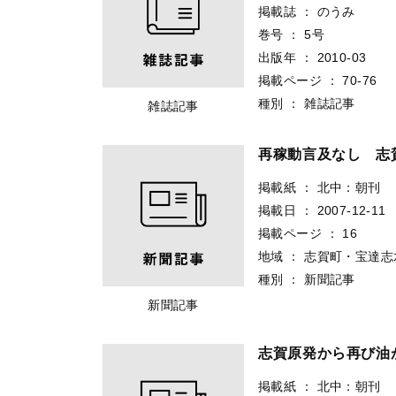
掲載誌
：
のうみ
巻号
：
5号
出版年
：
2010-03
掲載ページ
：
70-76
種別
：
雑誌記事
雑誌記事
再稼動言及なし 志
掲載紙
：
北中：朝刊
掲載日
：
2007-12-11
掲載ページ
：
16
地域
：
志賀町・宝達志
種別
：
新聞記事
新聞記事
志賀原発から再び油
掲載紙
：
北中：朝刊