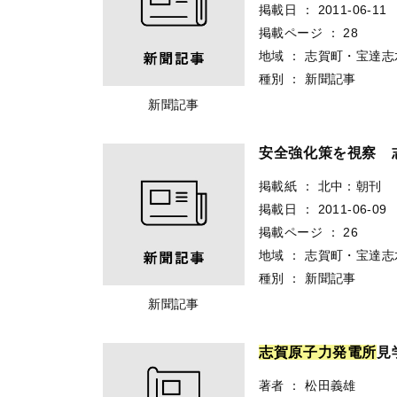
掲載日
：
2011-06-11
掲載ページ
：
28
地域
：
志賀町・宝達志
種別
：
新聞記事
新聞記事
安全強化策を視察 
掲載紙
：
北中：朝刊
掲載日
：
2011-06-09
掲載ページ
：
26
地域
：
志賀町・宝達志
種別
：
新聞記事
新聞記事
志
賀
原
子
力
発
電
所
見
著者
：
松田義雄