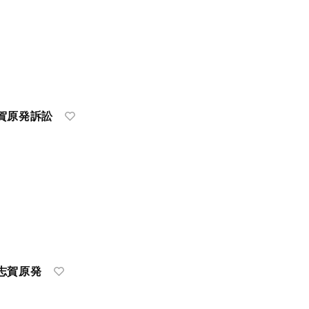
賀原発訴訟
志賀原発