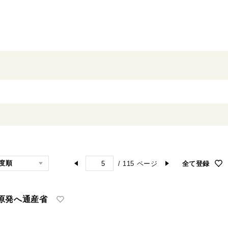
/
115
ページ
全て登録
原発へ通産省