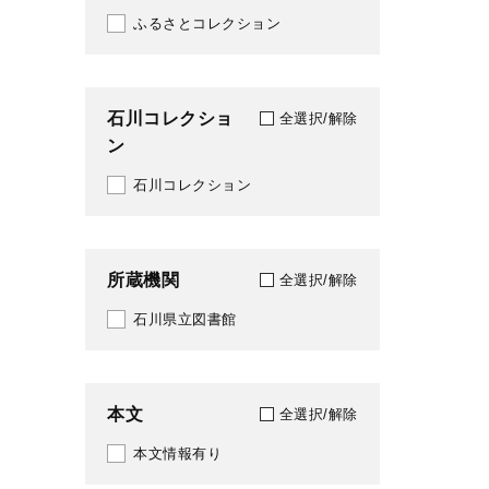
ふるさとコレクション
1996
1997
石川コレクショ
1998
全選択/解除
ン
1999
石川コレクション
2000
2001
所蔵機関
全選択/解除
2002
石川県立図書館
2003
2004
本文
全選択/解除
2005
本文情報有り
2006