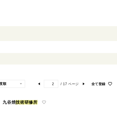
/
17
ページ
全て登録
 九谷焼
技
術
研
修
所