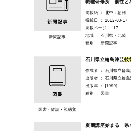
轆轤研修所 個性と
掲載紙
：
北中：朝刊
掲載日
：
2012-03-17
掲載ページ
：
17
地域
：
石川県・北陸
新聞記事
種別
：
新聞記事
石川県立輪島漆芸
技
作成者
：
石川県立輪島
出版者
：
石川県立輪島
出版年
：
[1999]
種別
：
図書
図書・雑誌・視聴覚
夏期講座始まる 県