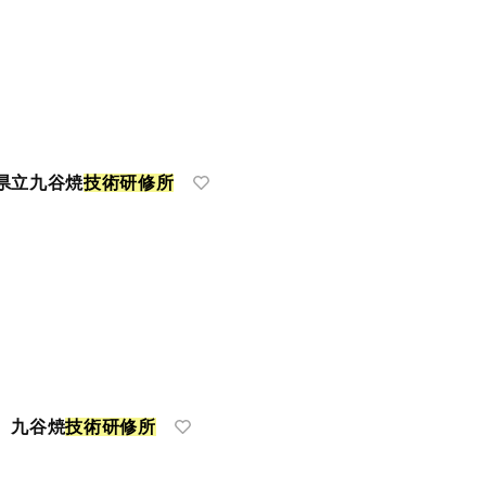
県立九谷焼
技
術
研
修
所
 九谷焼
技
術
研
修
所