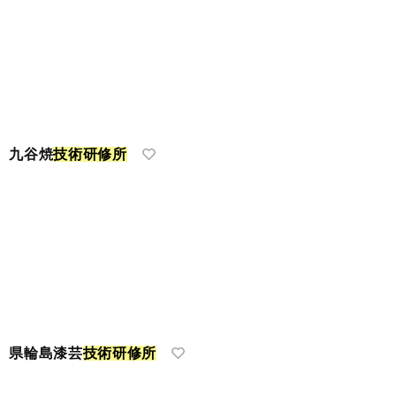
 九谷焼
技
術
研
修
所
 県輪島漆芸
技
術
研
修
所