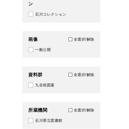
ン
2000
石川コレクション
2001
2002
画像
全選択/解除
2003
一般公開
2004
2005
資料群
全選択/解除
2006
九谷焼図案
2007
2008
所蔵機関
全選択/解除
2009
石川県立図書館
2010