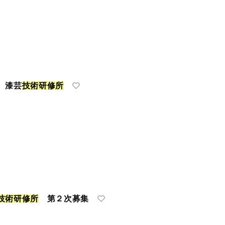
 漆芸
技
術
研
修
所
技
術
研
修
所
第２次募集