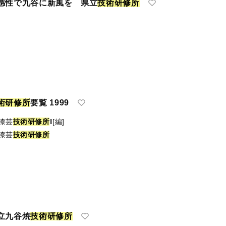
感性で九谷に新風を 県立
技
術
研
修
所
術
研
修
所
要覧 1999
漆芸
技
術
研
修
所
‖[編]
漆芸
技
術
研
修
所
立九谷焼
技
術
研
修
所