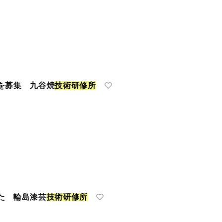
を募集 九谷焼
技
術
研
修
所
た 輪島漆芸
技
術
研
修
所