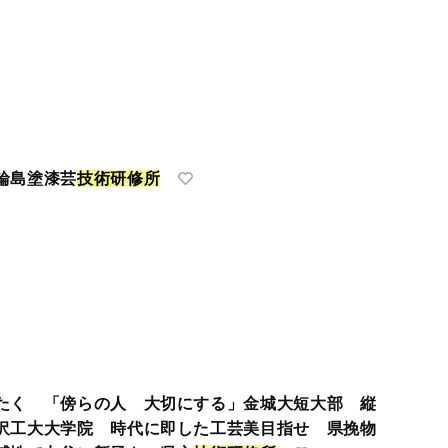
輪島塗漆芸
技
術
研
修
所
たく 「傍らの人 大切にする」金城大短大部 縦
沢工大大学院 時代に即した工芸美目指せ 県挽物