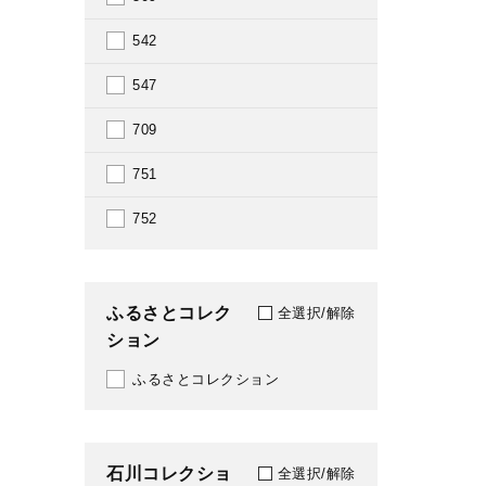
1989
542
1990
547
1991
709
1992
751
1993
752
1994
1995
ふるさとコレク
全選択/解除
ション
1996
ふるさとコレクション
1997
1998
石川コレクショ
1999
全選択/解除