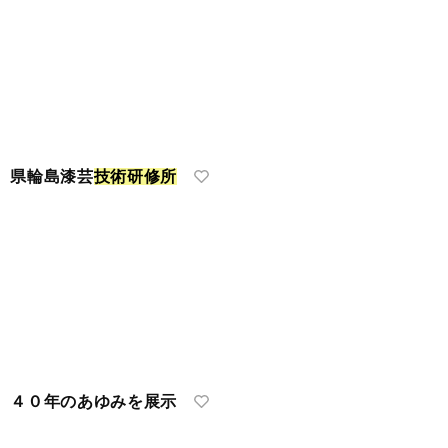
 県輪島漆芸
技
術
研
修
所
４０年のあゆみを展示